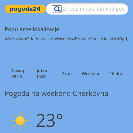
Popularne lokalizacje
Warszawa
Gdańsk
Kraków
Wrocław
Poznań
Szczecin
Lublin
Bydgo
Dzisiaj
Jutro
7 dni
Weekend
16 dni
09.08.
10.08.
Pogoda na weekend Cherkovna
23°