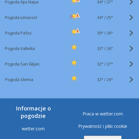
34°
/
Pogoda Ajia Napa
27°
34°
/
Pogoda Limassol
25°
30°
/
Pogoda Pafos
26°
32°
/
Pogoda Valletta
26°
32°
/
Pogoda San Ġiljan
27°
32°
/
Pogoda Sliema
26°
Informacje o
Praca w wetter.com
pogodzie
Prywatność i pliki cookie
wetter.com