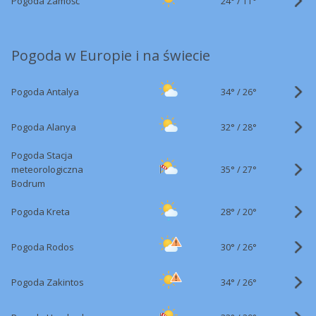
24°
/
Pogoda Zamość
11°
Pogoda w Europie i na świecie
34°
/
Pogoda Antalya
26°
32°
/
Pogoda Alanya
28°
Pogoda Stacja
35°
/
meteorologiczna
27°
Bodrum
28°
/
Pogoda Kreta
20°
30°
/
Pogoda Rodos
26°
34°
/
Pogoda Zakintos
26°