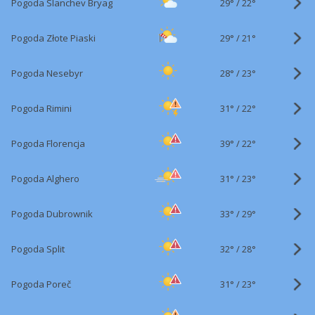
29°
/
Pogoda Slanchev Bryag
22°
29°
/
Pogoda Złote Piaski
21°
28°
/
Pogoda Nesebyr
23°
31°
/
Pogoda Rimini
22°
39°
/
Pogoda Florencja
22°
31°
/
Pogoda Alghero
23°
33°
/
Pogoda Dubrownik
29°
32°
/
Pogoda Split
28°
31°
/
Pogoda Poreč
23°