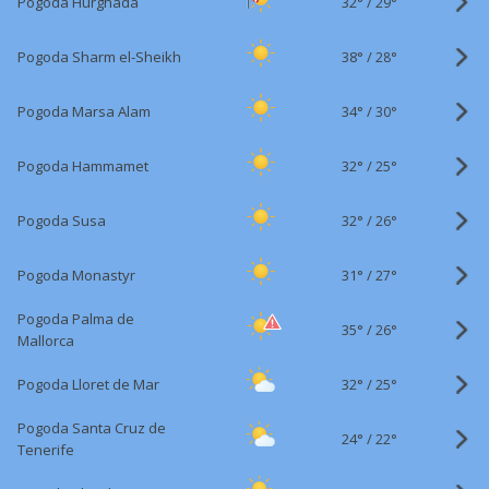
32°
/
Pogoda Hurghada
29°
38°
/
Pogoda Sharm el-Sheikh
28°
34°
/
Pogoda Marsa Alam
30°
32°
/
Pogoda Hammamet
25°
32°
/
Pogoda Susa
26°
31°
/
Pogoda Monastyr
27°
Pogoda Palma de
35°
/
26°
Mallorca
32°
/
Pogoda Lloret de Mar
25°
Pogoda Santa Cruz de
24°
/
22°
Tenerife