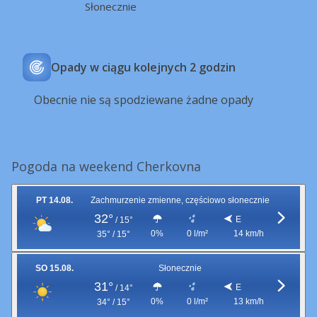
Słonecznie
Opady w ciągu kolejnych 2 godzin
Obecnie nie są spodziewane żadne opady
Pogoda na weekend Cherkovna
PT 14.08.
Zachmurzenie zmienne, częściowo słonecznie
32°
E
/
15°
0%
0 l/m²
14 km/h
35° / 15°
SO 15.08.
Słonecznie
31°
E
/
14°
0%
0 l/m²
13 km/h
34° / 15°