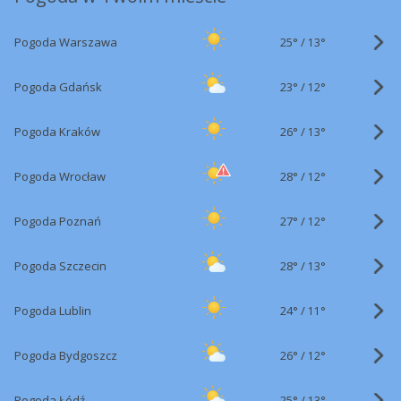
25°
/
Pogoda Warszawa
13°
23°
/
Pogoda Gdańsk
12°
26°
/
Pogoda Kraków
13°
28°
/
Pogoda Wrocław
12°
27°
/
Pogoda Poznań
12°
28°
/
Pogoda Szczecin
13°
24°
/
Pogoda Lublin
11°
26°
/
Pogoda Bydgoszcz
12°
25°
/
Pogoda Łódź
13°