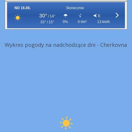
ND 16.08.
Słonecznie
30°
E
/
14°
0%
0 l/m²
13 km/h
33° / 15°
Wykres pogody na nadchodzące dni - Cherkovna