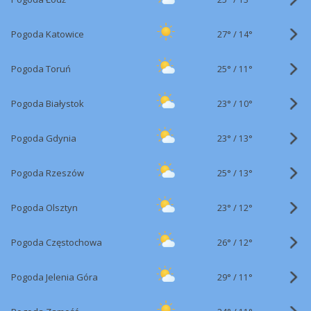
27°
/
Pogoda Katowice
14°
25°
/
Pogoda Toruń
11°
23°
/
Pogoda Białystok
10°
23°
/
Pogoda Gdynia
13°
25°
/
Pogoda Rzeszów
13°
23°
/
Pogoda Olsztyn
12°
26°
/
Pogoda Częstochowa
12°
29°
/
Pogoda Jelenia Góra
11°