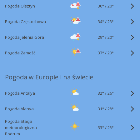
30°
/
Pogoda Olsztyn
20°
34°
/
Pogoda Częstochowa
23°
29°
/
Pogoda Jelenia Góra
20°
37°
/
Pogoda Zamość
23°
Pogoda w Europie i na świecie
32°
/
Pogoda Antalya
26°
31°
/
Pogoda Alanya
28°
Pogoda Stacja
33°
/
meteorologiczna
25°
Bodrum