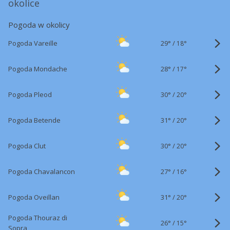
okolice
Pogoda w okolicy
29°
/
Pogoda Vareille
18°
28°
/
Pogoda Mondache
17°
30°
/
Pogoda Pleod
20°
31°
/
Pogoda Betende
20°
30°
/
Pogoda Clut
20°
27°
/
Pogoda Chavalancon
16°
31°
/
Pogoda Oveillan
20°
Pogoda Thouraz di
26°
/
15°
Sopra