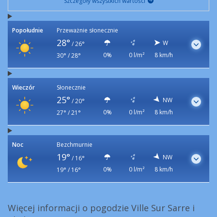
Szczegóły wszystkich wartości
Popołudnie
Przeważnie słonecznie
28°
W
/
26°
0%
0 l/m²
8 km/h
30° / 28°
Wieczór
Słonecznie
25°
NW
/
20°
0%
0 l/m²
8 km/h
27° / 21°
Noc
Bezchmurnie
19°
NW
/
16°
0%
0 l/m²
8 km/h
19° / 16°
Więcej informacji o pogodzie Ville Sur Sarre i