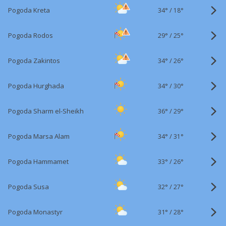
34°
/
Pogoda Kreta
18°
29°
/
Pogoda Rodos
25°
34°
/
Pogoda Zakintos
26°
34°
/
Pogoda Hurghada
30°
36°
/
Pogoda Sharm el-Sheikh
29°
34°
/
Pogoda Marsa Alam
31°
33°
/
Pogoda Hammamet
26°
32°
/
Pogoda Susa
27°
31°
/
Pogoda Monastyr
28°