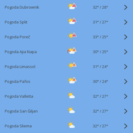
32°
/
Pogoda Dubrownik
28°
31°
/
Pogoda Split
27°
33°
/
Pogoda Poreč
25°
30°
/
Pogoda Ajia Napa
25°
31°
/
Pogoda Limassol
24°
30°
/
Pogoda Pafos
24°
32°
/
Pogoda Valletta
27°
32°
/
Pogoda San Ġiljan
27°
32°
/
Pogoda Sliema
27°