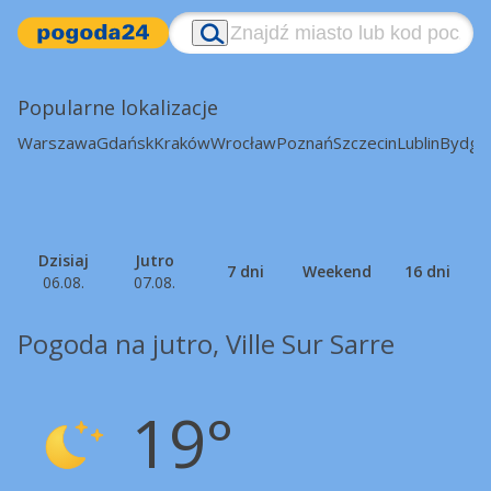
Popularne lokalizacje
Warszawa
Gdańsk
Kraków
Wrocław
Poznań
Szczecin
Lublin
Bydgo
Dzisiaj
Jutro
7 dni
Weekend
16 dni
06.08.
07.08.
Pogoda na jutro, Ville Sur Sarre
19°