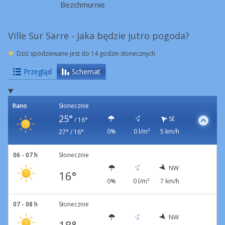
Bezchmurnie
Ville Sur Sarre - jaka będzie jutro pogoda?
Dziś spodziewane jest do 14 godzin słonecznych
Przegląd
Schemat
Rano
Słonecznie
25°
SE
/
16°
0%
0 l/m²
5 km/h
27° / 16°
06 - 07 h
Słonecznie
NW
16°
0%
0 l/m²
7 km/h
07 - 08 h
Słonecznie
NW