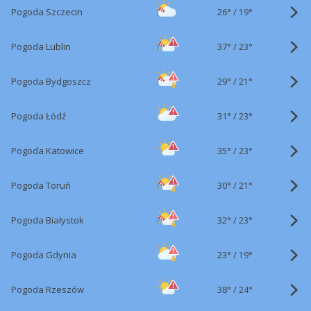
26°
/
Pogoda Szczecin
19°
37°
/
Pogoda Lublin
23°
29°
/
Pogoda Bydgoszcz
21°
31°
/
Pogoda Łódź
23°
35°
/
Pogoda Katowice
23°
30°
/
Pogoda Toruń
21°
32°
/
Pogoda Białystok
23°
23°
/
Pogoda Gdynia
19°
38°
/
Pogoda Rzeszów
24°