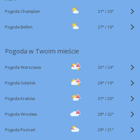
31°
/
Pogoda Champlan
20°
27°
/
Pogoda Bellon
16°
Pogoda w Twoim mieście
33°
/
Pogoda Warszawa
24°
24°
/
Pogoda Gdańsk
19°
37°
/
Pogoda Kraków
20°
29°
/
Pogoda Wrocław
22°
29°
/
Pogoda Poznań
21°