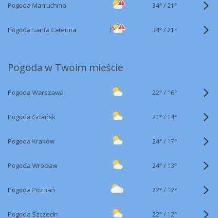
34°
/
Pogoda Marruchina
21°
34°
/
Pogoda Santa Caterina
21°
Pogoda w Twoim mieście
22°
/
Pogoda Warszawa
16°
21°
/
Pogoda Gdańsk
14°
24°
/
Pogoda Kraków
17°
24°
/
Pogoda Wrocław
13°
22°
/
Pogoda Poznań
12°
22°
/
Pogoda Szczecin
12°