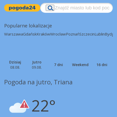
Popularne lokalizacje
Warszawa
Gdańsk
Kraków
Wrocław
Poznań
Szczecin
Lublin
Bydgo
Dzisiaj
Jutro
7 dni
Weekend
16 dni
08.08.
09.08.
Pogoda na jutro, Triana
22°