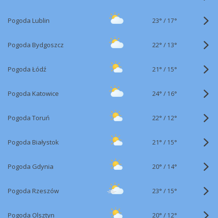
23°
/
Pogoda Lublin
17°
22°
/
Pogoda Bydgoszcz
13°
21°
/
Pogoda Łódź
15°
24°
/
Pogoda Katowice
16°
22°
/
Pogoda Toruń
12°
21°
/
Pogoda Białystok
15°
20°
/
Pogoda Gdynia
14°
23°
/
Pogoda Rzeszów
15°
20°
/
Pogoda Olsztyn
12°