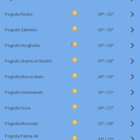
29°
/
Pogoda Rodos
25°
33°
/
Pogoda Zakintos
25°
33°
/
Pogoda Hurghada
29°
37°
/
Pogoda Sharm el-Sheikh
28°
34°
/
Pogoda Marsa Alam
30°
35°
/
Pogoda Hammamet
27°
34°
/
Pogoda Susa
27°
32°
/
Pogoda Monastyr
28°
Pogoda Palma de
33°
/
27°