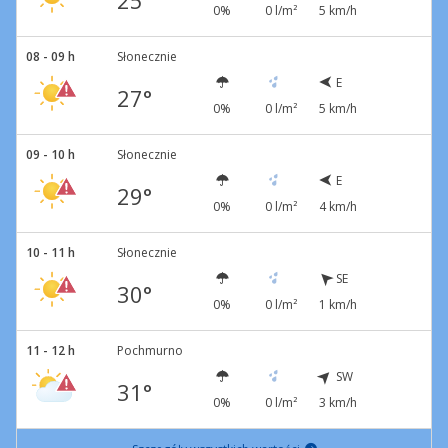
25°
0%
0 l/m²
5 km/h
08 - 09 h
Słonecznie
E
27°
0%
0 l/m²
5 km/h
09 - 10 h
Słonecznie
E
29°
0%
0 l/m²
4 km/h
10 - 11 h
Słonecznie
SE
30°
0%
0 l/m²
1 km/h
11 - 12 h
Pochmurno
SW
31°
0%
0 l/m²
3 km/h