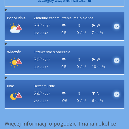
Szczegóły wszystkich wartości
Popołudnie
Zmienne zachmurzenie, mało słońca
33°
W
/
31°
0%
0 l/m²
7 km/h
36° / 34°
Wieczór
Przeważnie słonecznie
30°
W
/
25°
0%
0 l/m²
10 km/h
33° / 27°
Noc
Bezchmurnie
24°
N
/
22°
10%
0 l/m²
6 km/h
25° / 23°
Więcej informacji o pogodzie Triana i okolice