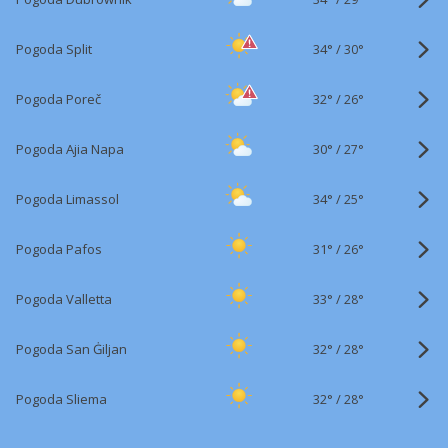
34°
/
Pogoda Split
30°
32°
/
Pogoda Poreč
26°
30°
/
Pogoda Ajia Napa
27°
34°
/
Pogoda Limassol
25°
31°
/
Pogoda Pafos
26°
33°
/
Pogoda Valletta
28°
32°
/
Pogoda San Ġiljan
28°
32°
/
Pogoda Sliema
28°