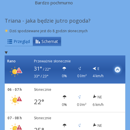
Bardzo pochmurno
Triana - jaka będzie jutro pogoda?
Dziś spodziewane jest do 8 godzin słonecznych
Przegląd
Schemat
Rano
Przeważnie słonecznie
31°
E
/
22°
0%
0 l/m²
4 km/h
33° / 23°
06 - 07 h
Słonecznie
NE
22°
0%
0 l/m²
6 km/h
07 - 08 h
Słonecznie
NE