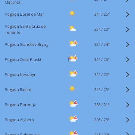
Mallorca
31°
/
Pogoda Lloret de Mar
25°
Pogoda Santa Cruz de
25°
/
22°
Tenerife
32°
/
Pogoda Slanchev Bryag
24°
31°
/
Pogoda Złote Piaski
26°
31°
/
Pogoda Nesebyr
25°
31°
/
Pogoda Rimini
25°
38°
/
Pogoda Florencja
21°
30°
/
Pogoda Alghero
23°
34°
/
Pogoda Dubrownik
29°