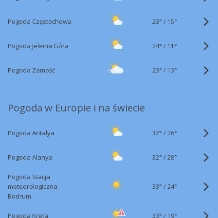
23°
/
Pogoda Częstochowa
15°
24°
/
Pogoda Jelenia Góra
11°
23°
/
Pogoda Zamość
13°
Pogoda w Europie i na świecie
32°
/
Pogoda Antalya
26°
32°
/
Pogoda Alanya
28°
Pogoda Stacja
33°
/
meteorologiczna
24°
Bodrum
33°
/
Pogoda Kreta
19°