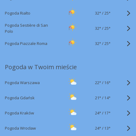
32°
/
Pogoda Rialto
25°
Pogoda Sestière di San
32°
/
25°
Polo
32°
/
Pogoda Piazzale Roma
25°
Pogoda w Twoim mieście
22°
/
Pogoda Warszawa
16°
21°
/
Pogoda Gdańsk
14°
24°
/
Pogoda Kraków
17°
24°
/
Pogoda Wrocław
13°