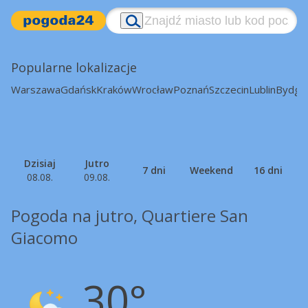
Popularne lokalizacje
Warszawa
Gdańsk
Kraków
Wrocław
Poznań
Szczecin
Lublin
Bydgo
Dzisiaj
Jutro
7 dni
Weekend
16 dni
08.08.
09.08.
Pogoda na jutro, Quartiere San
Giacomo
30°