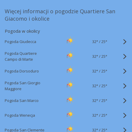
Więcej informacji o pogodzie Quartiere San
Giacomo i okolice
Pogoda w okolicy
32°
/
Pogoda Giudecca
25°
Pogoda Quartiere
32°
/
25°
Campo di Marte
32°
/
Pogoda Dorsoduro
25°
Pogoda San Giorgio
32°
/
25°
Maggiore
32°
/
Pogoda San Marco
25°
32°
/
Pogoda Wenecja
25°
32°
/
Pogoda San Clemente
25°