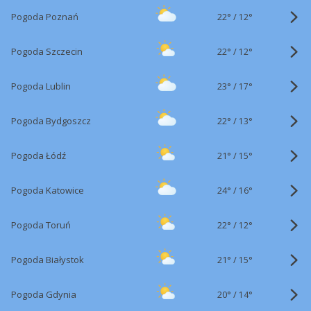
22°
/
Pogoda Poznań
12°
22°
/
Pogoda Szczecin
12°
23°
/
Pogoda Lublin
17°
22°
/
Pogoda Bydgoszcz
13°
21°
/
Pogoda Łódź
15°
24°
/
Pogoda Katowice
16°
22°
/
Pogoda Toruń
12°
21°
/
Pogoda Białystok
15°
20°
/
Pogoda Gdynia
14°