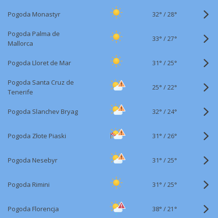
32°
/
Pogoda Monastyr
28°
Pogoda Palma de
33°
/
27°
Mallorca
31°
/
Pogoda Lloret de Mar
25°
Pogoda Santa Cruz de
25°
/
22°
Tenerife
32°
/
Pogoda Slanchev Bryag
24°
31°
/
Pogoda Złote Piaski
26°
31°
/
Pogoda Nesebyr
25°
31°
/
Pogoda Rimini
25°
38°
/
Pogoda Florencja
21°