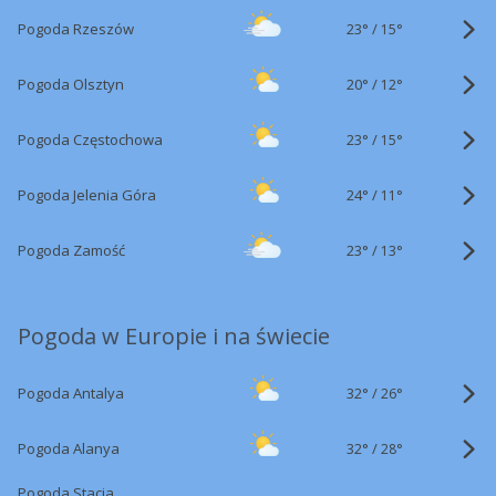
23°
/
Pogoda Rzeszów
15°
20°
/
Pogoda Olsztyn
12°
23°
/
Pogoda Częstochowa
15°
24°
/
Pogoda Jelenia Góra
11°
23°
/
Pogoda Zamość
13°
Pogoda w Europie i na świecie
32°
/
Pogoda Antalya
26°
32°
/
Pogoda Alanya
28°
Pogoda Stacja