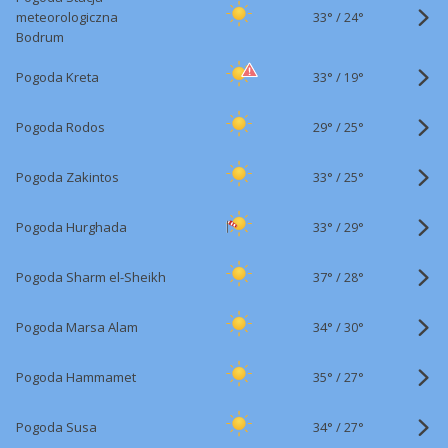
33°
/
meteorologiczna
24°
Bodrum
33°
/
Pogoda Kreta
19°
29°
/
Pogoda Rodos
25°
33°
/
Pogoda Zakintos
25°
33°
/
Pogoda Hurghada
29°
37°
/
Pogoda Sharm el-Sheikh
28°
34°
/
Pogoda Marsa Alam
30°
35°
/
Pogoda Hammamet
27°
34°
/
Pogoda Susa
27°