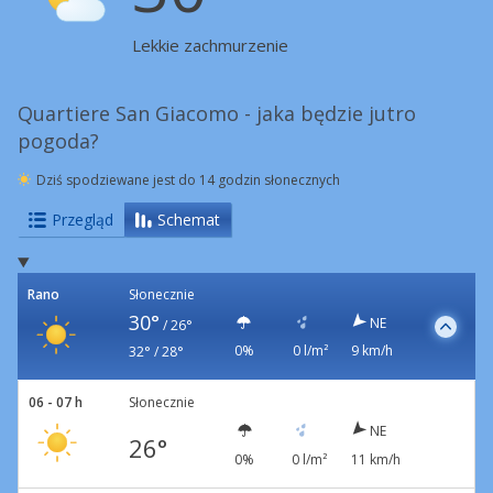
Lekkie zachmurzenie
Quartiere San Giacomo - jaka będzie jutro
pogoda?
Dziś spodziewane jest do 14 godzin słonecznych
Przegląd
Schemat
Rano
Słonecznie
30°
NE
/
26°
0%
0 l/m²
9 km/h
32° / 28°
06 - 07 h
Słonecznie
NE
26°
0%
0 l/m²
11 km/h