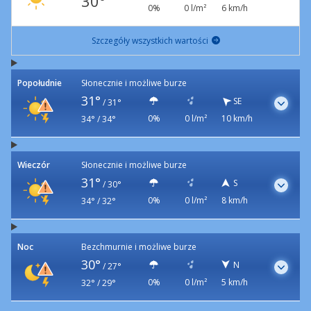
30°
0%
0 l/m²
6 km/h
Szczegóły wszystkich wartości
Popołudnie
Słonecznie i możliwe burze
31°
SE
/
31°
0%
0 l/m²
10 km/h
34° / 34°
Wieczór
Słonecznie i możliwe burze
31°
S
/
30°
0%
0 l/m²
8 km/h
34° / 32°
Noc
Bezchmurnie i możliwe burze
30°
N
/
27°
0%
0 l/m²
5 km/h
32° / 29°