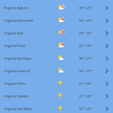
30°
/
Pogoda Alghero
23°
34°
/
Pogoda Dubrownik
29°
34°
/
Pogoda Split
30°
32°
/
Pogoda Poreč
26°
30°
/
Pogoda Ajia Napa
27°
34°
/
Pogoda Limassol
25°
31°
/
Pogoda Pafos
26°
33°
/
Pogoda Valletta
28°
32°
/
Pogoda San Ġiljan
28°