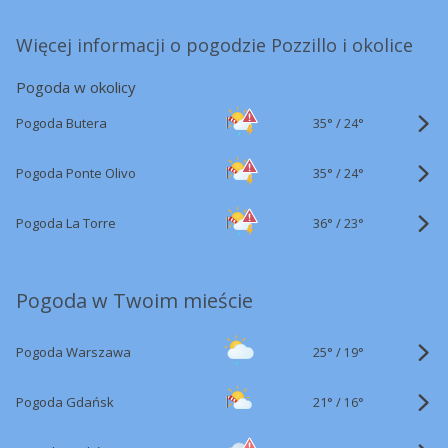
Więcej informacji o pogodzie Pozzillo i okolice
Pogoda w okolicy
35°
/
Pogoda Butera
24°
35°
/
Pogoda Ponte Olivo
24°
36°
/
Pogoda La Torre
23°
Pogoda w Twoim mieście
25°
/
Pogoda Warszawa
19°
21°
/
Pogoda Gdańsk
16°