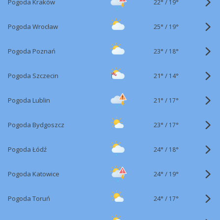
22°
/
Pogoda Kraków
19°
25°
/
Pogoda Wrocław
19°
23°
/
Pogoda Poznań
18°
21°
/
Pogoda Szczecin
14°
21°
/
Pogoda Lublin
17°
23°
/
Pogoda Bydgoszcz
17°
24°
/
Pogoda Łódź
18°
24°
/
Pogoda Katowice
19°
24°
/
Pogoda Toruń
17°