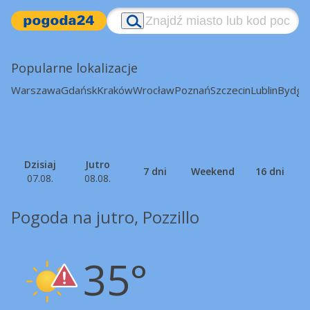
Popularne lokalizacje
Warszawa
Gdańsk
Kraków
Wrocław
Poznań
Szczecin
Lublin
Bydgo
Dzisiaj
Jutro
7 dni
Weekend
16 dni
07.08.
08.08.
Pogoda na jutro, Pozzillo
35°