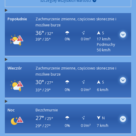
Szczegóły wszystkich wartości
Popołudnie
Zachmurzenie zmienne, częściowo słonecznie i
możliwe burze
36°
S
/
32°
0%
0 l/m²
17 km/h
39° / 35°
Podmuchy
50 km/h
Wieczór
Zachmurzenie zmienne, częściowo słonecznie i
możliwe burze
30°
S
/
27°
0%
0 l/m²
6 km/h
33° / 29°
Noc
Bezchmurnie
27°
N
/
25°
0%
0 l/m²
7 km/h
29° / 27°