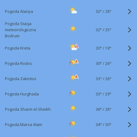
32°
/
Pogoda Alanya
28°
Pogoda Stacja
32°
/
meteorologiczna
25°
Bodrum
33°
/
Pogoda Kreta
19°
30°
/
Pogoda Rodos
26°
33°
/
Pogoda Zakintos
26°
33°
/
Pogoda Hurghada
29°
36°
/
Pogoda Sharm el-Sheikh
28°
34°
/
Pogoda Marsa Alam
30°