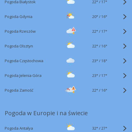
22°
/
Pogoda Białystok
17°
20°
/
Pogoda Gdynia
16°
22°
/
Pogoda Rzeszów
17°
22°
/
Pogoda Olsztyn
16°
23°
/
Pogoda Częstochowa
18°
23°
/
Pogoda Jelenia Góra
17°
22°
/
Pogoda Zamość
16°
Pogoda w Europie i na świecie
32°
/
Pogoda Antalya
27°