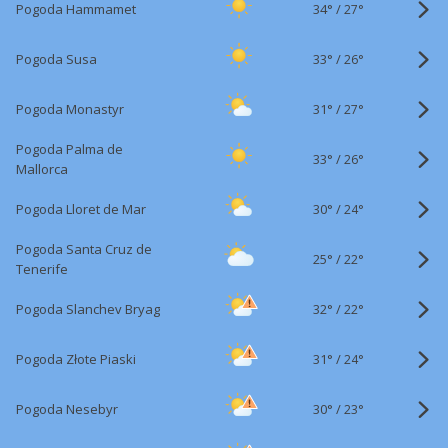
34°
/
Pogoda Hammamet
27°
33°
/
Pogoda Susa
26°
31°
/
Pogoda Monastyr
27°
Pogoda Palma de
33°
/
26°
Mallorca
30°
/
Pogoda Lloret de Mar
24°
Pogoda Santa Cruz de
25°
/
22°
Tenerife
32°
/
Pogoda Slanchev Bryag
22°
31°
/
Pogoda Złote Piaski
24°
30°
/
Pogoda Nesebyr
23°