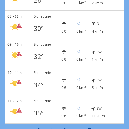
26°
0%
0 l/m²
7 km/h
08 - 09 h
Słonecznie
N
30°
0%
0 l/m²
4 km/h
09 - 10 h
Słonecznie
SW
32°
0%
0 l/m²
1 km/h
10 - 11 h
Słonecznie
SW
34°
0%
0 l/m²
5 km/h
11 - 12 h
Słonecznie
SW
35°
0%
0 l/m²
11 km/h