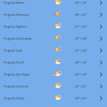
33°
/
Pogoda Rimini
24°
38°
/
Pogoda Florencja
22°
31°
/
Pogoda Alghero
25°
32°
/
Pogoda Dubrownik
28°
32°
/
Pogoda Split
28°
34°
/
Pogoda Poreč
26°
30°
/
Pogoda Ajia Napa
26°
32°
/
Pogoda Limassol
25°
30°
/
Pogoda Pafos
25°