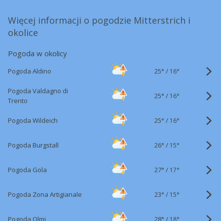
Więcej informacji o pogodzie Mitterstrich i
okolice
Pogoda w okolicy
25°
/
Pogoda Aldino
16°
Pogoda Valdagno di
25°
/
16°
Trento
25°
/
Pogoda Wildeich
16°
26°
/
Pogoda Burgstall
15°
27°
/
Pogoda Gola
17°
23°
/
Pogoda Zona Artigianale
15°
28°
/
Pogoda Olmi
18°