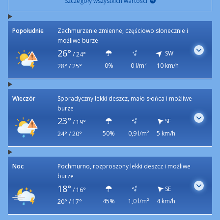
Szczegóły wszystkich wartości
Popołudnie
Zachmurzenie zmienne, częściowo słonecznie i
możliwe burze
26°
SW
/
24°
0%
0 l/m²
10 km/h
28° / 25°
Wieczór
Sporadyczny lekki deszcz, mało słońca i możliwe
burze
23°
SE
/
19°
50%
0,9 l/m²
5 km/h
24° / 20°
Noc
Pochmurno, rozproszony lekki deszcz i możliwe
burze
18°
SE
/
16°
45%
1,0 l/m²
4 km/h
20° / 17°