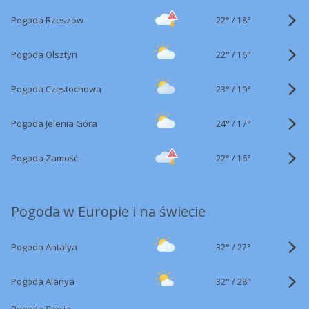
22°
/
Pogoda Rzeszów
18°
22°
/
Pogoda Olsztyn
16°
23°
/
Pogoda Częstochowa
19°
24°
/
Pogoda Jelenia Góra
17°
22°
/
Pogoda Zamość
16°
Pogoda w Europie i na świecie
32°
/
Pogoda Antalya
27°
32°
/
Pogoda Alanya
28°