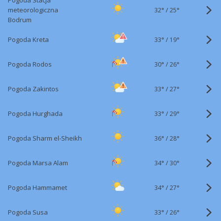
Pogoda Stacja
32°
/
meteorologiczna
25°
Bodrum
33°
/
Pogoda Kreta
19°
30°
/
Pogoda Rodos
26°
33°
/
Pogoda Zakintos
27°
33°
/
Pogoda Hurghada
29°
36°
/
Pogoda Sharm el-Sheikh
28°
34°
/
Pogoda Marsa Alam
30°
34°
/
Pogoda Hammamet
27°
33°
/
Pogoda Susa
26°