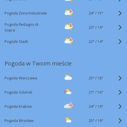
24°
/
Pogoda Zona Industriale
15°
Pogoda Redagno di
22°
/
14°
Sopra
22°
/
Pogoda Stadt
14°
Pogoda w Twoim mieście
25°
/
Pogoda Warszawa
18°
21°
/
Pogoda Gdańsk
16°
24°
/
Pogoda Kraków
19°
25°
/
Pogoda Wrocław
19°