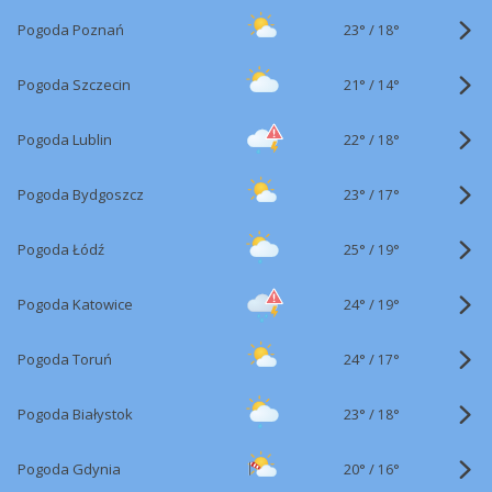
23°
/
Pogoda Poznań
18°
21°
/
Pogoda Szczecin
14°
22°
/
Pogoda Lublin
18°
23°
/
Pogoda Bydgoszcz
17°
25°
/
Pogoda Łódź
19°
24°
/
Pogoda Katowice
19°
24°
/
Pogoda Toruń
17°
23°
/
Pogoda Białystok
18°
20°
/
Pogoda Gdynia
16°