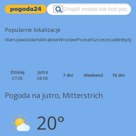
Popularne lokalizacje
Warszawa
Gdańsk
Kraków
Wrocław
Poznań
Szczecin
Lublin
Bydgo
Dzisiaj
Jutro
7 dni
Weekend
16 dni
07.08.
08.08.
Pogoda na jutro, Mitterstrich
20°