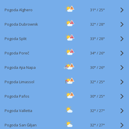
31°
/
Pogoda Alghero
25°
32°
/
Pogoda Dubrownik
28°
33°
/
Pogoda Split
28°
34°
/
Pogoda Poreč
26°
30°
/
Pogoda Ajia Napa
26°
32°
/
Pogoda Limassol
25°
30°
/
Pogoda Pafos
25°
32°
/
Pogoda Valletta
27°
32°
/
Pogoda San Ġiljan
27°