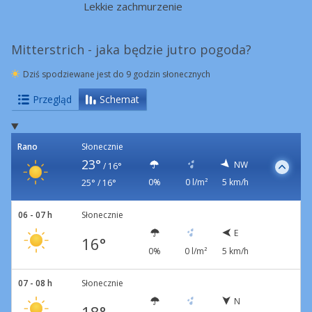
Lekkie zachmurzenie
Mitterstrich - jaka będzie jutro pogoda?
Dziś spodziewane jest do 9 godzin słonecznych
Przegląd
Schemat
Rano
Słonecznie
23°
NW
/
16°
0%
0 l/m²
5 km/h
25° / 16°
06 - 07 h
Słonecznie
E
16°
0%
0 l/m²
5 km/h
07 - 08 h
Słonecznie
N