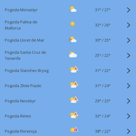
31°
/
Pogoda Monastyr
27°
Pogoda Palma de
32°
/
26°
Mallorca
30°
/
Pogoda Lloret de Mar
25°
Pogoda Santa Cruz de
25°
/
22°
Tenerife
31°
/
Pogoda Slanchev Bryag
22°
31°
/
Pogoda Złote Piaski
24°
29°
/
Pogoda Nesebyr
23°
33°
/
Pogoda Rimini
24°
38°
/
Pogoda Florencja
22°