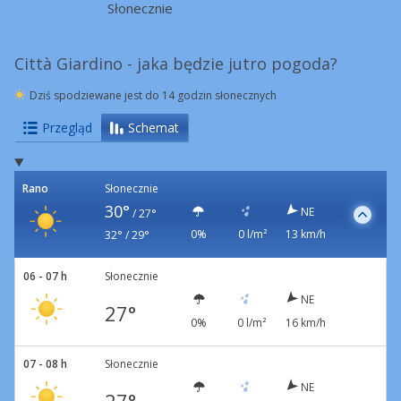
Słonecznie
Città Giardino - jaka będzie jutro pogoda?
Dziś spodziewane jest do 14 godzin słonecznych
Przegląd
Schemat
Rano
Słonecznie
30°
NE
/
27°
0%
0 l/m²
13 km/h
32° / 29°
06 - 07 h
Słonecznie
NE
27°
0%
0 l/m²
16 km/h
07 - 08 h
Słonecznie
NE