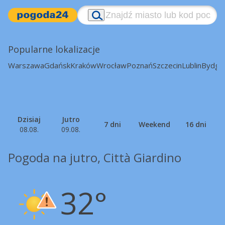
Popularne lokalizacje
Warszawa
Gdańsk
Kraków
Wrocław
Poznań
Szczecin
Lublin
Bydgo
Dzisiaj
Jutro
7 dni
Weekend
16 dni
08.08.
09.08.
Pogoda na jutro, Città Giardino
32°