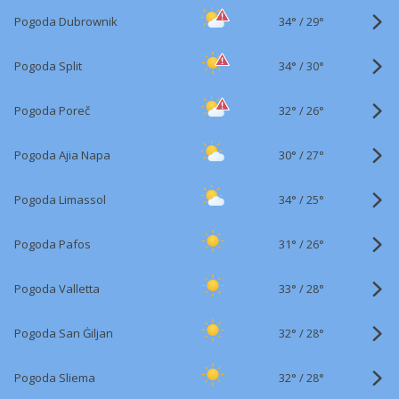
34°
/
Pogoda Dubrownik
29°
34°
/
Pogoda Split
30°
32°
/
Pogoda Poreč
26°
30°
/
Pogoda Ajia Napa
27°
34°
/
Pogoda Limassol
25°
31°
/
Pogoda Pafos
26°
33°
/
Pogoda Valletta
28°
32°
/
Pogoda San Ġiljan
28°
32°
/
Pogoda Sliema
28°