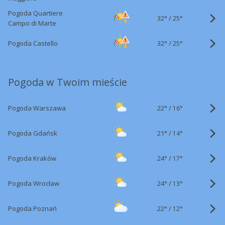
Pogoda Quartiere
32°
/
25°
Campo di Marte
32°
/
Pogoda Castello
25°
Pogoda w Twoim mieście
22°
/
Pogoda Warszawa
16°
21°
/
Pogoda Gdańsk
14°
24°
/
Pogoda Kraków
17°
24°
/
Pogoda Wrocław
13°
22°
/
Pogoda Poznań
12°