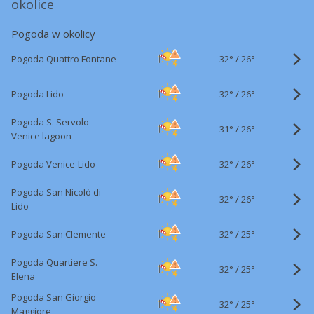
okolice
Pogoda w okolicy
32°
/
Pogoda Quattro Fontane
26°
32°
/
Pogoda Lido
26°
Pogoda S. Servolo
31°
/
26°
Venice lagoon
32°
/
Pogoda Venice-Lido
26°
Pogoda San Nicolò di
32°
/
26°
Lido
32°
/
Pogoda San Clemente
25°
Pogoda Quartiere S.
32°
/
25°
Elena
Pogoda San Giorgio
32°
/
25°
Maggiore