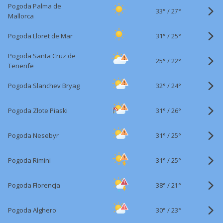
Pogoda Palma de
33°
/
27°
Mallorca
31°
/
Pogoda Lloret de Mar
25°
Pogoda Santa Cruz de
25°
/
22°
Tenerife
32°
/
Pogoda Slanchev Bryag
24°
31°
/
Pogoda Złote Piaski
26°
31°
/
Pogoda Nesebyr
25°
31°
/
Pogoda Rimini
25°
38°
/
Pogoda Florencja
21°
30°
/
Pogoda Alghero
23°