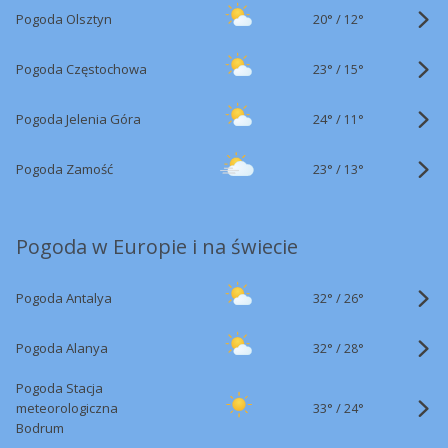
20°
/
Pogoda Olsztyn
12°
23°
/
Pogoda Częstochowa
15°
24°
/
Pogoda Jelenia Góra
11°
23°
/
Pogoda Zamość
13°
Pogoda w Europie i na świecie
32°
/
Pogoda Antalya
26°
32°
/
Pogoda Alanya
28°
Pogoda Stacja
33°
/
meteorologiczna
24°
Bodrum