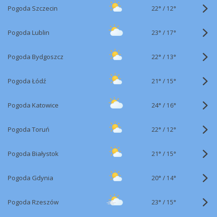
22°
/
Pogoda Szczecin
12°
23°
/
Pogoda Lublin
17°
22°
/
Pogoda Bydgoszcz
13°
21°
/
Pogoda Łódź
15°
24°
/
Pogoda Katowice
16°
22°
/
Pogoda Toruń
12°
21°
/
Pogoda Białystok
15°
20°
/
Pogoda Gdynia
14°
23°
/
Pogoda Rzeszów
15°