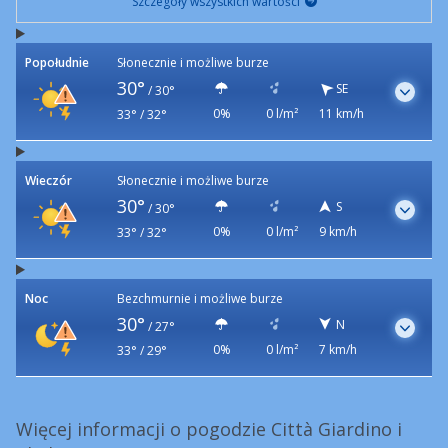
Szczegóły wszystkich wartości
Popołudnie
Słonecznie i możliwe burze
30°
SE
/
30°
0%
0 l/m²
11 km/h
33° / 32°
Wieczór
Słonecznie i możliwe burze
30°
S
/
30°
0%
0 l/m²
9 km/h
33° / 32°
Noc
Bezchmurnie i możliwe burze
30°
N
/
27°
0%
0 l/m²
7 km/h
33° / 29°
Więcej informacji o pogodzie Città Giardino i