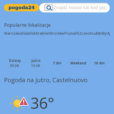
Popularne lokalizacje
Warszawa
Gdańsk
Kraków
Wrocław
Poznań
Szczecin
Lublin
Bydgo
Dzisiaj
Jutro
7 dni
Weekend
16 dni
09.08.
10.08.
Pogoda na jutro, Castelnuovo
36°