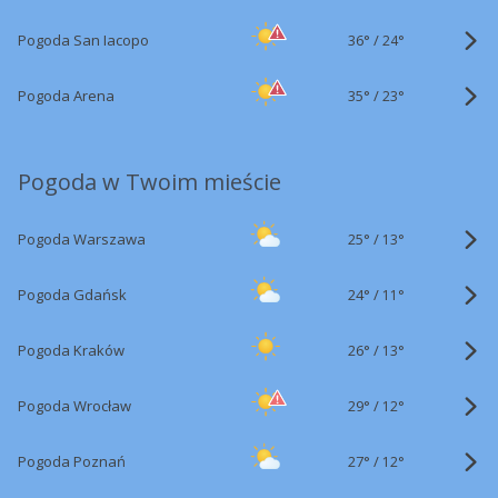
36°
/
Pogoda San Iacopo
24°
35°
/
Pogoda Arena
23°
Pogoda w Twoim mieście
25°
/
Pogoda Warszawa
13°
24°
/
Pogoda Gdańsk
11°
26°
/
Pogoda Kraków
13°
29°
/
Pogoda Wrocław
12°
27°
/
Pogoda Poznań
12°