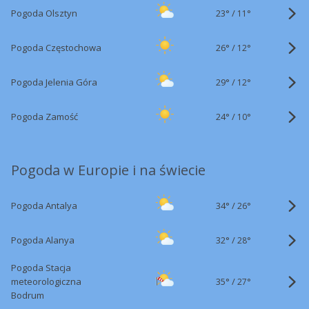
23°
/
Pogoda Olsztyn
11°
26°
/
Pogoda Częstochowa
12°
29°
/
Pogoda Jelenia Góra
12°
24°
/
Pogoda Zamość
10°
Pogoda w Europie i na świecie
34°
/
Pogoda Antalya
26°
32°
/
Pogoda Alanya
28°
Pogoda Stacja
35°
/
meteorologiczna
27°
Bodrum