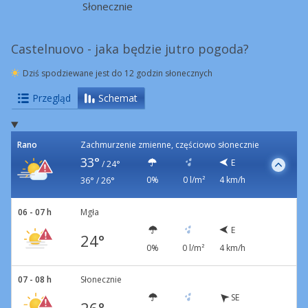
Słonecznie
Castelnuovo - jaka będzie jutro pogoda?
Dziś spodziewane jest do 12 godzin słonecznych
Przegląd
Schemat
Rano
Zachmurzenie zmienne, częściowo słonecznie
33°
E
/
24°
0%
0 l/m²
4 km/h
36° / 26°
06 - 07 h
Mgła
E
24°
0%
0 l/m²
4 km/h
07 - 08 h
Słonecznie
SE