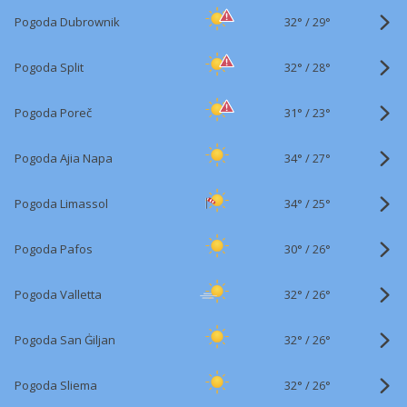
32°
/
Pogoda Dubrownik
29°
32°
/
Pogoda Split
28°
31°
/
Pogoda Poreč
23°
34°
/
Pogoda Ajia Napa
27°
34°
/
Pogoda Limassol
25°
30°
/
Pogoda Pafos
26°
32°
/
Pogoda Valletta
26°
32°
/
Pogoda San Ġiljan
26°
32°
/
Pogoda Sliema
26°