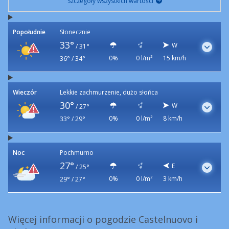
Szczegóły wszystkich wartości
Popołudnie
Słonecznie
33°
W
/
31°
0%
0 l/m²
15 km/h
36° / 34°
Wieczór
Lekkie zachmurzenie, dużo słońca
30°
W
/
27°
0%
0 l/m²
8 km/h
33° / 29°
Noc
Pochmurno
27°
E
/
25°
0%
0 l/m²
3 km/h
29° / 27°
Więcej informacji o pogodzie Castelnuovo i