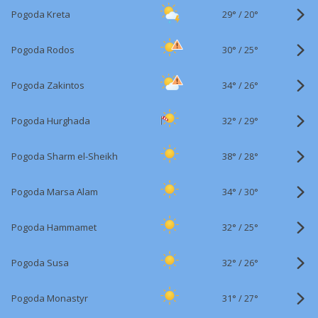
29°
/
Pogoda Kreta
20°
30°
/
Pogoda Rodos
25°
34°
/
Pogoda Zakintos
26°
32°
/
Pogoda Hurghada
29°
38°
/
Pogoda Sharm el-Sheikh
28°
34°
/
Pogoda Marsa Alam
30°
32°
/
Pogoda Hammamet
25°
32°
/
Pogoda Susa
26°
31°
/
Pogoda Monastyr
27°