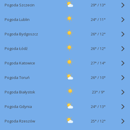
29°
/
Pogoda Szczecin
13°
24°
/
Pogoda Lublin
11°
26°
/
Pogoda Bydgoszcz
12°
26°
/
Pogoda Łódź
12°
27°
/
Pogoda Katowice
14°
26°
/
Pogoda Toruń
10°
23°
/
Pogoda Białystok
9°
24°
/
Pogoda Gdynia
13°
25°
/
Pogoda Rzeszów
12°