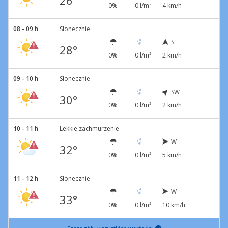
26°
0%
0 l/m²
4 km/h
08 - 09 h
Słonecznie
S
28°
0%
0 l/m²
2 km/h
09 - 10 h
Słonecznie
SW
30°
0%
0 l/m²
2 km/h
10 - 11 h
Lekkie zachmurzenie
W
32°
0%
0 l/m²
5 km/h
11 - 12 h
Słonecznie
W
33°
0%
0 l/m²
10 km/h