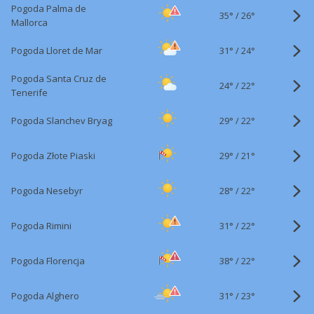
Pogoda Palma de
35°
/
26°
Mallorca
31°
/
Pogoda Lloret de Mar
24°
Pogoda Santa Cruz de
24°
/
22°
Tenerife
29°
/
Pogoda Slanchev Bryag
22°
29°
/
Pogoda Złote Piaski
21°
28°
/
Pogoda Nesebyr
22°
31°
/
Pogoda Rimini
22°
38°
/
Pogoda Florencja
22°
31°
/
Pogoda Alghero
23°