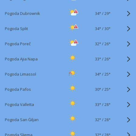
34°
/
Pogoda Dubrownik
29°
34°
/
Pogoda Split
30°
32°
/
Pogoda Poreč
26°
33°
/
Pogoda Ajia Napa
26°
34°
/
Pogoda Limassol
25°
30°
/
Pogoda Pafos
25°
33°
/
Pogoda Valletta
28°
32°
/
Pogoda San Ġiljan
28°
32°
/
Pogoda Sliema
28°