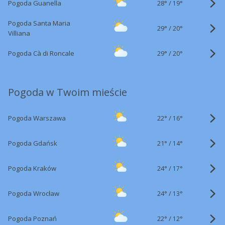
28°
/
Pogoda Guanella
19°
Pogoda Santa Maria
29°
/
20°
Villiana
29°
/
Pogoda Cà di Roncale
20°
Pogoda w Twoim mieście
22°
/
Pogoda Warszawa
16°
21°
/
Pogoda Gdańsk
14°
24°
/
Pogoda Kraków
17°
24°
/
Pogoda Wrocław
13°
22°
/
Pogoda Poznań
12°