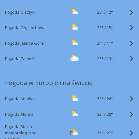
20°
/
Pogoda Olsztyn
12°
23°
/
Pogoda Częstochowa
15°
24°
/
Pogoda Jelenia Góra
11°
23°
/
Pogoda Zamość
13°
Pogoda w Europie i na świecie
32°
/
Pogoda Antalya
26°
32°
/
Pogoda Alanya
28°
Pogoda Stacja
35°
/
meteorologiczna
27°