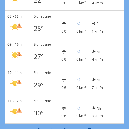
22°
0%
0 l/m²
4 km/h
08 - 09 h
Słonecznie
E
25°
0%
0 l/m²
1 km/h
09 - 10 h
Słonecznie
NE
27°
0%
0 l/m²
4 km/h
10 - 11 h
Słonecznie
NE
29°
0%
0 l/m²
7 km/h
11 - 12 h
Słonecznie
NE
30°
0%
0 l/m²
9 km/h