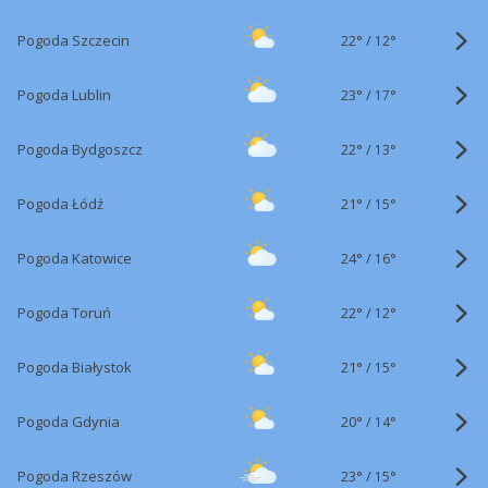
22°
/
Pogoda Szczecin
12°
23°
/
Pogoda Lublin
17°
22°
/
Pogoda Bydgoszcz
13°
21°
/
Pogoda Łódź
15°
24°
/
Pogoda Katowice
16°
22°
/
Pogoda Toruń
12°
21°
/
Pogoda Białystok
15°
20°
/
Pogoda Gdynia
14°
23°
/
Pogoda Rzeszów
15°