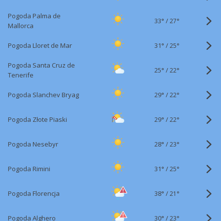
Pogoda Palma de
33°
/
27°
Mallorca
31°
/
Pogoda Lloret de Mar
25°
Pogoda Santa Cruz de
25°
/
22°
Tenerife
29°
/
Pogoda Slanchev Bryag
22°
29°
/
Pogoda Złote Piaski
22°
28°
/
Pogoda Nesebyr
23°
31°
/
Pogoda Rimini
25°
38°
/
Pogoda Florencja
21°
30°
/
Pogoda Alghero
23°