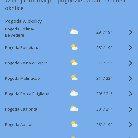
Więcej informacji o pogodzie Capanna Olmè i
okolice
Pogoda w okolicy
Pogoda Collina-
29°
/
19°
Belvedere
28°
/
Pogoda Bombiana
19°
31°
/
Pogoda Vaina di Sopra
21°
31°
/
Pogoda Molinaccio
22°
30°
/
Pogoda Rocca Pitigliana
21°
30°
/
Pogoda Valfiorita
21°
28°
/
Pogoda Abetaia
19°