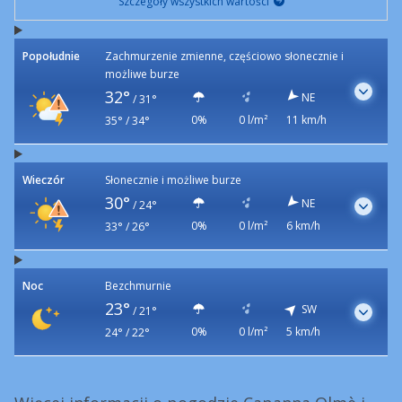
Szczegóły wszystkich wartości
Popołudnie
Zachmurzenie zmienne, częściowo słonecznie i
możliwe burze
32°
NE
/
31°
0%
0 l/m²
11 km/h
35° / 34°
Wieczór
Słonecznie i możliwe burze
30°
NE
/
24°
0%
0 l/m²
6 km/h
33° / 26°
Noc
Bezchmurnie
23°
SW
/
21°
0%
0 l/m²
5 km/h
24° / 22°