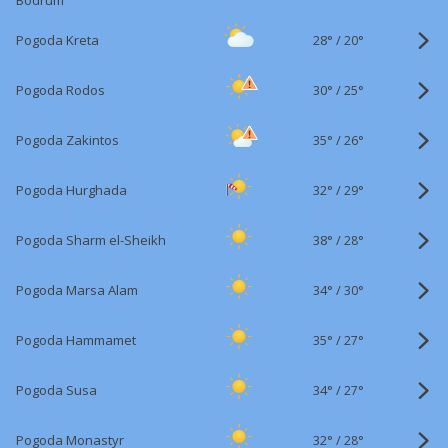
Bodrum
28°
/
Pogoda Kreta
20°
30°
/
Pogoda Rodos
25°
35°
/
Pogoda Zakintos
26°
32°
/
Pogoda Hurghada
29°
38°
/
Pogoda Sharm el-Sheikh
28°
34°
/
Pogoda Marsa Alam
30°
35°
/
Pogoda Hammamet
27°
34°
/
Pogoda Susa
27°
32°
/
Pogoda Monastyr
28°