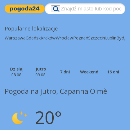
Popularne lokalizacje
Warszawa
Gdańsk
Kraków
Wrocław
Poznań
Szczecin
Lublin
Bydgo
Dzisiaj
Jutro
7 dni
Weekend
16 dni
08.08.
09.08.
Pogoda na jutro, Capanna Olmè
20°