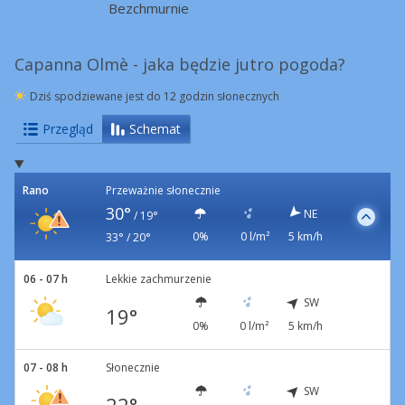
Bezchmurnie
Capanna Olmè - jaka będzie jutro pogoda?
Dziś spodziewane jest do 12 godzin słonecznych
Przegląd
Schemat
Rano
Przeważnie słonecznie
30°
NE
/
19°
0%
0 l/m²
5 km/h
33° / 20°
06 - 07 h
Lekkie zachmurzenie
SW
19°
0%
0 l/m²
5 km/h
07 - 08 h
Słonecznie
SW