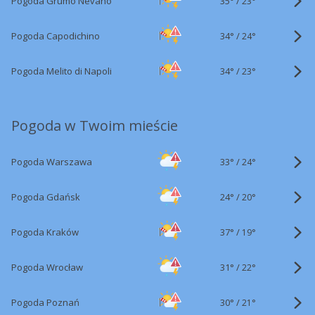
35°
/
Pogoda Grumo Nevano
23°
34°
/
Pogoda Capodichino
24°
34°
/
Pogoda Melito di Napoli
23°
Pogoda w Twoim mieście
33°
/
Pogoda Warszawa
24°
24°
/
Pogoda Gdańsk
20°
37°
/
Pogoda Kraków
19°
31°
/
Pogoda Wrocław
22°
30°
/
Pogoda Poznań
21°