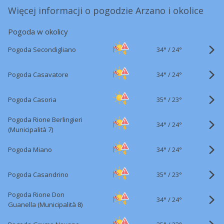
Więcej informacji o pogodzie Arzano i okolice
Pogoda w okolicy
34°
/
Pogoda Secondigliano
24°
34°
/
Pogoda Casavatore
24°
35°
/
Pogoda Casoria
23°
Pogoda Rione Berlingieri
34°
/
24°
(Municipalità 7)
34°
/
Pogoda Miano
24°
35°
/
Pogoda Casandrino
23°
Pogoda Rione Don
34°
/
24°
Guanella (Municipalità 8)