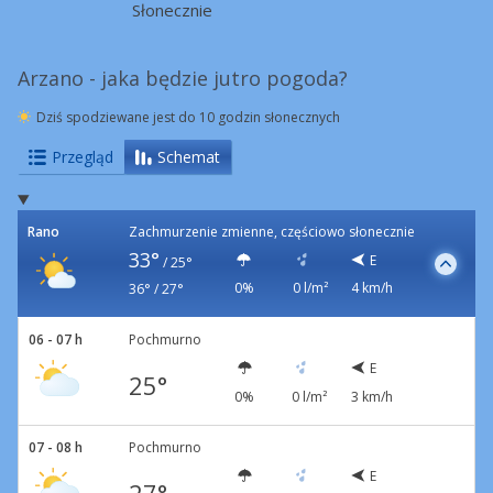
Słonecznie
Arzano - jaka będzie jutro pogoda?
Dziś spodziewane jest do 10 godzin słonecznych
Przegląd
Schemat
Rano
Zachmurzenie zmienne, częściowo słonecznie
33°
E
/
25°
0%
0 l/m²
4 km/h
36° / 27°
06 - 07 h
Pochmurno
E
25°
0%
0 l/m²
3 km/h
07 - 08 h
Pochmurno
E