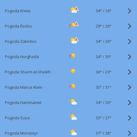
34°
/
Pogoda Kreta
18°
29°
/
Pogoda Rodos
26°
34°
/
Pogoda Zakintos
26°
34°
/
Pogoda Hurghada
30°
36°
/
Pogoda Sharm el-Sheikh
29°
35°
/
Pogoda Marsa Alam
31°
34°
/
Pogoda Hammamet
26°
33°
/
Pogoda Susa
27°
31°
/
Pogoda Monastyr
28°