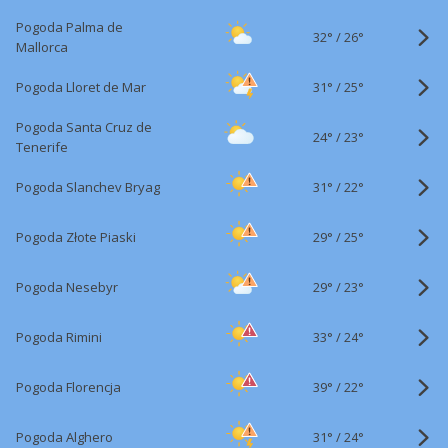
Pogoda Palma de
32°
/
26°
Mallorca
31°
/
Pogoda Lloret de Mar
25°
Pogoda Santa Cruz de
24°
/
23°
Tenerife
31°
/
Pogoda Slanchev Bryag
22°
29°
/
Pogoda Złote Piaski
25°
29°
/
Pogoda Nesebyr
23°
33°
/
Pogoda Rimini
24°
39°
/
Pogoda Florencja
22°
31°
/
Pogoda Alghero
24°