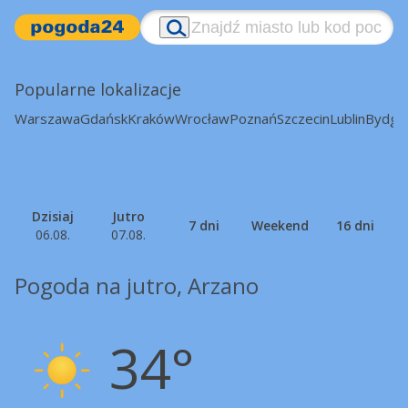
Popularne lokalizacje
Warszawa
Gdańsk
Kraków
Wrocław
Poznań
Szczecin
Lublin
Bydgo
Dzisiaj
Jutro
7 dni
Weekend
16 dni
06.08.
07.08.
Pogoda na jutro, Arzano
34°