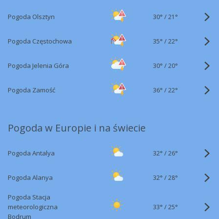
30°
/
Pogoda Olsztyn
21°
35°
/
Pogoda Częstochowa
22°
30°
/
Pogoda Jelenia Góra
20°
36°
/
Pogoda Zamość
22°
Pogoda w Europie i na świecie
32°
/
Pogoda Antalya
26°
32°
/
Pogoda Alanya
28°
Pogoda Stacja
33°
/
meteorologiczna
25°
Bodrum