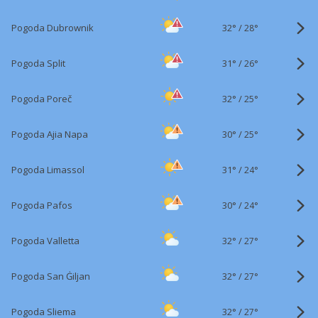
32°
/
Pogoda Dubrownik
28°
31°
/
Pogoda Split
26°
32°
/
Pogoda Poreč
25°
30°
/
Pogoda Ajia Napa
25°
31°
/
Pogoda Limassol
24°
30°
/
Pogoda Pafos
24°
32°
/
Pogoda Valletta
27°
32°
/
Pogoda San Ġiljan
27°
32°
/
Pogoda Sliema
27°