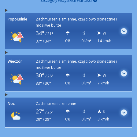
Szczegóły wszystkich wartości
Popołudnie
Zachmurzenie zmienne, częściowo słonecznie i
możliwe burze
34°
W
/
31°
0%
0 l/m²
14 km/h
37° / 34°
Wieczór
Zachmurzenie zmienne, częściowo słonecznie i
możliwe burze
30°
W
/
28°
0%
0 l/m²
7 km/h
33° / 30°
Noc
Zachmurzenie zmienne
27°
S
/
26°
0%
0 l/m²
3 km/h
29° / 28°