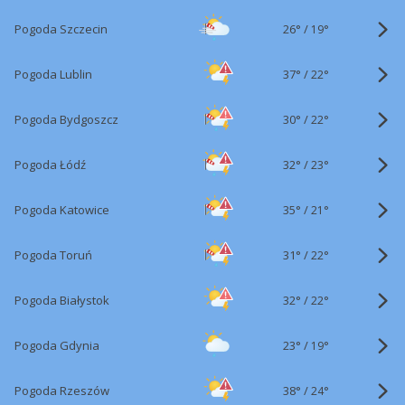
26°
/
Pogoda Szczecin
19°
37°
/
Pogoda Lublin
22°
30°
/
Pogoda Bydgoszcz
22°
32°
/
Pogoda Łódź
23°
35°
/
Pogoda Katowice
21°
31°
/
Pogoda Toruń
22°
32°
/
Pogoda Białystok
22°
23°
/
Pogoda Gdynia
19°
38°
/
Pogoda Rzeszów
24°