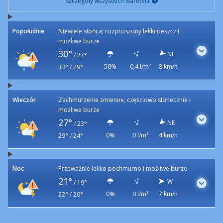
Szczegóły wszystkich wartości
Popołudnie
Niewiele słońca, rozproszony lekki deszcz i
możliwe burze
30°
NE
/
27°
50%
0,4 l/m²
8 km/h
33° / 29°
Wieczór
Zachmurzenie zmienne, częściowo słonecznie i
możliwe burze
27°
NE
/
23°
0%
0 l/m²
4 km/h
29° / 24°
Noc
Przeważnie lekko pochmurno i możliwe burze
21°
W
/
19°
0%
0 l/m²
7 km/h
22° / 20°