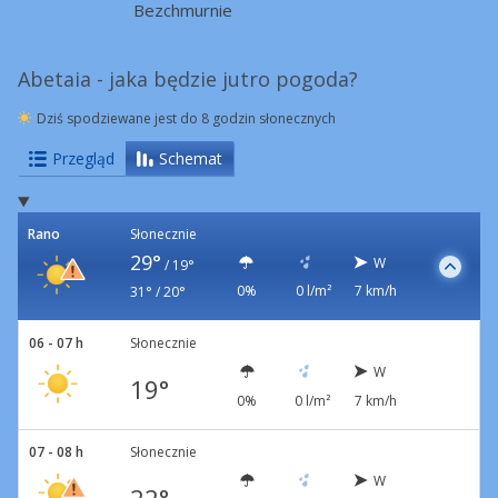
Bezchmurnie
Abetaia - jaka będzie jutro pogoda?
Dziś spodziewane jest do 8 godzin słonecznych
Przegląd
Schemat
Rano
Słonecznie
29°
W
/
19°
0%
0 l/m²
7 km/h
31° / 20°
06 - 07 h
Słonecznie
W
19°
0%
0 l/m²
7 km/h
07 - 08 h
Słonecznie
W