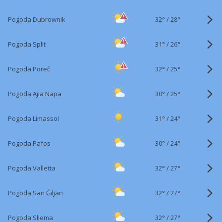
32°
/
Pogoda Dubrownik
28°
31°
/
Pogoda Split
26°
32°
/
Pogoda Poreč
25°
30°
/
Pogoda Ajia Napa
25°
31°
/
Pogoda Limassol
24°
30°
/
Pogoda Pafos
24°
32°
/
Pogoda Valletta
27°
32°
/
Pogoda San Ġiljan
27°
32°
/
Pogoda Sliema
27°