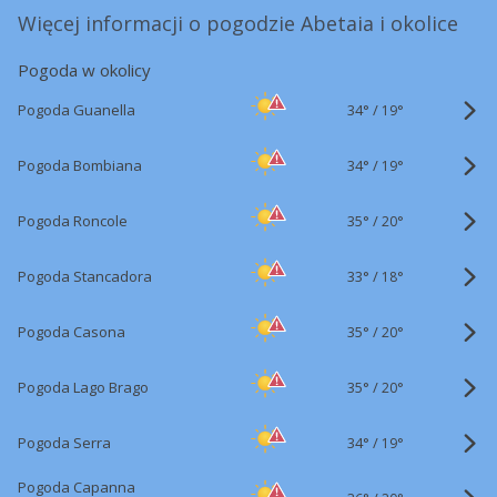
Więcej informacji o pogodzie Abetaia i okolice
Pogoda w okolicy
34°
/
Pogoda Guanella
19°
34°
/
Pogoda Bombiana
19°
35°
/
Pogoda Roncole
20°
33°
/
Pogoda Stancadora
18°
35°
/
Pogoda Casona
20°
35°
/
Pogoda Lago Brago
20°
34°
/
Pogoda Serra
19°
Pogoda Capanna