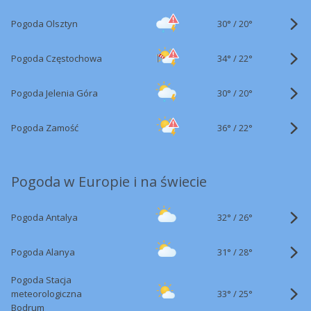
30°
/
Pogoda Olsztyn
20°
34°
/
Pogoda Częstochowa
22°
30°
/
Pogoda Jelenia Góra
20°
36°
/
Pogoda Zamość
22°
Pogoda w Europie i na świecie
32°
/
Pogoda Antalya
26°
31°
/
Pogoda Alanya
28°
Pogoda Stacja
33°
/
meteorologiczna
25°
Bodrum