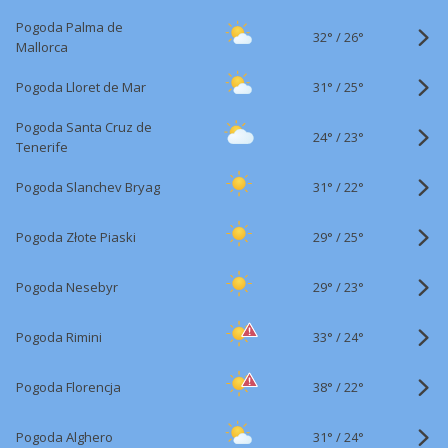
Pogoda Palma de
32°
/
26°
Mallorca
31°
/
Pogoda Lloret de Mar
25°
Pogoda Santa Cruz de
24°
/
23°
Tenerife
31°
/
Pogoda Slanchev Bryag
22°
29°
/
Pogoda Złote Piaski
25°
29°
/
Pogoda Nesebyr
23°
33°
/
Pogoda Rimini
24°
38°
/
Pogoda Florencja
22°
31°
/
Pogoda Alghero
24°