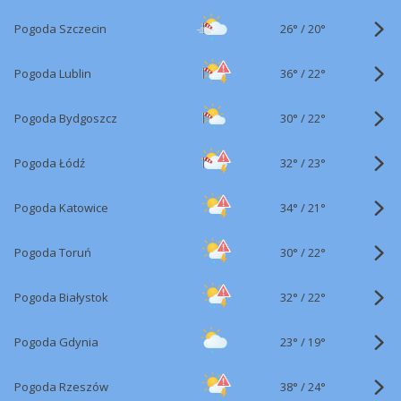
26°
/
Pogoda Szczecin
20°
36°
/
Pogoda Lublin
22°
30°
/
Pogoda Bydgoszcz
22°
32°
/
Pogoda Łódź
23°
34°
/
Pogoda Katowice
21°
30°
/
Pogoda Toruń
22°
32°
/
Pogoda Białystok
22°
23°
/
Pogoda Gdynia
19°
38°
/
Pogoda Rzeszów
24°