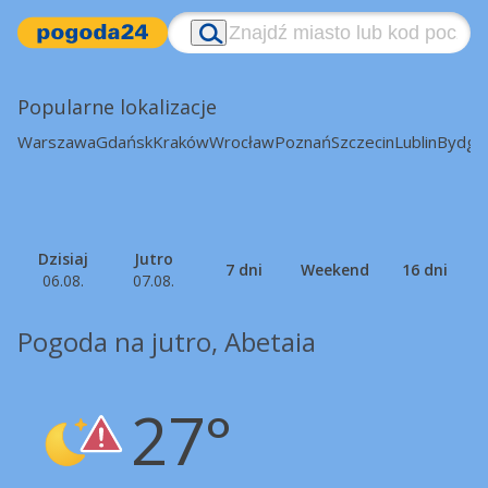
Popularne lokalizacje
Warszawa
Gdańsk
Kraków
Wrocław
Poznań
Szczecin
Lublin
Bydgo
Dzisiaj
Jutro
7 dni
Weekend
16 dni
06.08.
07.08.
Pogoda na jutro, Abetaia
27°