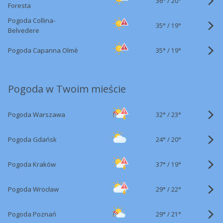
36°
/
20°
Foresta
Pogoda Collina-
35°
/
19°
Belvedere
35°
/
Pogoda Capanna Olmè
19°
Pogoda w Twoim mieście
32°
/
Pogoda Warszawa
23°
24°
/
Pogoda Gdańsk
20°
37°
/
Pogoda Kraków
19°
29°
/
Pogoda Wrocław
22°
29°
/
Pogoda Poznań
21°