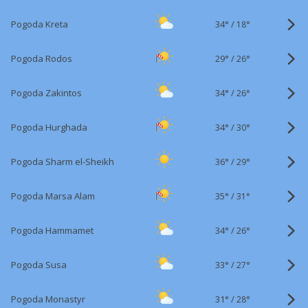
34°
/
Pogoda Kreta
18°
29°
/
Pogoda Rodos
26°
34°
/
Pogoda Zakintos
26°
34°
/
Pogoda Hurghada
30°
36°
/
Pogoda Sharm el-Sheikh
29°
35°
/
Pogoda Marsa Alam
31°
34°
/
Pogoda Hammamet
26°
33°
/
Pogoda Susa
27°
31°
/
Pogoda Monastyr
28°