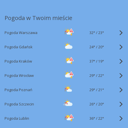
Pogoda w Twoim mieście
32°
/
Pogoda Warszawa
23°
24°
/
Pogoda Gdańsk
20°
37°
/
Pogoda Kraków
19°
29°
/
Pogoda Wrocław
22°
29°
/
Pogoda Poznań
21°
26°
/
Pogoda Szczecin
20°
36°
/
Pogoda Lublin
22°