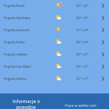
32°
/
Pogoda Poreč
25°
30°
/
Pogoda Ajia Napa
25°
31°
/
Pogoda Limassol
24°
30°
/
Pogoda Pafos
24°
32°
/
Pogoda Valletta
27°
32°
/
Pogoda San Ġiljan
27°
32°
/
Pogoda Sliema
27°
Informacje o
Praca w wetter.com
pogodzie