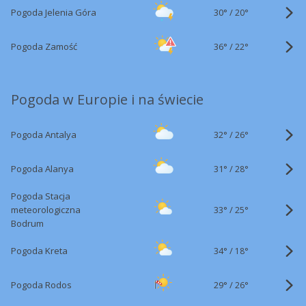
30°
/
Pogoda Jelenia Góra
20°
36°
/
Pogoda Zamość
22°
Pogoda w Europie i na świecie
32°
/
Pogoda Antalya
26°
31°
/
Pogoda Alanya
28°
Pogoda Stacja
33°
/
meteorologiczna
25°
Bodrum
34°
/
Pogoda Kreta
18°
29°
/
Pogoda Rodos
26°