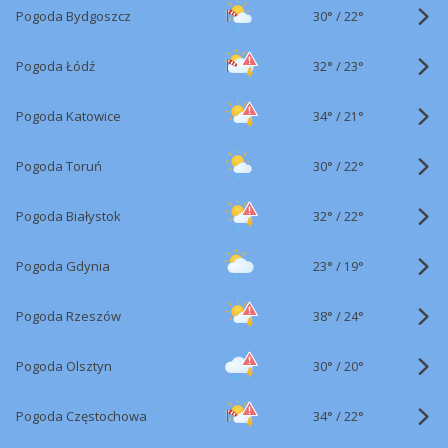
30°
/
Pogoda Bydgoszcz
22°
32°
/
Pogoda Łódź
23°
34°
/
Pogoda Katowice
21°
30°
/
Pogoda Toruń
22°
32°
/
Pogoda Białystok
22°
23°
/
Pogoda Gdynia
19°
38°
/
Pogoda Rzeszów
24°
30°
/
Pogoda Olsztyn
20°
34°
/
Pogoda Częstochowa
22°