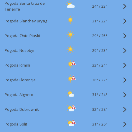
Pogoda Santa Cruz de
24°
/
23°
Tenerife
31°
/
Pogoda Slanchev Bryag
22°
29°
/
Pogoda Złote Piaski
25°
29°
/
Pogoda Nesebyr
23°
33°
/
Pogoda Rimini
24°
38°
/
Pogoda Florencja
22°
31°
/
Pogoda Alghero
24°
32°
/
Pogoda Dubrownik
28°
31°
/
Pogoda Split
26°