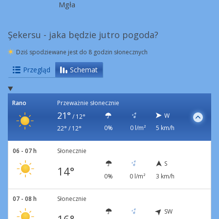
Mgła
Şekersu - jaka będzie jutro pogoda?
Dziś spodziewane jest do 8 godzin słonecznych
Przegląd
Schemat
Rano
Przeważnie słonecznie
21°
W
/
12°
0%
0 l/m²
5 km/h
22° / 12°
06 - 07 h
Słonecznie
S
14°
0%
0 l/m²
3 km/h
07 - 08 h
Słonecznie
SW