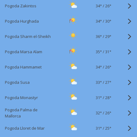
34°
/
Pogoda Zakintos
26°
34°
/
Pogoda Hurghada
30°
36°
/
Pogoda Sharm el-Sheikh
29°
35°
/
Pogoda Marsa Alam
31°
34°
/
Pogoda Hammamet
26°
33°
/
Pogoda Susa
27°
31°
/
Pogoda Monastyr
28°
Pogoda Palma de
32°
/
26°
Mallorca
31°
/
Pogoda Lloret de Mar
25°