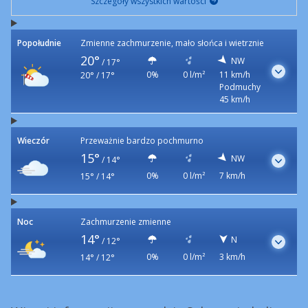
Szczegóły wszystkich wartości
Popołudnie
Zmienne zachmurzenie, mało słońca i wietrznie
20°
NW
/
17°
0%
0 l/m²
11 km/h
20° / 17°
Podmuchy
45 km/h
Wieczór
Przeważnie bardzo pochmurno
15°
NW
/
14°
0%
0 l/m²
7 km/h
15° / 14°
Noc
Zachmurzenie zmienne
14°
N
/
12°
0%
0 l/m²
3 km/h
14° / 12°