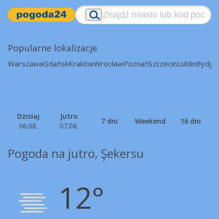
Popularne lokalizacje
Warszawa
Gdańsk
Kraków
Wrocław
Poznań
Szczecin
Lublin
Bydgo
Dzisiaj
Jutro
7 dni
Weekend
16 dni
06.08.
07.08.
Pogoda na jutro, Şekersu
12°