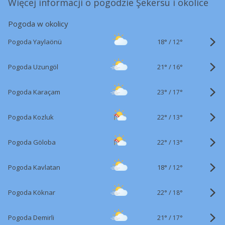
Więcej informacji o pogodzie Şekersu i okolice
Pogoda w okolicy
18°
/
Pogoda Yaylaönü
12°
21°
/
Pogoda Uzungöl
16°
23°
/
Pogoda Karaçam
17°
22°
/
Pogoda Kozluk
13°
22°
/
Pogoda Göloba
13°
18°
/
Pogoda Kavlatan
12°
22°
/
Pogoda Köknar
18°
21°
/
Pogoda Demirli
17°