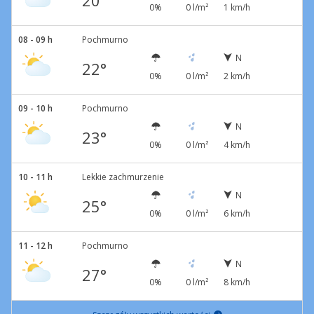
20°
0%
0 l/m²
1 km/h
08 - 09 h
Pochmurno
N
22°
0%
0 l/m²
2 km/h
09 - 10 h
Pochmurno
N
23°
0%
0 l/m²
4 km/h
10 - 11 h
Lekkie zachmurzenie
N
25°
0%
0 l/m²
6 km/h
11 - 12 h
Pochmurno
N
27°
0%
0 l/m²
8 km/h