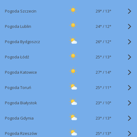
29°
/
Pogoda Szczecin
13°
24°
/
Pogoda Lublin
12°
26°
/
Pogoda Bydgoszcz
12°
25°
/
Pogoda Łódź
13°
27°
/
Pogoda Katowice
14°
25°
/
Pogoda Toruń
11°
23°
/
Pogoda Białystok
10°
23°
/
Pogoda Gdynia
13°
25°
/
Pogoda Rzeszów
13°