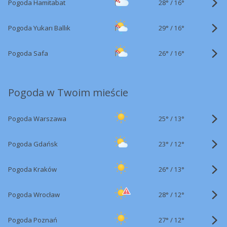
28°
/
Pogoda Hamitabat
16°
29°
/
Pogoda Yukarı Ballık
16°
26°
/
Pogoda Safa
16°
Pogoda w Twoim mieście
25°
/
Pogoda Warszawa
13°
23°
/
Pogoda Gdańsk
12°
26°
/
Pogoda Kraków
13°
28°
/
Pogoda Wrocław
12°
27°
/
Pogoda Poznań
12°