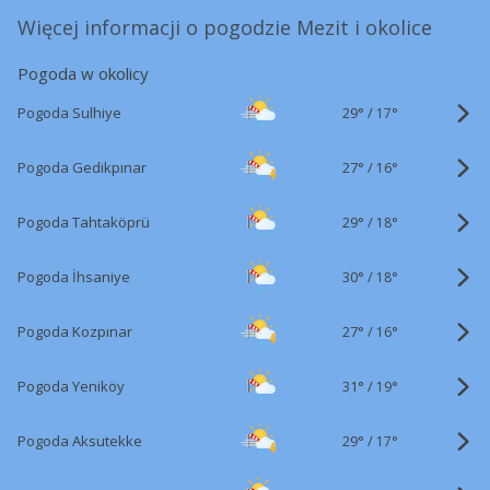
Więcej informacji o pogodzie Mezit i okolice
Pogoda w okolicy
29°
/
Pogoda Sulhiye
17°
27°
/
Pogoda Gedikpınar
16°
29°
/
Pogoda Tahtaköprü
18°
30°
/
Pogoda İhsaniye
18°
27°
/
Pogoda Kozpınar
16°
31°
/
Pogoda Yeniköy
19°
29°
/
Pogoda Aksutekke
17°