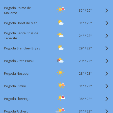
Pogoda Palma de
35°
/
26°
Mallorca
31°
/
Pogoda Lloret de Mar
25°
Pogoda Santa Cruz de
24°
/
22°
Tenerife
29°
/
Pogoda Slanchev Bryag
22°
29°
/
Pogoda Złote Piaski
22°
28°
/
Pogoda Nesebyr
23°
31°
/
Pogoda Rimini
23°
38°
/
Pogoda Florencja
22°
31°
/
Pogoda Alghero
22°