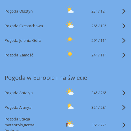
23°
/
Pogoda Olsztyn
12°
26°
/
Pogoda Częstochowa
13°
29°
/
Pogoda Jelenia Góra
11°
24°
/
Pogoda Zamość
11°
Pogoda w Europie i na świecie
34°
/
Pogoda Antalya
26°
32°
/
Pogoda Alanya
28°
Pogoda Stacja
36°
/
meteorologiczna
27°
Bodrum