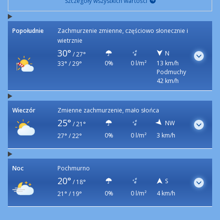
Szczegóły wszystkich wartości
Popołudnie
Zachmurzenie zmienne, częściowo słonecznie i
wietrznie
30°
N
/
27°
0%
0 l/m²
13 km/h
33° / 29°
Podmuchy
42 km/h
Wieczór
Zmienne zachmurzenie, mało słońca
25°
NW
/
21°
0%
0 l/m²
3 km/h
27° / 22°
Noc
Pochmurno
20°
S
/
18°
0%
0 l/m²
4 km/h
21° / 19°