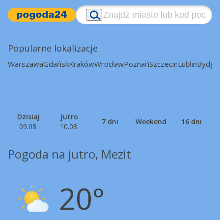
Popularne lokalizacje
Warszawa
Gdańsk
Kraków
Wrocław
Poznań
Szczecin
Lublin
Bydgo
Dzisiaj
Jutro
7 dni
Weekend
16 dni
09.08.
10.08.
Pogoda na jutro, Mezit
20°