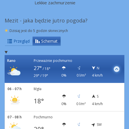
Lekkie zachmurzenie
Mezit - jaka będzie jutro pogoda?
Dzisiaj jest do 5 godzin słonecznych
Przegląd
Schemat
Rano
Przeważnie pochmurno
27°
N
/
18°
0%
0 l/m²
4 km/h
29° / 19°
06 - 07 h
Mgła
S
18°
0%
0 l/m²
4 km/h
07 - 08 h
Pochmurno
SW