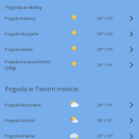
Pogoda w okolicy
33°
/
Pogoda Kaleköy
19°
33°
/
Pogoda Akçaşehir
20°
33°
/
Pogoda Ambar
19°
Pogoda Karamanlızühtü
32°
/
19°
Çiftliği
Pogoda w Twoim mieście
24°
/
Pogoda Warszawa
19°
20°
/
Pogoda Gdańsk
15°
23°
/
Pogoda Kraków
19°