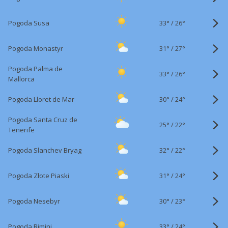
33°
/
Pogoda Susa
26°
31°
/
Pogoda Monastyr
27°
Pogoda Palma de
33°
/
26°
Mallorca
30°
/
Pogoda Lloret de Mar
24°
Pogoda Santa Cruz de
25°
/
22°
Tenerife
32°
/
Pogoda Slanchev Bryag
22°
31°
/
Pogoda Złote Piaski
24°
30°
/
Pogoda Nesebyr
23°
33°
/
Pogoda Rimini
24°