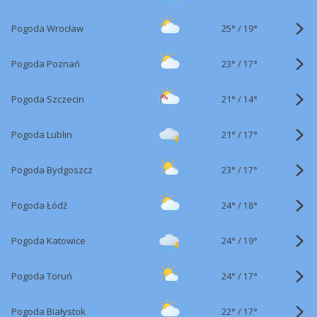
25°
/
Pogoda Wrocław
19°
23°
/
Pogoda Poznań
17°
21°
/
Pogoda Szczecin
14°
21°
/
Pogoda Lublin
17°
23°
/
Pogoda Bydgoszcz
17°
24°
/
Pogoda Łódź
18°
24°
/
Pogoda Katowice
19°
24°
/
Pogoda Toruń
17°
22°
/
Pogoda Białystok
17°