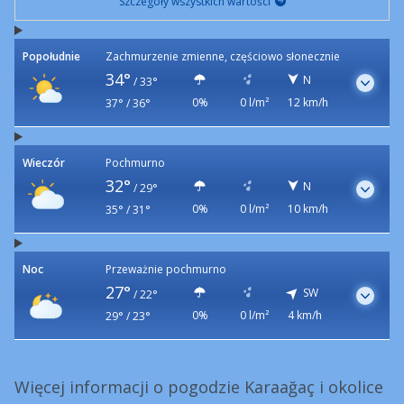
Szczegóły wszystkich wartości
Popołudnie
Zachmurzenie zmienne, częściowo słonecznie
34°
N
/
33°
0%
0 l/m²
12 km/h
37° / 36°
Wieczór
Pochmurno
32°
N
/
29°
0%
0 l/m²
10 km/h
35° / 31°
Noc
Przeważnie pochmurno
27°
SW
/
22°
0%
0 l/m²
4 km/h
29° / 23°
Więcej informacji o pogodzie Karaağaç i okolice