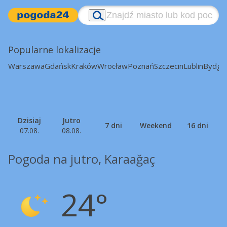
Popularne lokalizacje
Warszawa
Gdańsk
Kraków
Wrocław
Poznań
Szczecin
Lublin
Bydgo
Dzisiaj
Jutro
7 dni
Weekend
16 dni
07.08.
08.08.
Pogoda na jutro, Karaağaç
24°