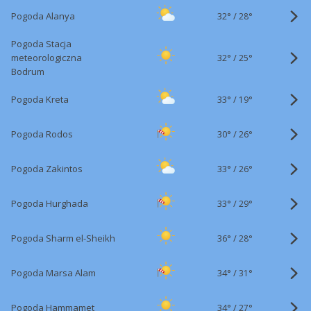
32°
/
Pogoda Alanya
28°
Pogoda Stacja
32°
/
meteorologiczna
25°
Bodrum
33°
/
Pogoda Kreta
19°
30°
/
Pogoda Rodos
26°
33°
/
Pogoda Zakintos
26°
33°
/
Pogoda Hurghada
29°
36°
/
Pogoda Sharm el-Sheikh
28°
34°
/
Pogoda Marsa Alam
31°
34°
/
Pogoda Hammamet
27°