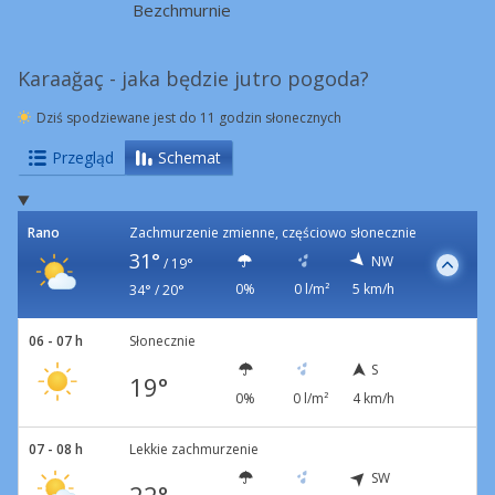
Bezchmurnie
Karaağaç - jaka będzie jutro pogoda?
Dziś spodziewane jest do 11 godzin słonecznych
Przegląd
Schemat
Rano
Zachmurzenie zmienne, częściowo słonecznie
31°
NW
/
19°
0%
0 l/m²
5 km/h
34° / 20°
06 - 07 h
Słonecznie
S
19°
0%
0 l/m²
4 km/h
07 - 08 h
Lekkie zachmurzenie
SW