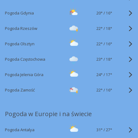
20°
/
Pogoda Gdynia
16°
22°
/
Pogoda Rzeszów
18°
22°
/
Pogoda Olsztyn
16°
23°
/
Pogoda Częstochowa
18°
24°
/
Pogoda Jelenia Góra
17°
22°
/
Pogoda Zamość
16°
Pogoda w Europie i na świecie
31°
/
Pogoda Antalya
27°