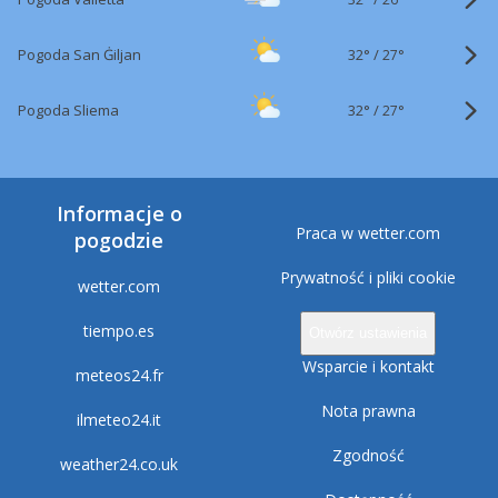
32°
/
Pogoda San Ġiljan
27°
32°
/
Pogoda Sliema
27°
Informacje o
Praca w wetter.com
pogodzie
Prywatność i pliki cookie
wetter.com
tiempo.es
Otwórz ustawienia
Wsparcie i kontakt
meteos24.fr
Nota prawna
ilmeteo24.it
Zgodność
weather24.co.uk