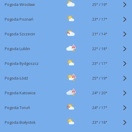
25°
/
Pogoda Wrocław
19°
23°
/
Pogoda Poznań
17°
21°
/
Pogoda Szczecin
14°
22°
/
Pogoda Lublin
18°
23°
/
Pogoda Bydgoszcz
17°
25°
/
Pogoda Łódź
19°
24°
/
Pogoda Katowice
20°
24°
/
Pogoda Toruń
17°
23°
/
Pogoda Białystok
18°