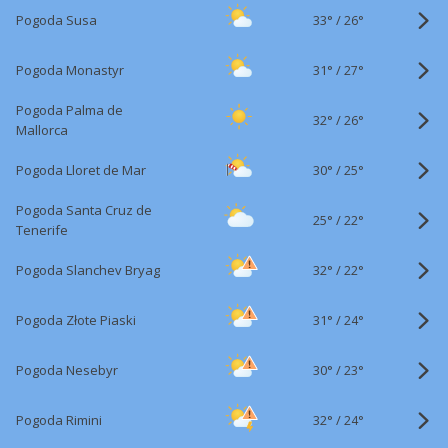
33°
/
Pogoda Susa
26°
31°
/
Pogoda Monastyr
27°
Pogoda Palma de
32°
/
26°
Mallorca
30°
/
Pogoda Lloret de Mar
25°
Pogoda Santa Cruz de
25°
/
22°
Tenerife
32°
/
Pogoda Slanchev Bryag
22°
31°
/
Pogoda Złote Piaski
24°
30°
/
Pogoda Nesebyr
23°
32°
/
Pogoda Rimini
24°