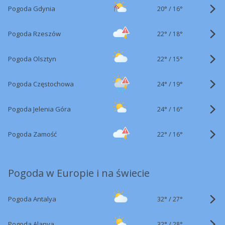
20°
/
Pogoda Gdynia
16°
22°
/
Pogoda Rzeszów
18°
22°
/
Pogoda Olsztyn
15°
24°
/
Pogoda Częstochowa
19°
24°
/
Pogoda Jelenia Góra
16°
22°
/
Pogoda Zamość
16°
Pogoda w Europie i na świecie
32°
/
Pogoda Antalya
27°
32°
/
Pogoda Alanya
28°