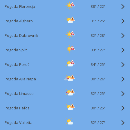
38°
/
Pogoda Florencja
22°
31°
/
Pogoda Alghero
25°
32°
/
Pogoda Dubrownik
28°
33°
/
Pogoda Split
27°
34°
/
Pogoda Poreč
25°
30°
/
Pogoda Ajia Napa
26°
32°
/
Pogoda Limassol
25°
30°
/
Pogoda Pafos
25°
32°
/
Pogoda Valletta
27°