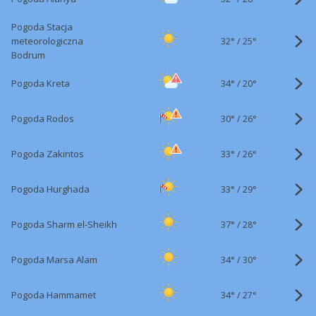
Pogoda Stacja
32°
/
meteorologiczna
25°
Bodrum
34°
/
Pogoda Kreta
20°
30°
/
Pogoda Rodos
26°
33°
/
Pogoda Zakintos
26°
33°
/
Pogoda Hurghada
29°
37°
/
Pogoda Sharm el-Sheikh
28°
34°
/
Pogoda Marsa Alam
30°
34°
/
Pogoda Hammamet
27°