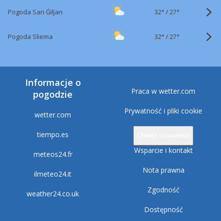
32°
/
Pogoda San Ġiljan
27°
32°
/
Pogoda Sliema
27°
Informacje o
Praca w wetter.com
pogodzie
Prywatność i pliki cookie
wetter.com
tiempo.es
Otwórz ustawienia
Wsparcie i kontakt
meteos24.fr
Nota prawna
ilmeteo24.it
Zgodność
weather24.co.uk
Dostępność