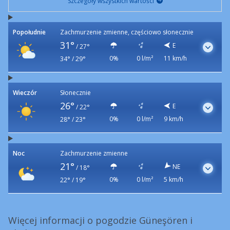
Szczegóły wszystkich wartości
Popołudnie
Zachmurzenie zmienne, częściowo słonecznie
31°
E
/
27°
0%
0 l/m²
11 km/h
34° / 29°
Wieczór
Słonecznie
26°
E
/
22°
0%
0 l/m²
9 km/h
28° / 23°
Noc
Zachmurzenie zmienne
21°
NE
/
18°
0%
0 l/m²
5 km/h
22° / 19°
Więcej informacji o pogodzie Güneşören i