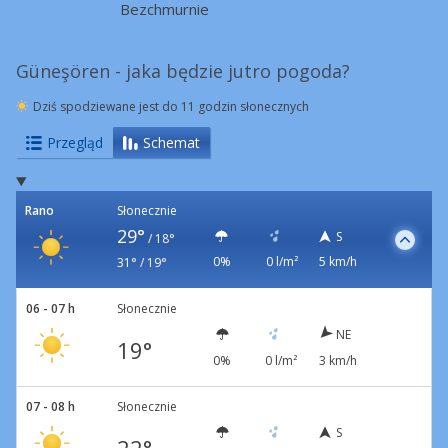
Bezchmurnie
Güneşören - jaka będzie jutro pogoda?
Dziś spodziewane jest do 11 godzin słonecznych
Przegląd
Schemat
Rano
Słonecznie
29°
S
/
18°
0%
0 l/m²
5 km/h
31° / 19°
06 - 07 h
Słonecznie
NE
19°
0%
0 l/m²
3 km/h
07 - 08 h
Słonecznie
S