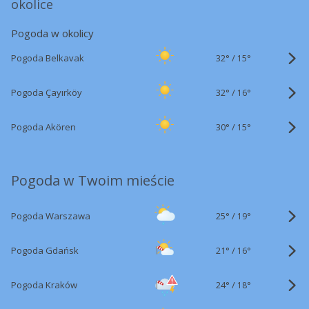
okolice
Pogoda w okolicy
32°
/
Pogoda Belkavak
15°
32°
/
Pogoda Çayırköy
16°
30°
/
Pogoda Akören
15°
Pogoda w Twoim mieście
25°
/
Pogoda Warszawa
19°
21°
/
Pogoda Gdańsk
16°
24°
/
Pogoda Kraków
18°