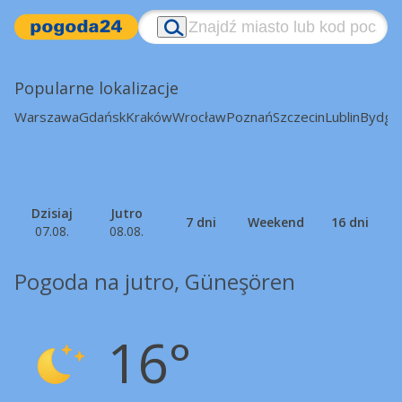
Popularne lokalizacje
Warszawa
Gdańsk
Kraków
Wrocław
Poznań
Szczecin
Lublin
Bydgo
Dzisiaj
Jutro
7 dni
Weekend
16 dni
07.08.
08.08.
Pogoda na jutro, Güneşören
16°