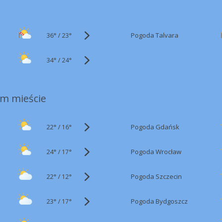
36°
/
Pogoda Talvara
23°
34°
/
24°
m mieście
22°
/
Pogoda Gdańsk
16°
24°
/
Pogoda Wrocław
17°
22°
/
Pogoda Szczecin
12°
23°
/
Pogoda Bydgoszcz
17°