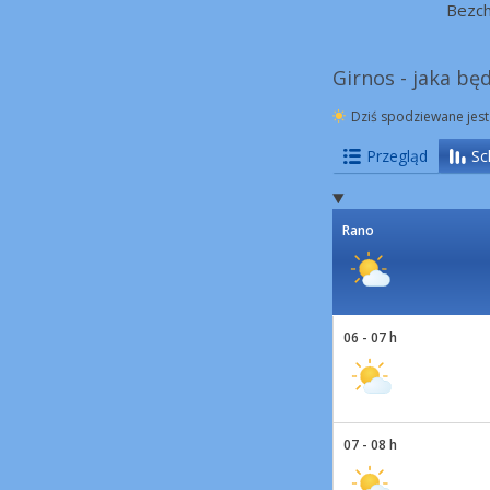
Bezc
Girnos - jaka bę
Dziś spodziewane jest
Przegląd
Sc
Rano
06 - 07 h
07 - 08 h