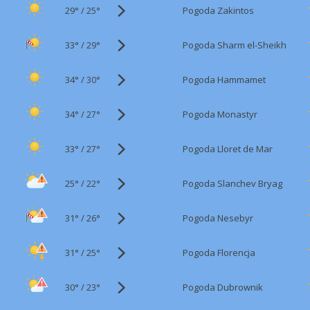
29°
/
Pogoda Zakintos
25°
33°
/
Pogoda Sharm el-Sheikh
29°
34°
/
Pogoda Hammamet
30°
34°
/
Pogoda Monastyr
27°
33°
/
Pogoda Lloret de Mar
27°
25°
/
Pogoda Slanchev Bryag
22°
31°
/
Pogoda Nesebyr
26°
31°
/
Pogoda Florencja
25°
30°
/
Pogoda Dubrownik
23°