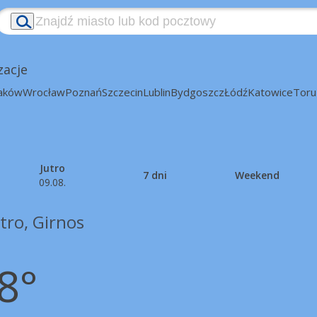
zacje
aków
Wrocław
Poznań
Szczecin
Lublin
Bydgoszcz
Łódź
Katowice
Toru
Jutro
7 dni
Weekend
09.08.
tro, Girnos
8°