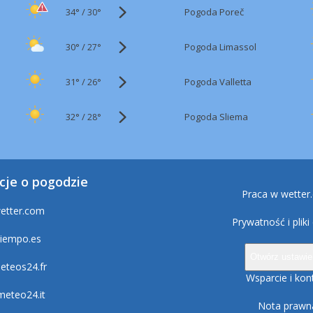
34°
/
Pogoda Poreč
30°
30°
/
Pogoda Limassol
27°
31°
/
Pogoda Valletta
26°
32°
/
Pogoda Sliema
28°
cje o pogodzie
Praca w wetter
etter.com
Prywatność i pliki
tiempo.es
Otwórz ustawie
eteos24.fr
Wsparcie i kon
lmeteo24.it
Nota prawn