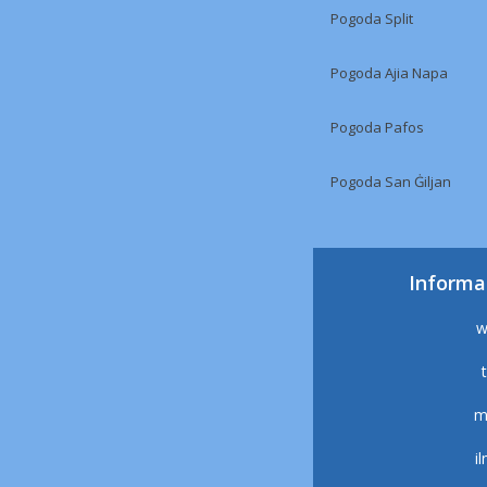
Pogoda Split
Pogoda Ajia Napa
Pogoda Pafos
Pogoda San Ġiljan
Informa
w
m
i