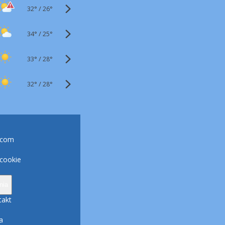
32°
/
26°
34°
/
25°
33°
/
28°
32°
/
28°
.com
 cookie
nia
takt
a