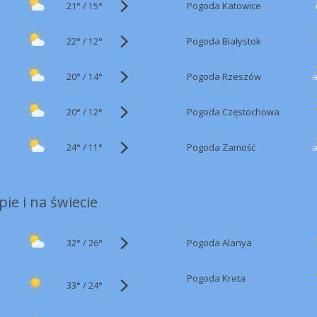
21°
/
Pogoda Katowice
15°
22°
/
Pogoda Białystok
12°
20°
/
Pogoda Rzeszów
14°
20°
/
Pogoda Częstochowa
12°
24°
/
Pogoda Zamość
11°
ie i na świecie
32°
/
Pogoda Alanya
26°
Pogoda Kreta
33°
/
24°