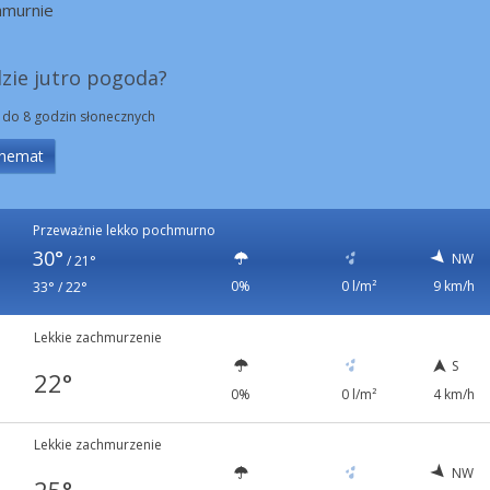
hmurnie
dzie jutro pogoda?
 do 8 godzin słonecznych
hemat
Przeważnie lekko pochmurno
30°
NW
/
21°
0%
0 l/m²
9 km/h
33° / 22°
Lekkie zachmurzenie
S
22°
0%
0 l/m²
4 km/h
Lekkie zachmurzenie
NW