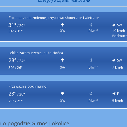
Szczegóły wszystkich wartości
Zachmurzenie zmienne, częściowo słonecznie i wietrznie
31°
SW
/
29°
0%
0 l/m²
19 km/h
34° / 31°
Podmuch
Lekkie zachmurzenie, dużo słońca
28°
SW
/
24°
0%
0 l/m²
7 km/h
30° / 26°
Przeważnie pochmurno
23°
E
/
20°
0%
0 l/m²
5 km/h
25° / 21°
i o pogodzie Girnos i okolice