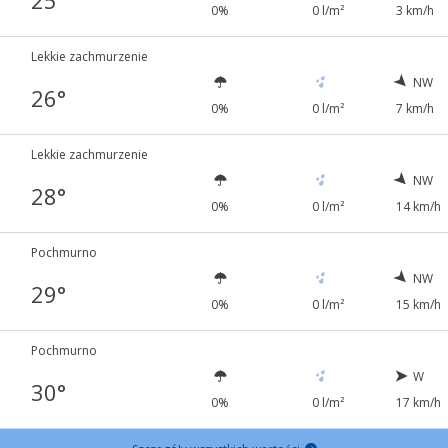
25°
0%
0 l/m²
3 km/h
Lekkie zachmurzenie
NW
26°
0%
0 l/m²
7 km/h
Lekkie zachmurzenie
NW
28°
0%
0 l/m²
14 km/h
Pochmurno
NW
29°
0%
0 l/m²
15 km/h
Pochmurno
W
30°
0%
0 l/m²
17 km/h