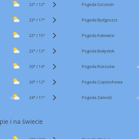
22°
/
Pogoda Szczecin
12°
23°
/
Pogoda Bydgoszcz
17°
22°
/
Pogoda Katowice
15°
22°
/
Pogoda Białystok
12°
20°
/
Pogoda Rzeszów
14°
20°
/
Pogoda Częstochowa
12°
24°
/
Pogoda Zamość
11°
ie i na świecie