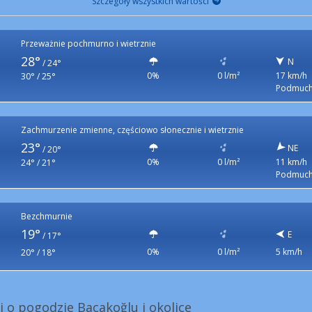
Szczegóły wszystkich wartości
Przeważnie pochmurno i wietrznie
28°
N
/
24°
0%
0 l/m²
17 km/h
30° / 25°
Podmuch
Zachmurzenie zmienne, częściowo słonecznie i wietrznie
23°
NE
/
20°
0%
0 l/m²
11 km/h
24° / 21°
Podmuch
Bezchmurnie
19°
E
/
17°
0%
0 l/m²
5 km/h
20° / 18°
i o pogodzie Bacakoğlu i okolice