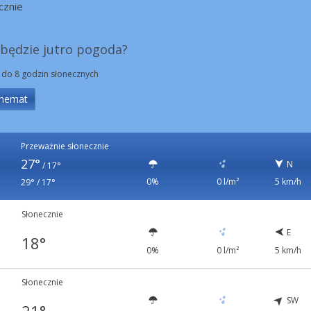
cznie
 będzie jutro pogoda?
 do 8 godzin słonecznych
hemat
Przeważnie słonecznie
27°
N
/
17°
0%
0 l/m²
5 km/h
29° / 17°
Słonecznie
E
18°
0%
0 l/m²
5 km/h
Słonecznie
SW