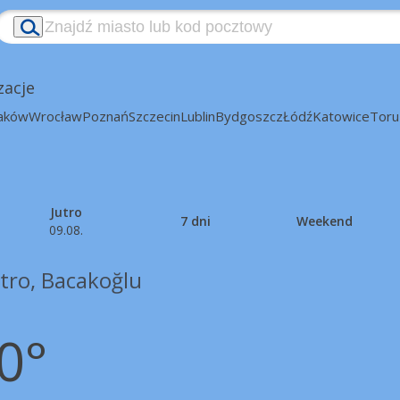
zacje
aków
Wrocław
Poznań
Szczecin
Lublin
Bydgoszcz
Łódź
Katowice
Toru
Jutro
7 dni
Weekend
09.08.
tro, Bacakoğlu
0°