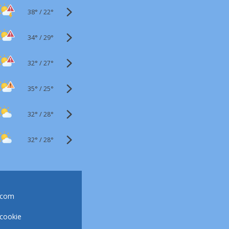
38°
/
22°
34°
/
29°
32°
/
27°
35°
/
25°
32°
/
28°
32°
/
28°
.com
 cookie