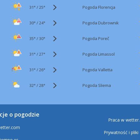
31°
/
Pogoda Florencja
25°
30°
/
Pogoda Dubrownik
24°
35°
/
Pogoda Poreč
30°
31°
/
Pogoda Limassol
27°
31°
/
Pogoda Valletta
26°
32°
/
Pogoda Sliema
28°
cje o pogodzie
Praca w wetter
etter.com
Prywatność i pliki
tiempo.es