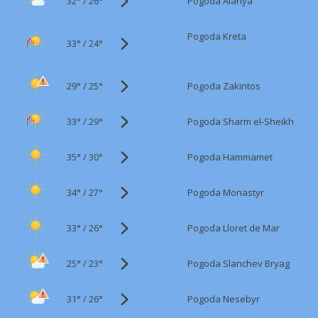
32°
/
Pogoda Alanya
26°
Pogoda Kreta
33°
/
24°
29°
/
Pogoda Zakintos
25°
33°
/
Pogoda Sharm el-Sheikh
29°
35°
/
Pogoda Hammamet
30°
34°
/
Pogoda Monastyr
27°
33°
/
Pogoda Lloret de Mar
26°
25°
/
Pogoda Slanchev Bryag
23°
31°
/
Pogoda Nesebyr
26°