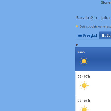
Słone
Bacakoğlu - jaka
Dziś spodziewane jest
Przegląd
Sc
Rano
06 - 07 h
07 - 08 h