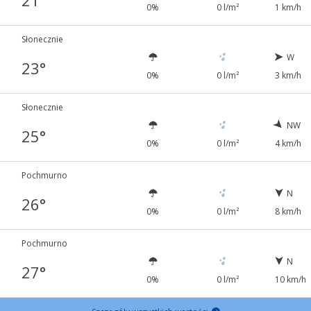
21°
0%
0 l/m²
1 km/h
Słonecznie
W
23°
0%
0 l/m²
3 km/h
Słonecznie
NW
25°
0%
0 l/m²
4 km/h
Pochmurno
N
26°
0%
0 l/m²
8 km/h
Pochmurno
N
27°
0%
0 l/m²
10 km/h