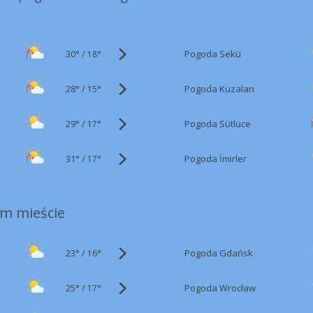
30°
/
Pogoda Sekü
18°
28°
/
Pogoda Kuzalan
15°
29°
/
Pogoda Sütlüce
17°
31°
/
Pogoda İmirler
17°
m mieście
23°
/
Pogoda Gdańsk
16°
25°
/
Pogoda Wrocław
17°