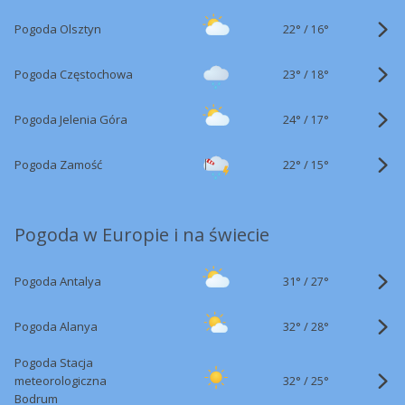
22°
/
Pogoda Olsztyn
16°
23°
/
Pogoda Częstochowa
18°
24°
/
Pogoda Jelenia Góra
17°
22°
/
Pogoda Zamość
15°
Pogoda w Europie i na świecie
31°
/
Pogoda Antalya
27°
32°
/
Pogoda Alanya
28°
Pogoda Stacja
32°
/
meteorologiczna
25°
Bodrum