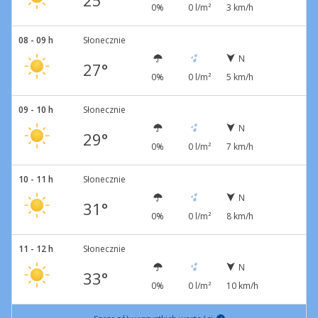
25°
0%
0 l/m²
3 km/h
08 - 09 h
Słonecznie
N
27°
0%
0 l/m²
5 km/h
09 - 10 h
Słonecznie
N
29°
0%
0 l/m²
7 km/h
10 - 11 h
Słonecznie
N
31°
0%
0 l/m²
8 km/h
11 - 12 h
Słonecznie
N
33°
0%
0 l/m²
10 km/h