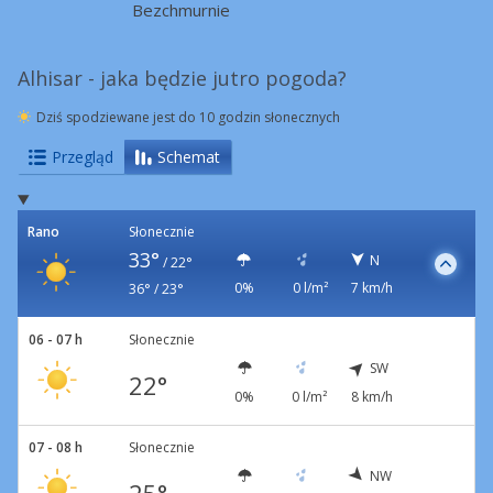
Bezchmurnie
Alhisar - jaka będzie jutro pogoda?
Dziś spodziewane jest do 10 godzin słonecznych
Przegląd
Schemat
Rano
Słonecznie
33°
N
/
22°
0%
0 l/m²
7 km/h
36° / 23°
06 - 07 h
Słonecznie
SW
22°
0%
0 l/m²
8 km/h
07 - 08 h
Słonecznie
NW