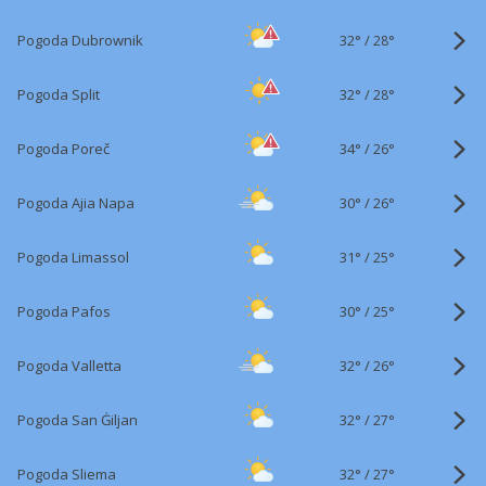
32°
/
Pogoda Dubrownik
28°
32°
/
Pogoda Split
28°
34°
/
Pogoda Poreč
26°
30°
/
Pogoda Ajia Napa
26°
31°
/
Pogoda Limassol
25°
30°
/
Pogoda Pafos
25°
32°
/
Pogoda Valletta
26°
32°
/
Pogoda San Ġiljan
27°
32°
/
Pogoda Sliema
27°