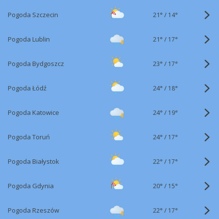
21°
/
Pogoda Szczecin
14°
21°
/
Pogoda Lublin
17°
23°
/
Pogoda Bydgoszcz
17°
24°
/
Pogoda Łódź
18°
24°
/
Pogoda Katowice
19°
24°
/
Pogoda Toruń
17°
22°
/
Pogoda Białystok
17°
20°
/
Pogoda Gdynia
15°
22°
/
Pogoda Rzeszów
17°