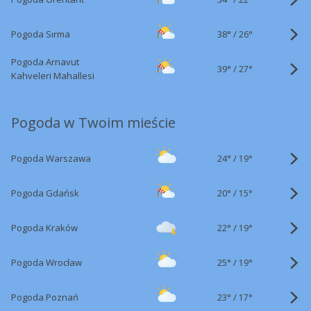
38°
/
Pogoda Sırma
26°
Pogoda Arnavut
39°
/
27°
Kahveleri Mahallesi
Pogoda w Twoim mieście
24°
/
Pogoda Warszawa
19°
20°
/
Pogoda Gdańsk
15°
22°
/
Pogoda Kraków
19°
25°
/
Pogoda Wrocław
19°
23°
/
Pogoda Poznań
17°