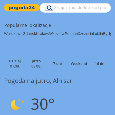
Popularne lokalizacje
Warszawa
Gdańsk
Kraków
Wrocław
Poznań
Szczecin
Lublin
Bydgo
Dzisiaj
Jutro
7 dni
Weekend
16 dni
07.08.
08.08.
Pogoda na jutro, Alhisar
30°