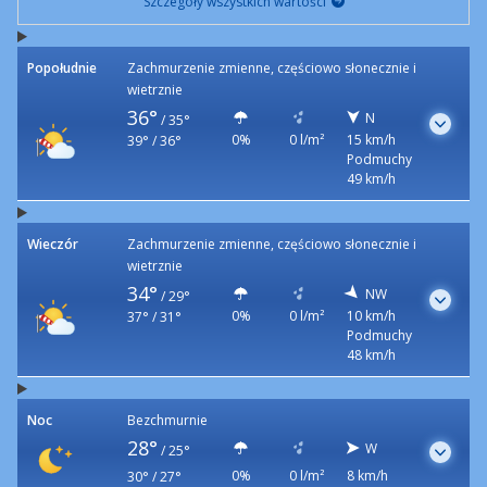
Szczegóły wszystkich wartości
Popołudnie
Zachmurzenie zmienne, częściowo słonecznie i
wietrznie
36°
N
/
35°
0%
0 l/m²
15 km/h
39° / 36°
Podmuchy
49 km/h
Wieczór
Zachmurzenie zmienne, częściowo słonecznie i
wietrznie
34°
NW
/
29°
0%
0 l/m²
10 km/h
37° / 31°
Podmuchy
48 km/h
Noc
Bezchmurnie
28°
W
/
25°
0%
0 l/m²
8 km/h
30° / 27°