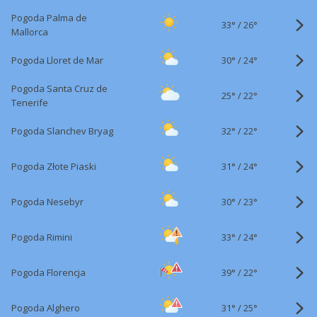
Pogoda Palma de
33°
/
26°
Mallorca
30°
/
Pogoda Lloret de Mar
24°
Pogoda Santa Cruz de
25°
/
22°
Tenerife
32°
/
Pogoda Slanchev Bryag
22°
31°
/
Pogoda Złote Piaski
24°
30°
/
Pogoda Nesebyr
23°
33°
/
Pogoda Rimini
24°
39°
/
Pogoda Florencja
22°
31°
/
Pogoda Alghero
25°