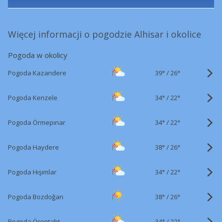
Więcej informacji o pogodzie Alhisar i okolice
Pogoda w okolicy
39°
/
Pogoda Kazandere
26°
34°
/
Pogoda Kenzele
22°
34°
/
Pogoda Örmepınar
22°
38°
/
Pogoda Haydere
26°
34°
/
Pogoda Hışımlar
22°
38°
/
Pogoda Bozdoğan
26°
34°
/
Pogoda Örentaht
22°