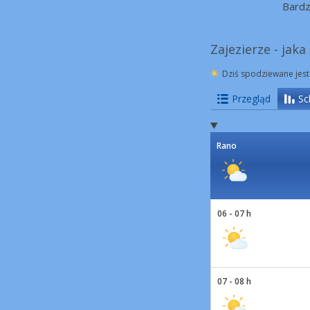
Bard
Zajezierze - jak
Dziś spodziewane jest
Przegląd
Sc
Rano
06 - 07 h
07 - 08 h