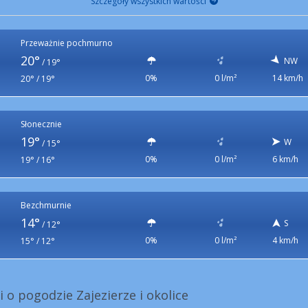
Szczegóły wszystkich wartości
Przeważnie pochmurno
20°
NW
/
19°
0%
0 l/m²
14 km/h
20° / 19°
Słonecznie
19°
W
/
15°
0%
0 l/m²
6 km/h
19° / 16°
Bezchmurnie
14°
S
/
12°
0%
0 l/m²
4 km/h
15° / 12°
i o pogodzie Zajezierze i okolice