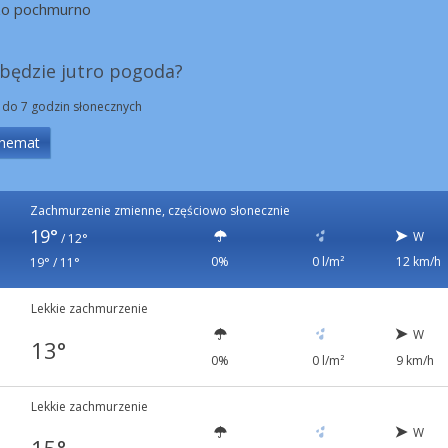
zo pochmurno
a będzie jutro pogoda?
 do 7 godzin słonecznych
hemat
Zachmurzenie zmienne, częściowo słonecznie
19°
W
/
12°
0%
0 l/m²
12 km/h
19° / 11°
Lekkie zachmurzenie
W
13°
0%
0 l/m²
9 km/h
Lekkie zachmurzenie
W