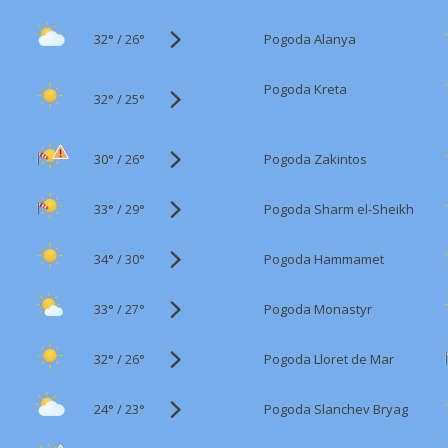
32°
/
Pogoda Alanya
26°
Pogoda Kreta
32°
/
25°
30°
/
Pogoda Zakintos
26°
33°
/
Pogoda Sharm el-Sheikh
29°
34°
/
Pogoda Hammamet
30°
33°
/
Pogoda Monastyr
27°
32°
/
Pogoda Lloret de Mar
26°
24°
/
Pogoda Slanchev Bryag
23°