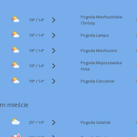
Pogoda Miechucińskie
19°
/
14°
Chrósty
19°
/
Pogoda Lampa
14°
19°
/
Pogoda Miechucino
14°
Pogoda Mojuszewska
19°
/
14°
Huta
19°
/
Pogoda Cieszenie
14°
m mieście
25°
/
Pogoda Gdańsk
19°