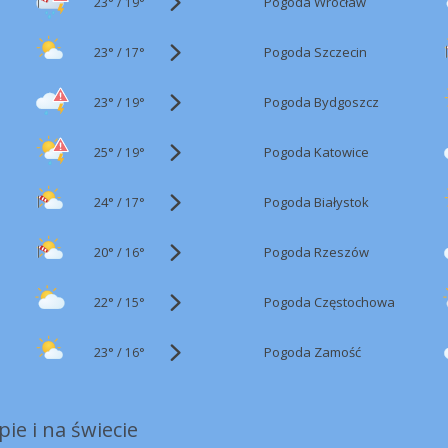
23°
/
Pogoda Wrocław
19°
23°
/
Pogoda Szczecin
17°
23°
/
Pogoda Bydgoszcz
19°
25°
/
Pogoda Katowice
19°
24°
/
Pogoda Białystok
17°
20°
/
Pogoda Rzeszów
16°
22°
/
Pogoda Częstochowa
15°
23°
/
Pogoda Zamość
16°
ie i na świecie