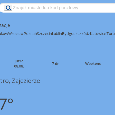
zacje
aków
Wrocław
Poznań
Szczecin
Lublin
Bydgoszcz
Łódź
Katowice
Toru
Jutro
7 dni
Weekend
08.08.
tro, Zajezierze
7°