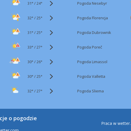
31°
/
Pogoda Nesebyr
24°
32°
/
Pogoda Florencja
25°
31°
/
Pogoda Dubrownik
25°
33°
/
Pogoda Poreč
27°
30°
/
Pogoda Limassol
26°
30°
/
Pogoda Valletta
25°
32°
/
Pogoda Sliema
27°
cje o pogodzie
Praca w wetter
etter.com