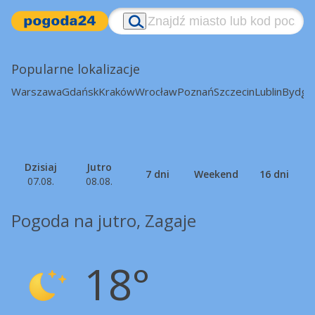
Popularne lokalizacje
Warszawa
Gdańsk
Kraków
Wrocław
Poznań
Szczecin
Lublin
Bydgo
Dzisiaj
Jutro
7 dni
Weekend
16 dni
07.08.
08.08.
Pogoda na jutro, Zagaje
18°