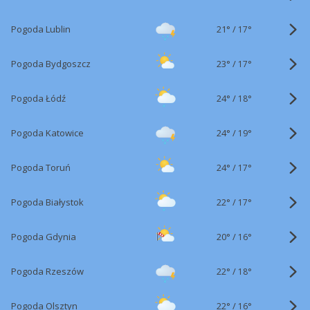
21°
/
Pogoda Lublin
17°
23°
/
Pogoda Bydgoszcz
17°
24°
/
Pogoda Łódź
18°
24°
/
Pogoda Katowice
19°
24°
/
Pogoda Toruń
17°
22°
/
Pogoda Białystok
17°
20°
/
Pogoda Gdynia
16°
22°
/
Pogoda Rzeszów
18°
22°
/
Pogoda Olsztyn
16°