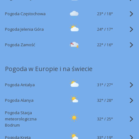
23°
/
Pogoda Częstochowa
18°
24°
/
Pogoda Jelenia Góra
17°
22°
/
Pogoda Zamość
16°
Pogoda w Europie i na świecie
31°
/
Pogoda Antalya
27°
32°
/
Pogoda Alanya
28°
Pogoda Stacja
32°
/
meteorologiczna
25°
Bodrum
33°
/
Pogoda Kreta
19°