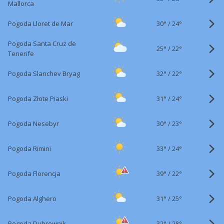
Mallorca
30°
/
Pogoda Lloret de Mar
24°
Pogoda Santa Cruz de
25°
/
22°
Tenerife
32°
/
Pogoda Slanchev Bryag
22°
31°
/
Pogoda Złote Piaski
24°
30°
/
Pogoda Nesebyr
23°
33°
/
Pogoda Rimini
24°
39°
/
Pogoda Florencja
22°
31°
/
Pogoda Alghero
25°
32°
/
Pogoda Dubrownik
28°