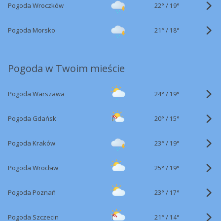
22°
/
Pogoda Wroczków
19°
21°
/
Pogoda Morsko
18°
Pogoda w Twoim mieście
24°
/
Pogoda Warszawa
19°
20°
/
Pogoda Gdańsk
15°
23°
/
Pogoda Kraków
19°
25°
/
Pogoda Wrocław
19°
23°
/
Pogoda Poznań
17°
21°
/
Pogoda Szczecin
14°