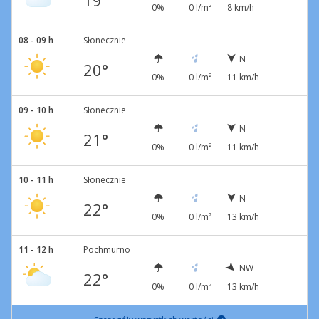
19°
0%
0 l/m²
8 km/h
08 - 09 h
Słonecznie
N
20°
0%
0 l/m²
11 km/h
09 - 10 h
Słonecznie
N
21°
0%
0 l/m²
11 km/h
10 - 11 h
Słonecznie
N
22°
0%
0 l/m²
13 km/h
11 - 12 h
Pochmurno
NW
22°
0%
0 l/m²
13 km/h