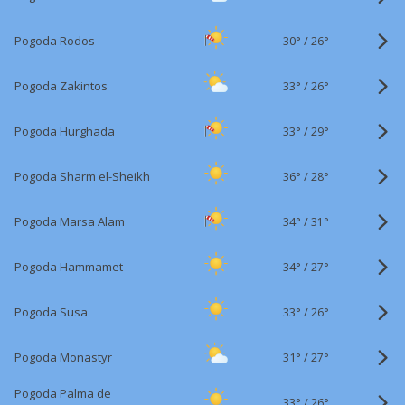
30°
/
Pogoda Rodos
26°
33°
/
Pogoda Zakintos
26°
33°
/
Pogoda Hurghada
29°
36°
/
Pogoda Sharm el-Sheikh
28°
34°
/
Pogoda Marsa Alam
31°
34°
/
Pogoda Hammamet
27°
33°
/
Pogoda Susa
26°
31°
/
Pogoda Monastyr
27°
Pogoda Palma de
33°
/
26°