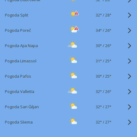
32°
/
Pogoda Split
28°
34°
/
Pogoda Poreč
26°
30°
/
Pogoda Ajia Napa
26°
31°
/
Pogoda Limassol
25°
30°
/
Pogoda Pafos
25°
32°
/
Pogoda Valletta
26°
32°
/
Pogoda San Ġiljan
27°
32°
/
Pogoda Sliema
27°