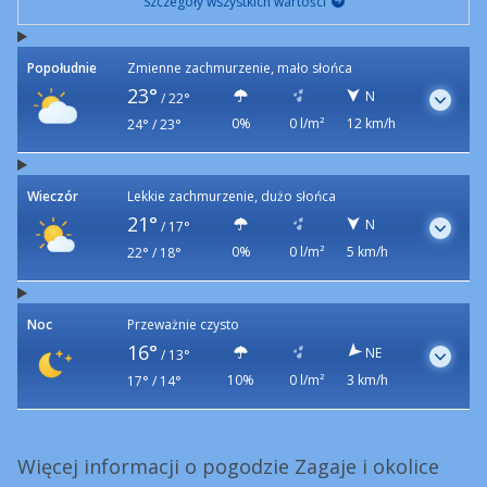
Szczegóły wszystkich wartości
Popołudnie
Zmienne zachmurzenie, mało słońca
23°
N
/
22°
0%
0 l/m²
12 km/h
24° / 23°
Wieczór
Lekkie zachmurzenie, dużo słońca
21°
N
/
17°
0%
0 l/m²
5 km/h
22° / 18°
Noc
Przeważnie czysto
16°
NE
/
13°
10%
0 l/m²
3 km/h
17° / 14°
Więcej informacji o pogodzie Zagaje i okolice