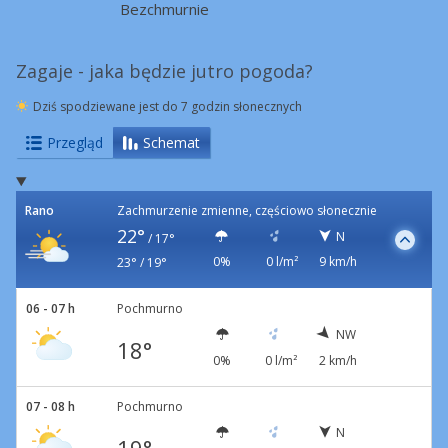
Bezchmurnie
Zagaje - jaka będzie jutro pogoda?
Dziś spodziewane jest do 7 godzin słonecznych
Przegląd
Schemat
Rano
Zachmurzenie zmienne, częściowo słonecznie
22°
N
/
17°
0%
0 l/m²
9 km/h
23° / 19°
06 - 07 h
Pochmurno
NW
18°
0%
0 l/m²
2 km/h
07 - 08 h
Pochmurno
N