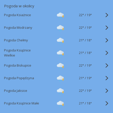
Pogoda w okolicy
22°
/
Pogoda Ksiażnice
19°
22°
/
Pogoda Modrzany
19°
21°
/
Pogoda Chełmy
18°
Pogoda Książnice
21°
/
18°
Wielkie
22°
/
Pogoda Biskupice
19°
21°
/
Pogoda Popędzyna
19°
22°
/
Pogoda Jaksice
19°
21°
/
Pogoda Książnice Małe
18°