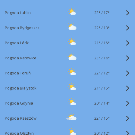
23°
/
Pogoda Lublin
17°
22°
/
Pogoda Bydgoszcz
13°
21°
/
Pogoda Łódź
15°
23°
/
Pogoda Katowice
16°
22°
/
Pogoda Toruń
12°
21°
/
Pogoda Białystok
15°
20°
/
Pogoda Gdynia
14°
22°
/
Pogoda Rzeszów
15°
20°
/
Pogoda Olsztyn
12°