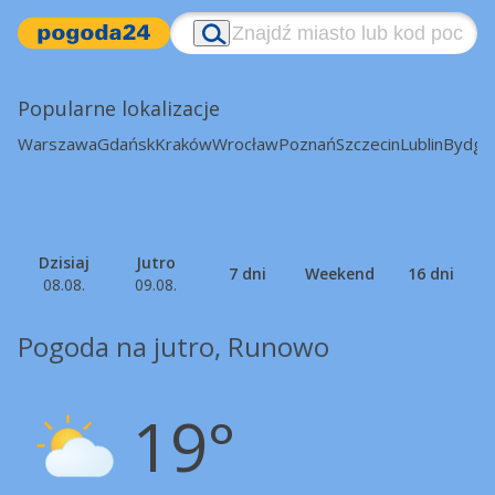
Popularne lokalizacje
Warszawa
Gdańsk
Kraków
Wrocław
Poznań
Szczecin
Lublin
Bydgo
Dzisiaj
Jutro
7 dni
Weekend
16 dni
08.08.
09.08.
Pogoda na jutro, Runowo
19°