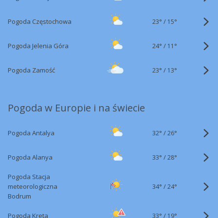
23°
/
Pogoda Częstochowa
15°
24°
/
Pogoda Jelenia Góra
11°
23°
/
Pogoda Zamość
13°
Pogoda w Europie i na świecie
32°
/
Pogoda Antalya
26°
33°
/
Pogoda Alanya
28°
Pogoda Stacja
34°
/
meteorologiczna
24°
Bodrum
33°
/
Pogoda Kreta
19°