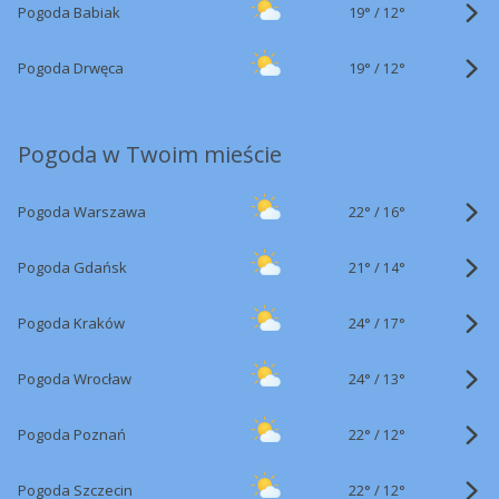
19°
/
Pogoda Babiak
12°
19°
/
Pogoda Drwęca
12°
Pogoda w Twoim mieście
22°
/
Pogoda Warszawa
16°
21°
/
Pogoda Gdańsk
14°
24°
/
Pogoda Kraków
17°
24°
/
Pogoda Wrocław
13°
22°
/
Pogoda Poznań
12°
22°
/
Pogoda Szczecin
12°