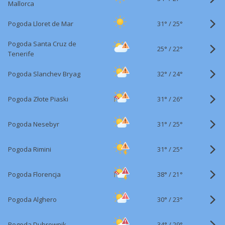
Mallorca
31°
/
Pogoda Lloret de Mar
25°
Pogoda Santa Cruz de
25°
/
22°
Tenerife
32°
/
Pogoda Slanchev Bryag
24°
31°
/
Pogoda Złote Piaski
26°
31°
/
Pogoda Nesebyr
25°
31°
/
Pogoda Rimini
25°
38°
/
Pogoda Florencja
21°
30°
/
Pogoda Alghero
23°
34°
/
Pogoda Dubrownik
29°