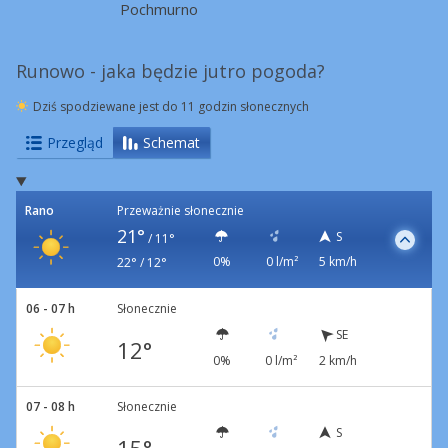
Pochmurno
Runowo - jaka będzie jutro pogoda?
Dziś spodziewane jest do 11 godzin słonecznych
Przegląd
Schemat
Rano
Przeważnie słonecznie
21°
S
/
11°
0%
0 l/m²
5 km/h
22° / 12°
06 - 07 h
Słonecznie
SE
12°
0%
0 l/m²
2 km/h
07 - 08 h
Słonecznie
S