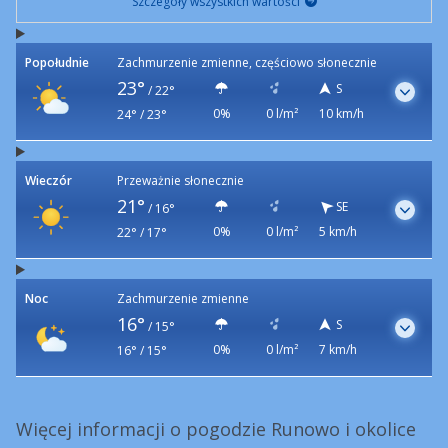
Szczegóły wszystkich wartości
Popołudnie
Zachmurzenie zmienne, częściowo słonecznie
23°
S
/
22°
0%
0 l/m²
10 km/h
24° / 23°
Wieczór
Przeważnie słonecznie
21°
SE
/
16°
0%
0 l/m²
5 km/h
22° / 17°
Noc
Zachmurzenie zmienne
16°
S
/
15°
0%
0 l/m²
7 km/h
16° / 15°
Więcej informacji o pogodzie Runowo i okolice