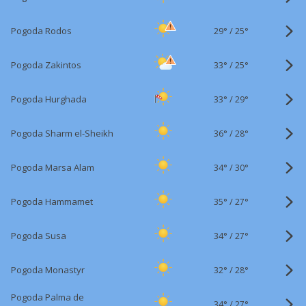
29°
/
Pogoda Rodos
25°
33°
/
Pogoda Zakintos
25°
33°
/
Pogoda Hurghada
29°
36°
/
Pogoda Sharm el-Sheikh
28°
34°
/
Pogoda Marsa Alam
30°
35°
/
Pogoda Hammamet
27°
34°
/
Pogoda Susa
27°
32°
/
Pogoda Monastyr
28°
Pogoda Palma de
34°
/
27°