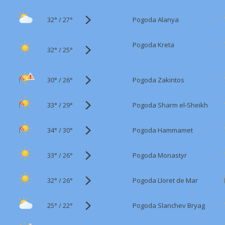
32°
/
Pogoda Alanya
27°
Pogoda Kreta
32°
/
25°
30°
/
Pogoda Zakintos
26°
33°
/
Pogoda Sharm el-Sheikh
29°
34°
/
Pogoda Hammamet
30°
33°
/
Pogoda Monastyr
26°
32°
/
Pogoda Lloret de Mar
26°
25°
/
Pogoda Slanchev Bryag
22°