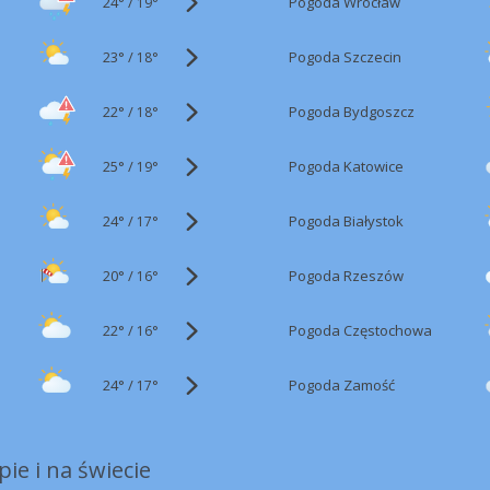
24°
/
Pogoda Wrocław
19°
23°
/
Pogoda Szczecin
18°
22°
/
Pogoda Bydgoszcz
18°
25°
/
Pogoda Katowice
19°
24°
/
Pogoda Białystok
17°
20°
/
Pogoda Rzeszów
16°
22°
/
Pogoda Częstochowa
16°
24°
/
Pogoda Zamość
17°
ie i na świecie