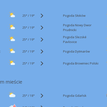
25°
/
Pogoda Słoków
19°
Pogoda Nowy Dwor
25°
/
19°
Prudnicki
Pogoda Slezské
25°
/
19°
Pavlovice
25°
/
c
Pogoda Dytmarów
19°
25°
/
Pogoda Browiniec Polski
19°
m mieście
25°
/
Pogoda Gdańsk
18°