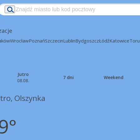
zacje
aków
Wrocław
Poznań
Szczecin
Lublin
Bydgoszcz
Łódź
Katowice
Toru
Jutro
7 dni
Weekend
08.08.
tro, Olszynka
9°