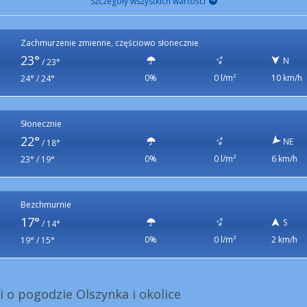
Szczegóły wszystkich wartości
Zachmurzenie zmienne, częściowo słonecznie
23°
N
/
23°
0%
0 l/m²
10 km/h
24° / 24°
Słonecznie
22°
NE
/
18°
0%
0 l/m²
6 km/h
23° / 19°
Bezchmurnie
17°
S
/
14°
0%
0 l/m²
2 km/h
19° / 15°
i o pogodzie Olszynka i okolice