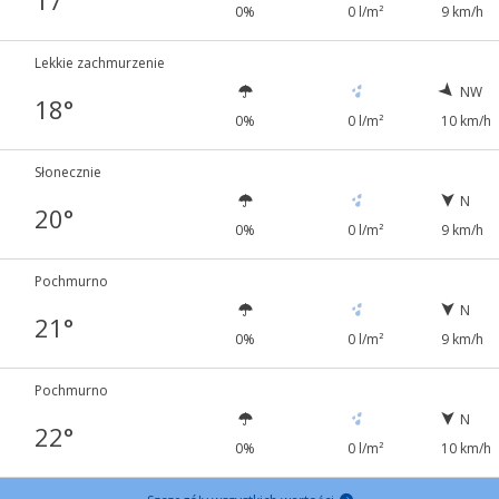
17°
0%
0 l/m²
9 km/h
Lekkie zachmurzenie
NW
18°
0%
0 l/m²
10 km/h
Słonecznie
N
20°
0%
0 l/m²
9 km/h
Pochmurno
N
21°
0%
0 l/m²
9 km/h
Pochmurno
N
22°
0%
0 l/m²
10 km/h