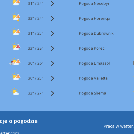
31°
/
Pogoda Nesebyr
24°
33°
/
Pogoda Florencja
24°
31°
/
Pogoda Dubrownik
25°
33°
/
Pogoda Poreč
28°
30°
/
Pogoda Limassol
26°
30°
/
Pogoda Valletta
25°
32°
/
Pogoda Sliema
27°
cje o pogodzie
Praca w wetter
etter.com