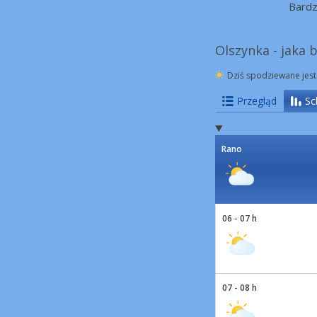
Bard
Olszynka - jaka 
Dziś spodziewane jest
Przegląd
Sc
Rano
06 - 07 h
07 - 08 h