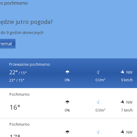
zo pochmurno
będzie jutro pogoda?
 do 9 godzin słonecznych
hemat
Przeważnie pochmurno
22°
NW
/
15°
0%
0 l/m²
9 km/h
23° / 15°
Pochmurno
NW
16°
0%
0 l/m²
7 km/h
Pochmurno
NW