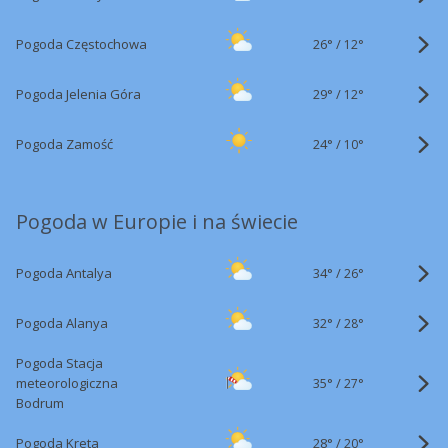
26°
/
Pogoda Częstochowa
12°
29°
/
Pogoda Jelenia Góra
12°
24°
/
Pogoda Zamość
10°
Pogoda w Europie i na świecie
34°
/
Pogoda Antalya
26°
32°
/
Pogoda Alanya
28°
Pogoda Stacja
35°
/
meteorologiczna
27°
Bodrum
28°
/
Pogoda Kreta
20°