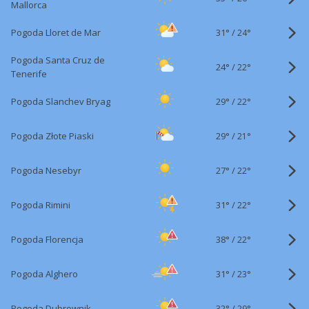
Mallorca
31°
/
Pogoda Lloret de Mar
24°
Pogoda Santa Cruz de
24°
/
22°
Tenerife
29°
/
Pogoda Slanchev Bryag
22°
29°
/
Pogoda Złote Piaski
21°
27°
/
Pogoda Nesebyr
22°
31°
/
Pogoda Rimini
22°
38°
/
Pogoda Florencja
22°
31°
/
Pogoda Alghero
23°
32°
/
Pogoda Dubrownik
29°