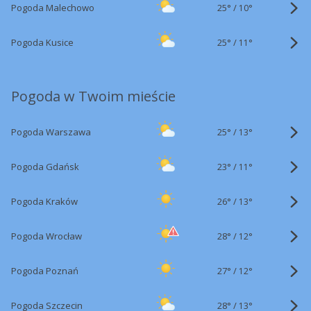
25°
/
Pogoda Malechowo
10°
25°
/
Pogoda Kusice
11°
Pogoda w Twoim mieście
25°
/
Pogoda Warszawa
13°
23°
/
Pogoda Gdańsk
11°
26°
/
Pogoda Kraków
13°
28°
/
Pogoda Wrocław
12°
27°
/
Pogoda Poznań
12°
28°
/
Pogoda Szczecin
13°