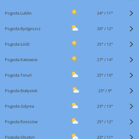
24°
/
Pogoda Lublin
11°
26°
/
Pogoda Bydgoszcz
12°
25°
/
Pogoda Łódź
12°
27°
/
Pogoda Katowice
14°
25°
/
Pogoda Toruń
10°
23°
/
Pogoda Białystok
9°
23°
/
Pogoda Gdynia
13°
25°
/
Pogoda Rzeszów
12°
23°
/
Pogoda Olsztyn
11°