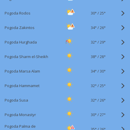
30°
/
Pogoda Rodos
25°
34°
/
Pogoda Zakintos
26°
32°
/
Pogoda Hurghada
29°
38°
/
Pogoda Sharm el-Sheikh
28°
34°
/
Pogoda Marsa Alam
30°
32°
/
Pogoda Hammamet
25°
32°
/
Pogoda Susa
26°
30°
/
Pogoda Monastyr
27°
Pogoda Palma de
35°
/
26°