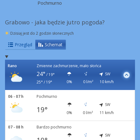
Pochmurno
Grabowo - jaka będzie jutro pogoda?
Dzisiaj jest do 2 godzin słonecznych
Przegląd
Schemat
Rano
Zmienne zachmurzenie, mało słońca
24°
SW
/
19°
0%
0 l/m²
10 km/h
25° / 19°
06 - 07 h
Pochmurno
SW
19°
0%
0 l/m²
11 km/h
07 - 08 h
Bardzo pochmurno
SW