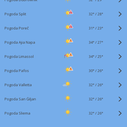
32°
/
Pogoda Split
28°
31°
/
Pogoda Poreč
23°
34°
/
Pogoda Ajia Napa
27°
34°
/
Pogoda Limassol
25°
30°
/
Pogoda Pafos
26°
32°
/
Pogoda Valletta
26°
32°
/
Pogoda San Ġiljan
26°
32°
/
Pogoda Sliema
26°