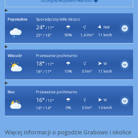
Szczegóły wszystkich wartości
Popołudnie
Sporadyczny lekki deszcz
24°
NW
/
17°
90%
1,4 l/m²
11 km/h
25° / 18°
Wieczór
Przeważnie pochmurno
18°
W
/
17°
10%
0 l/m²
11 km/h
18° / 17°
Noc
Przeważnie pochmurno
16°
W
/
15°
0%
0 l/m²
14 km/h
16° / 14°
Więcej informacji o pogodzie Grabowo i okolice