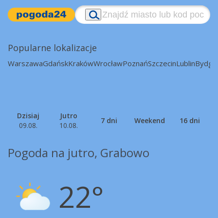
Popularne lokalizacje
Warszawa
Gdańsk
Kraków
Wrocław
Poznań
Szczecin
Lublin
Bydgo
Dzisiaj
Jutro
7 dni
Weekend
16 dni
09.08.
10.08.
Pogoda na jutro, Grabowo
22°