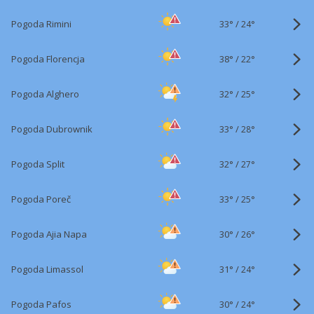
33°
/
Pogoda Rimini
24°
38°
/
Pogoda Florencja
22°
32°
/
Pogoda Alghero
25°
33°
/
Pogoda Dubrownik
28°
32°
/
Pogoda Split
27°
33°
/
Pogoda Poreč
25°
30°
/
Pogoda Ajia Napa
26°
31°
/
Pogoda Limassol
24°
30°
/
Pogoda Pafos
24°