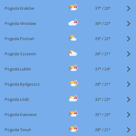
37°
/
Pogoda Kraków
20°
30°
/
Pogoda Wrocław
22°
29°
/
Pogoda Poznań
22°
26°
/
Pogoda Szczecin
21°
37°
/
Pogoda Lublin
24°
28°
/
Pogoda Bydgoszcz
21°
32°
/
Pogoda Łódź
23°
35°
/
Pogoda Katowice
23°
28°
/
Pogoda Toruń
21°