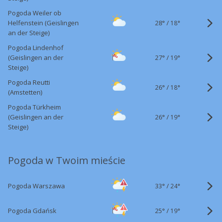
Pogoda Weiler ob
28°
/
Helfenstein (Geislingen
18°
an der Steige)
Pogoda Lindenhof
27°
/
(Geislingen an der
19°
Steige)
Pogoda Reutti
26°
/
18°
(Amstetten)
Pogoda Türkheim
26°
/
(Geislingen an der
19°
Steige)
Pogoda w Twoim mieście
33°
/
Pogoda Warszawa
24°
25°
/
Pogoda Gdańsk
19°