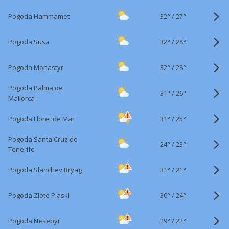
32°
/
Pogoda Hammamet
27°
32°
/
Pogoda Susa
28°
32°
/
Pogoda Monastyr
28°
Pogoda Palma de
31°
/
26°
Mallorca
31°
/
Pogoda Lloret de Mar
25°
Pogoda Santa Cruz de
24°
/
23°
Tenerife
31°
/
Pogoda Slanchev Bryag
21°
30°
/
Pogoda Złote Piaski
24°
29°
/
Pogoda Nesebyr
22°