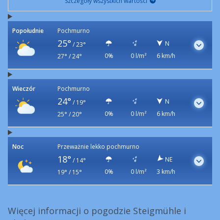
Szczegóły wszystkich wartości
Popołudnie
Pochmurno
25°
N
/
23°
0%
0 l/m²
6 km/h
27° / 24°
Wieczór
Pochmurno
24°
N
/
19°
0%
0 l/m²
6 km/h
25° / 20°
Noc
Przeważnie lekko pochmurno
18°
NE
/
14°
0%
0 l/m²
3 km/h
19° / 15°
Więcej informacji o pogodzie Steigmühle i