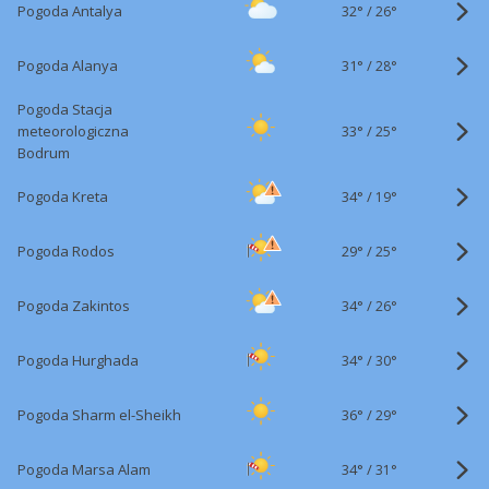
32°
/
Pogoda Antalya
26°
31°
/
Pogoda Alanya
28°
Pogoda Stacja
33°
/
meteorologiczna
25°
Bodrum
34°
/
Pogoda Kreta
19°
29°
/
Pogoda Rodos
25°
34°
/
Pogoda Zakintos
26°
34°
/
Pogoda Hurghada
30°
36°
/
Pogoda Sharm el-Sheikh
29°
34°
/
Pogoda Marsa Alam
31°