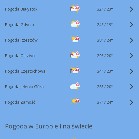
32°
/
Pogoda Białystok
23°
24°
/
Pogoda Gdynia
19°
38°
/
Pogoda Rzeszów
24°
29°
/
Pogoda Olsztyn
20°
34°
/
Pogoda Częstochowa
23°
28°
/
Pogoda Jelenia Góra
20°
37°
/
Pogoda Zamość
24°
Pogoda w Europie i na świecie