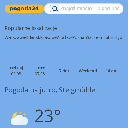
Popularne lokalizacje
Warszawa
Gdańsk
Kraków
Wrocław
Poznań
Szczecin
Lublin
Bydgo
Dzisiaj
Jutro
7 dni
Weekend
16 dni
06.08.
07.08.
Pogoda na jutro, Steigmühle
23°