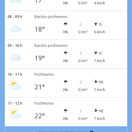
17°
0%
0 l/m²
4 km/h
08 - 09 h
Bardzo pochmurno
N
18°
0%
0 l/m²
6 km/h
09 - 10 h
Bardzo pochmurno
N
19°
0%
0 l/m²
7 km/h
10 - 11 h
Pochmurno
NE
21°
0%
0 l/m²
7 km/h
11 - 12 h
Pochmurno
NE
22°
0%
0 l/m²
7 km/h