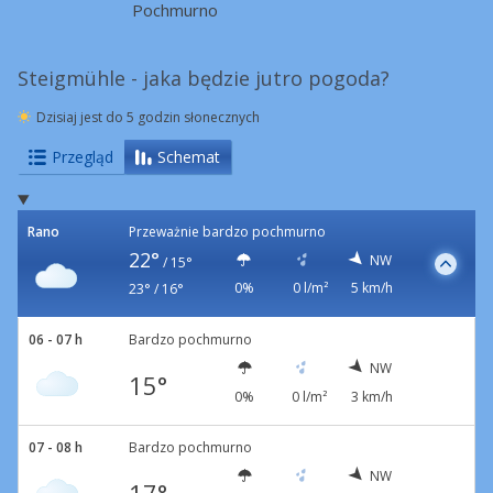
Pochmurno
Steigmühle - jaka będzie jutro pogoda?
Dzisiaj jest do 5 godzin słonecznych
Przegląd
Schemat
Rano
Przeważnie bardzo pochmurno
22°
NW
/
15°
0%
0 l/m²
5 km/h
23° / 16°
06 - 07 h
Bardzo pochmurno
NW
15°
0%
0 l/m²
3 km/h
07 - 08 h
Bardzo pochmurno
NW