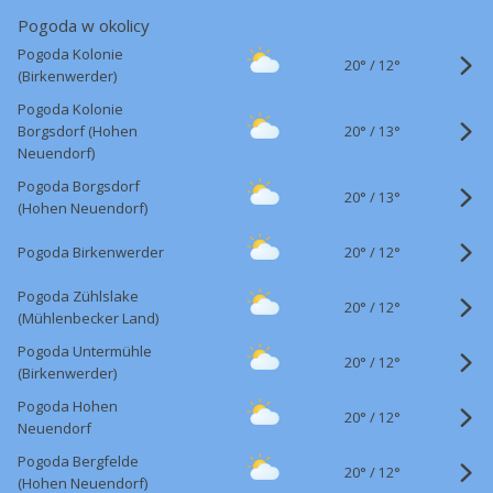
Pogoda w okolicy
Pogoda Kolonie
20°
/
12°
(Birkenwerder)
Pogoda Kolonie
20°
/
Borgsdorf (Hohen
13°
Neuendorf)
Pogoda Borgsdorf
20°
/
13°
(Hohen Neuendorf)
20°
/
Pogoda Birkenwerder
12°
Pogoda Zühlslake
20°
/
12°
(Mühlenbecker Land)
Pogoda Untermühle
20°
/
12°
(Birkenwerder)
Pogoda Hohen
20°
/
12°
Neuendorf
Pogoda Bergfelde
20°
/
12°
(Hohen Neuendorf)