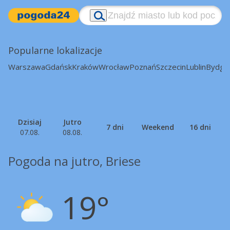
Popularne lokalizacje
Warszawa
Gdańsk
Kraków
Wrocław
Poznań
Szczecin
Lublin
Bydgo
Dzisiaj
Jutro
7 dni
Weekend
16 dni
07.08.
08.08.
Pogoda na jutro, Briese
19°