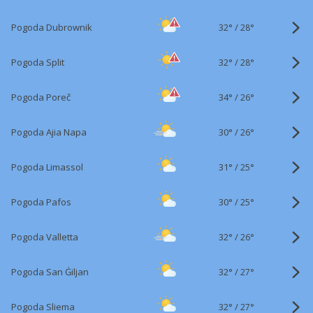
32°
/
Pogoda Dubrownik
28°
32°
/
Pogoda Split
28°
34°
/
Pogoda Poreč
26°
30°
/
Pogoda Ajia Napa
26°
31°
/
Pogoda Limassol
25°
30°
/
Pogoda Pafos
25°
32°
/
Pogoda Valletta
26°
32°
/
Pogoda San Ġiljan
27°
32°
/
Pogoda Sliema
27°