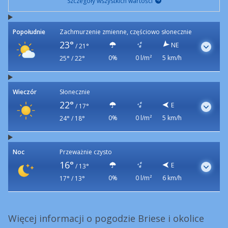
Szczegóły wszystkich wartości
Popołudnie
Zachmurzenie zmienne, częściowo słonecznie
23°
NE
/
21°
0%
0 l/m²
5 km/h
25° / 22°
Wieczór
Słonecznie
22°
E
/
17°
0%
0 l/m²
5 km/h
24° / 18°
Noc
Przeważnie czysto
16°
E
/
13°
0%
0 l/m²
6 km/h
17° / 13°
Więcej informacji o pogodzie Briese i okolice