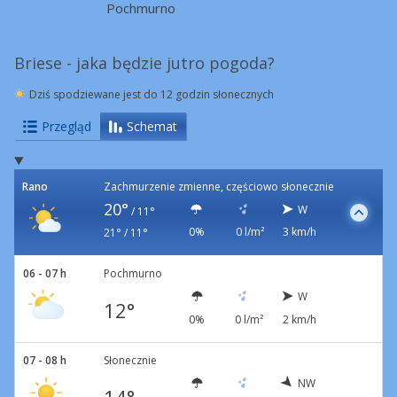
Pochmurno
Briese - jaka będzie jutro pogoda?
Dziś spodziewane jest do 12 godzin słonecznych
Przegląd
Schemat
Rano
Zachmurzenie zmienne, częściowo słonecznie
20°
W
/
11°
0%
0 l/m²
3 km/h
21° / 11°
06 - 07 h
Pochmurno
W
12°
0%
0 l/m²
2 km/h
07 - 08 h
Słonecznie
NW