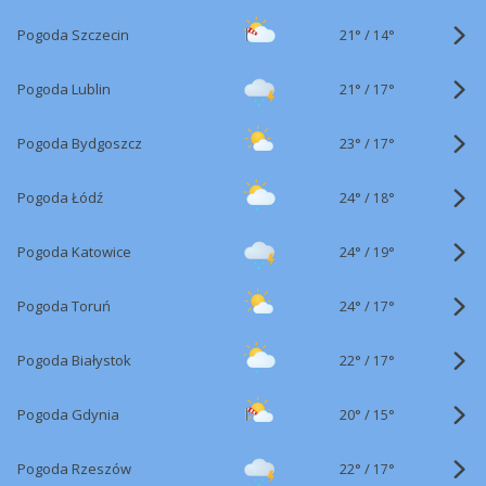
21°
/
Pogoda Szczecin
14°
21°
/
Pogoda Lublin
17°
23°
/
Pogoda Bydgoszcz
17°
24°
/
Pogoda Łódź
18°
24°
/
Pogoda Katowice
19°
24°
/
Pogoda Toruń
17°
22°
/
Pogoda Białystok
17°
20°
/
Pogoda Gdynia
15°
22°
/
Pogoda Rzeszów
17°