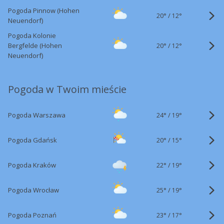
Pogoda Pinnow (Hohen
20°
/
12°
Neuendorf)
Pogoda Kolonie
20°
/
Bergfelde (Hohen
12°
Neuendorf)
Pogoda w Twoim mieście
24°
/
Pogoda Warszawa
19°
20°
/
Pogoda Gdańsk
15°
22°
/
Pogoda Kraków
19°
25°
/
Pogoda Wrocław
19°
23°
/
Pogoda Poznań
17°