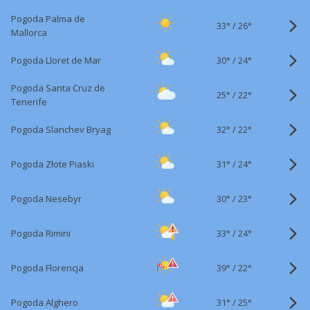
Pogoda Palma de
33°
/
26°
Mallorca
30°
/
Pogoda Lloret de Mar
24°
Pogoda Santa Cruz de
25°
/
22°
Tenerife
32°
/
Pogoda Slanchev Bryag
22°
31°
/
Pogoda Złote Piaski
24°
30°
/
Pogoda Nesebyr
23°
33°
/
Pogoda Rimini
24°
39°
/
Pogoda Florencja
22°
31°
/
Pogoda Alghero
25°