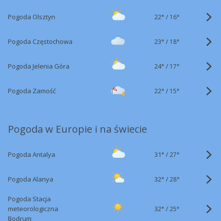
22°
/
Pogoda Olsztyn
16°
23°
/
Pogoda Częstochowa
18°
24°
/
Pogoda Jelenia Góra
17°
22°
/
Pogoda Zamość
15°
Pogoda w Europie i na świecie
31°
/
Pogoda Antalya
27°
32°
/
Pogoda Alanya
28°
Pogoda Stacja
32°
/
meteorologiczna
25°
Bodrum