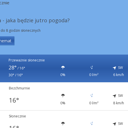
cznie
a - jaka będzie jutro pogoda?
 do 8 godzin słonecznych
hemat
Przeważnie słonecznie
28°
SW
/
16°
0%
0 l/m²
6 km/h
30° / 16°
Bezchmurnie
SW
16°
0%
0 l/m²
8 km/h
Słonecznie
SW