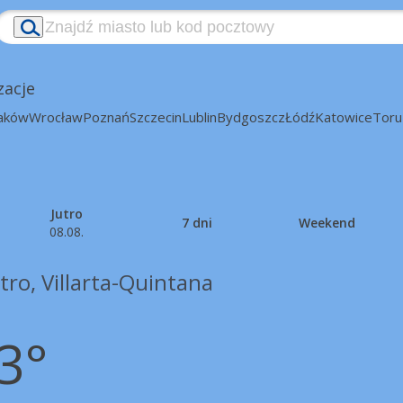
zacje
aków
Wrocław
Poznań
Szczecin
Lublin
Bydgoszcz
Łódź
Katowice
Toru
Jutro
7 dni
Weekend
08.08.
tro, Villarta-Quintana
3°