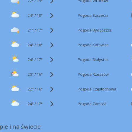
22°
/
Pogoda Wrocław
19°
24°
/
Pogoda Szczecin
18°
21°
/
Pogoda Bydgoszcz
17°
24°
/
Pogoda Katowice
18°
24°
/
Pogoda Białystok
17°
20°
/
Pogoda Rzeszów
16°
22°
/
Pogoda Częstochowa
16°
24°
/
Pogoda Zamość
17°
ie i na świecie