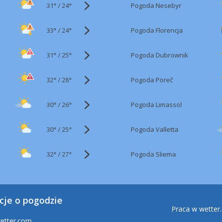
31°
/
Pogoda Nesebyr
24°
33°
/
Pogoda Florencja
24°
31°
/
Pogoda Dubrownik
25°
32°
/
Pogoda Poreč
28°
30°
/
Pogoda Limassol
26°
30°
/
Pogoda Valletta
25°
32°
/
Pogoda Sliema
27°
cje o pogodzie
Praca w wetter
etter.com