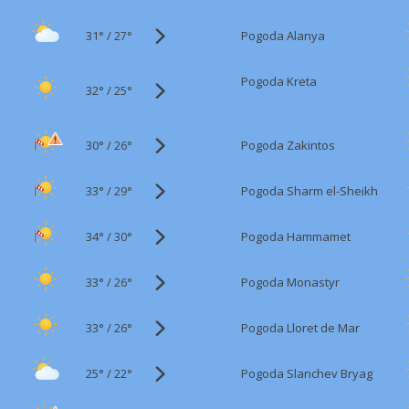
31°
/
Pogoda Alanya
27°
Pogoda Kreta
32°
/
25°
30°
/
Pogoda Zakintos
26°
33°
/
Pogoda Sharm el-Sheikh
29°
34°
/
Pogoda Hammamet
30°
33°
/
Pogoda Monastyr
26°
33°
/
Pogoda Lloret de Mar
26°
25°
/
Pogoda Slanchev Bryag
22°