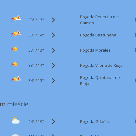
Pogoda Redecilla del
33°
/
13°
Camino
33°
/
Pogoda Bascuñana
14°
33°
/
Pogoda Morales
13°
33°
/
Pogoda Viloria de Rioja
14°
Pogoda Quintanar de
34°
/
13°
Rioja
m mieście
24°
/
Pogoda Gdańsk
19°