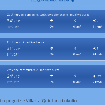
Szczegóły wszystkich wartości
Zachmurzenie zmienne, częściowo słonecznie i możliwe burze
34°
E
/
31°
0%
0 l/m²
11 km/h
37° / 34°
Pochmurno i możliwe burze
31°
E
/
25°
0%
0 l/m²
9 km/h
34° / 27°
Zmienne zachmurzenie i możliwe burze
24°
SW
/
19°
0%
0 l/m²
7 km/h
26° / 20°
i o pogodzie Villarta-Quintana i okolice