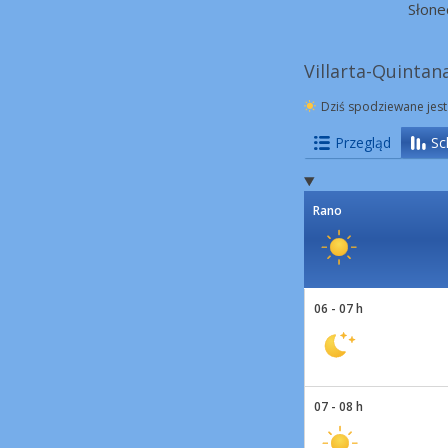
Słone
Villarta-Quintan
Dziś spodziewane jest
Przegląd
Sc
Rano
06 - 07 h
07 - 08 h