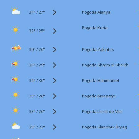
31°
/
Pogoda Alanya
27°
Pogoda Kreta
32°
/
25°
30°
/
Pogoda Zakintos
26°
33°
/
Pogoda Sharm el-Sheikh
29°
34°
/
Pogoda Hammamet
30°
33°
/
Pogoda Monastyr
26°
33°
/
Pogoda Lloret de Mar
26°
25°
/
Pogoda Slanchev Bryag
22°