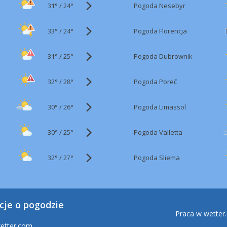
31°
/
Pogoda Nesebyr
24°
33°
/
Pogoda Florencja
24°
31°
/
Pogoda Dubrownik
25°
32°
/
Pogoda Poreč
28°
30°
/
Pogoda Limassol
26°
30°
/
Pogoda Valletta
25°
32°
/
Pogoda Sliema
27°
cje o pogodzie
Praca w wetter
etter.com