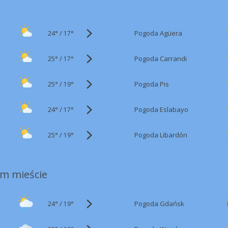
24°
/
Pogoda Agüera
17°
25°
/
Pogoda Carrandi
17°
25°
/
Pogoda Pis
19°
24°
/
Pogoda Eslabayo
17°
25°
/
Pogoda Libardón
19°
m mieście
24°
/
Pogoda Gdańsk
19°