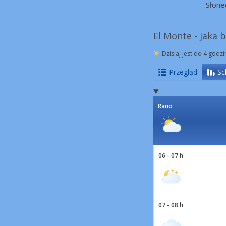
Słone
El Monte - jaka 
Dzisiaj jest do 4 godz
Przegląd
Sc
Rano
06 - 07 h
07 - 08 h