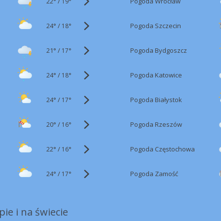
22°
/
Pogoda Wrocław
19°
24°
/
Pogoda Szczecin
18°
21°
/
Pogoda Bydgoszcz
17°
24°
/
Pogoda Katowice
18°
24°
/
Pogoda Białystok
17°
20°
/
Pogoda Rzeszów
16°
22°
/
Pogoda Częstochowa
16°
24°
/
Pogoda Zamość
17°
ie i na świecie