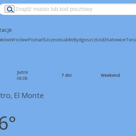
zacje
aków
Wrocław
Poznań
Szczecin
Lublin
Bydgoszcz
Łódź
Katowice
Toru
Jutro
7 dni
Weekend
08.08.
tro, El Monte
6°