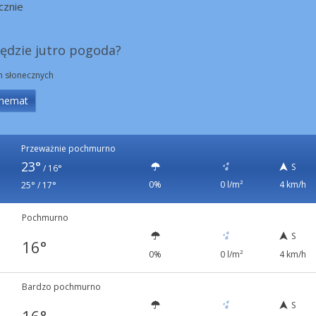
cznie
będzie jutro pogoda?
in słonecznych
hemat
Przeważnie pochmurno
23°
S
/
16°
0%
0 l/m²
4 km/h
25° / 17°
Pochmurno
S
16°
0%
0 l/m²
4 km/h
Bardzo pochmurno
S