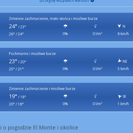
Szczegóły wszystkich wartości
Zmienne zachmurzenie, mało słońca i możliwe burze
24°
N
/
23°
0%
0 l/m²
8 km/h
26° / 24°
Pochmurno i możliwe burze
23°
NE
/
20°
0%
0 l/m²
5 km/h
25° / 21°
Zmienne zachmurzenie i możliwe burze
19°
SE
/
18°
0%
0 l/m²
1 km/h
20° / 18°
i o pogodzie El Monte i okolice