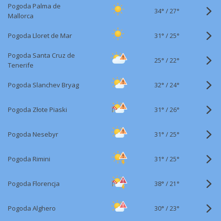
Pogoda Palma de
34°
/
27°
Mallorca
31°
/
Pogoda Lloret de Mar
25°
Pogoda Santa Cruz de
25°
/
22°
Tenerife
32°
/
Pogoda Slanchev Bryag
24°
31°
/
Pogoda Złote Piaski
26°
31°
/
Pogoda Nesebyr
25°
31°
/
Pogoda Rimini
25°
38°
/
Pogoda Florencja
21°
30°
/
Pogoda Alghero
23°