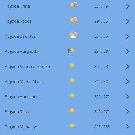
33°
/
Pogoda Kreta
19°
29°
/
Pogoda Rodos
25°
33°
/
Pogoda Zakintos
25°
33°
/
Pogoda Hurghada
29°
36°
/
Pogoda Sharm el-Sheikh
28°
34°
/
Pogoda Marsa Alam
30°
35°
/
Pogoda Hammamet
27°
34°
/
Pogoda Susa
27°
32°
/
Pogoda Monastyr
28°