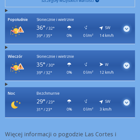
Szczegóły wszystkich wartości
Popołudnie
Słonecznie i wietrznie
36°
SW
/
32°
0%
0 l/m²
14 km/h
39° / 35°
Wieczór
Słonecznie i wietrznie
35°
W
/
30°
0%
0 l/m²
12 km/h
39° / 32°
Noc
Bezchmurnie
29°
SW
/
23°
0%
0 l/m²
3 km/h
31° / 23°
Więcej informacji o pogodzie Las Cortes i