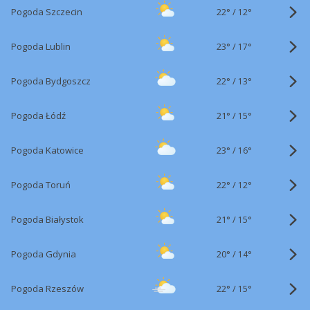
22°
/
Pogoda Szczecin
12°
23°
/
Pogoda Lublin
17°
22°
/
Pogoda Bydgoszcz
13°
21°
/
Pogoda Łódź
15°
23°
/
Pogoda Katowice
16°
22°
/
Pogoda Toruń
12°
21°
/
Pogoda Białystok
15°
20°
/
Pogoda Gdynia
14°
22°
/
Pogoda Rzeszów
15°