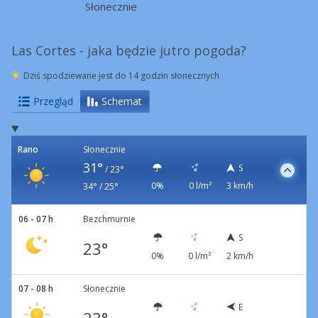
Słonecznie
Las Cortes - jaka będzie jutro pogoda?
Dziś spodziewane jest do 14 godzin słonecznych
Przegląd
Schemat
Rano
Słonecznie
31°
S
/
23°
0%
0 l/m²
3 km/h
34° / 25°
06 - 07 h
Bezchmurnie
S
23°
0%
0 l/m²
2 km/h
07 - 08 h
Słonecznie
E