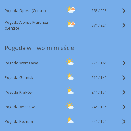
38°
/
Pogoda Opera (Centro)
23°
Pogoda Alonso Martínez
37°
/
22°
(Centro)
Pogoda w Twoim mieście
22°
/
Pogoda Warszawa
16°
21°
/
Pogoda Gdańsk
14°
24°
/
Pogoda Kraków
17°
24°
/
Pogoda Wrocław
13°
22°
/
Pogoda Poznań
12°