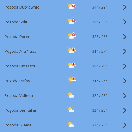
34°
/
Pogoda Dubrownik
29°
35°
/
Pogoda Split
30°
32°
/
Pogoda Poreč
26°
31°
/
Pogoda Ajia Napa
27°
35°
/
Pogoda Limassol
25°
31°
/
Pogoda Pafos
26°
32°
/
Pogoda Valletta
28°
32°
/
Pogoda San Ġiljan
28°
32°
/
Pogoda Sliema
28°