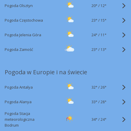
20°
/
Pogoda Olsztyn
12°
23°
/
Pogoda Częstochowa
15°
24°
/
Pogoda Jelenia Góra
11°
23°
/
Pogoda Zamość
13°
Pogoda w Europie i na świecie
32°
/
Pogoda Antalya
26°
33°
/
Pogoda Alanya
28°
Pogoda Stacja
34°
/
meteorologiczna
24°
Bodrum