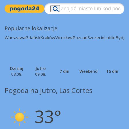
Popularne lokalizacje
Warszawa
Gdańsk
Kraków
Wrocław
Poznań
Szczecin
Lublin
Bydgo
Dzisiaj
Jutro
7 dni
Weekend
16 dni
08.08.
09.08.
Pogoda na jutro, Las Cortes
33°