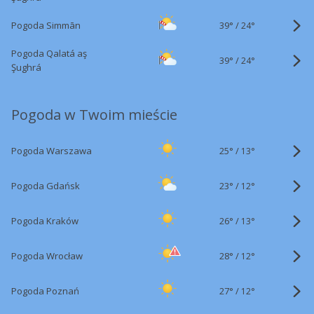
39°
/
Pogoda Simmān
24°
Pogoda Qalatá aş
39°
/
24°
Şughrá
Pogoda w Twoim mieście
25°
/
Pogoda Warszawa
13°
23°
/
Pogoda Gdańsk
12°
26°
/
Pogoda Kraków
13°
28°
/
Pogoda Wrocław
12°
27°
/
Pogoda Poznań
12°