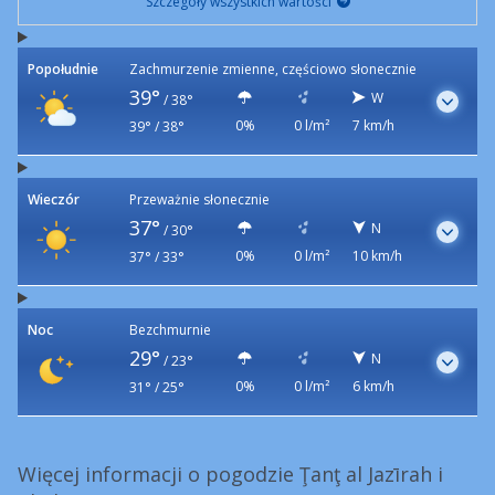
Szczegóły wszystkich wartości
Popołudnie
Zachmurzenie zmienne, częściowo słonecznie
39°
W
/
38°
0%
0 l/m²
7 km/h
39° / 38°
Wieczór
Przeważnie słonecznie
37°
N
/
30°
0%
0 l/m²
10 km/h
37° / 33°
Noc
Bezchmurnie
29°
N
/
23°
0%
0 l/m²
6 km/h
31° / 25°
Więcej informacji o pogodzie Ţanţ al Jazīrah i