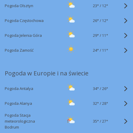
23°
/
Pogoda Olsztyn
12°
26°
/
Pogoda Częstochowa
12°
29°
/
Pogoda Jelenia Góra
11°
24°
/
Pogoda Zamość
11°
Pogoda w Europie i na świecie
34°
/
Pogoda Antalya
26°
32°
/
Pogoda Alanya
28°
Pogoda Stacja
35°
/
meteorologiczna
27°
Bodrum