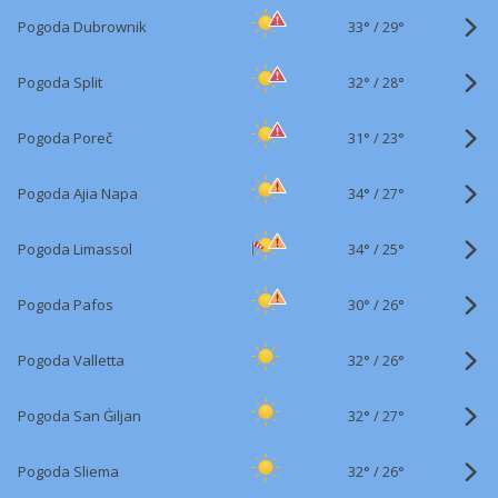
33°
/
Pogoda Dubrownik
29°
32°
/
Pogoda Split
28°
31°
/
Pogoda Poreč
23°
34°
/
Pogoda Ajia Napa
27°
34°
/
Pogoda Limassol
25°
30°
/
Pogoda Pafos
26°
32°
/
Pogoda Valletta
26°
32°
/
Pogoda San Ġiljan
27°
32°
/
Pogoda Sliema
26°