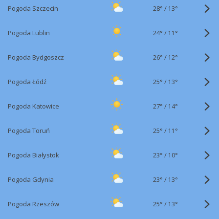
28°
/
Pogoda Szczecin
13°
24°
/
Pogoda Lublin
11°
26°
/
Pogoda Bydgoszcz
12°
25°
/
Pogoda Łódź
13°
27°
/
Pogoda Katowice
14°
25°
/
Pogoda Toruń
11°
23°
/
Pogoda Białystok
10°
23°
/
Pogoda Gdynia
13°
25°
/
Pogoda Rzeszów
13°