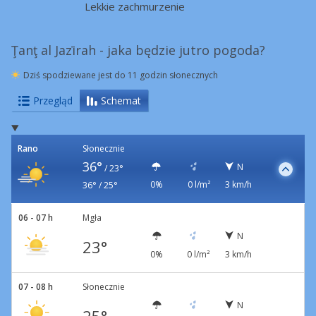
Lekkie zachmurzenie
Ţanţ al Jazīrah - jaka będzie jutro pogoda?
Dziś spodziewane jest do 11 godzin słonecznych
Przegląd
Schemat
Rano
Słonecznie
36°
N
/
23°
0%
0 l/m²
3 km/h
36° / 25°
06 - 07 h
Mgła
N
23°
0%
0 l/m²
3 km/h
07 - 08 h
Słonecznie
N