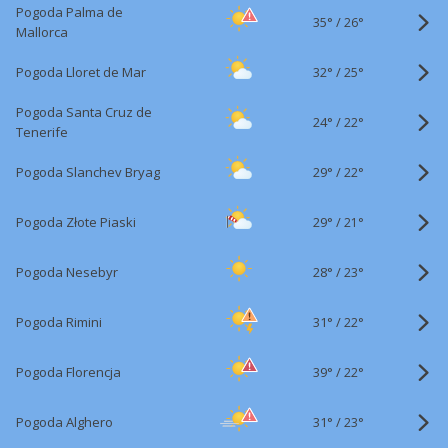
Pogoda Palma de
35°
/
26°
Mallorca
32°
/
Pogoda Lloret de Mar
25°
Pogoda Santa Cruz de
24°
/
22°
Tenerife
29°
/
Pogoda Slanchev Bryag
22°
29°
/
Pogoda Złote Piaski
21°
28°
/
Pogoda Nesebyr
23°
31°
/
Pogoda Rimini
22°
39°
/
Pogoda Florencja
22°
31°
/
Pogoda Alghero
23°