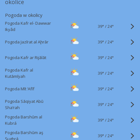
okolice
Pogoda w okolicy
Pogoda Kafr el- Dawwar
39°
/
24°
Ikyâd
39°
/
Pogoda Jazīrat al Aḩrār
24°
39°
/
Pogoda Kafr ar Rijālāt
24°
Pogoda Kafr al
39°
/
24°
Kutāmīyah
39°
/
Pogoda Mīt ‘Afīf
24°
Pogoda Sāqiyat Abū
39°
/
24°
Sha‘rah
Pogoda Barshūm al
39°
/
24°
Kubrá
Pogoda Barshūm aş
39°
/
24°
Şughrá