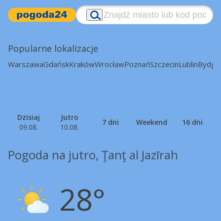
Popularne lokalizacje
Warszawa
Gdańsk
Kraków
Wrocław
Poznań
Szczecin
Lublin
Bydgo
Dzisiaj
Jutro
7 dni
Weekend
16 dni
09.08.
10.08.
Pogoda na jutro, Ţanţ al Jazīrah
28°