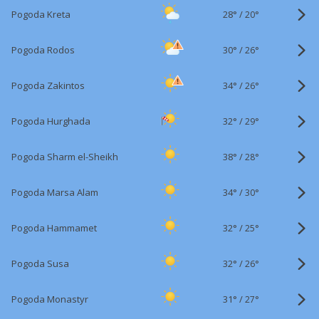
28°
/
Pogoda Kreta
20°
30°
/
Pogoda Rodos
26°
34°
/
Pogoda Zakintos
26°
32°
/
Pogoda Hurghada
29°
38°
/
Pogoda Sharm el-Sheikh
28°
34°
/
Pogoda Marsa Alam
30°
32°
/
Pogoda Hammamet
25°
32°
/
Pogoda Susa
26°
31°
/
Pogoda Monastyr
27°