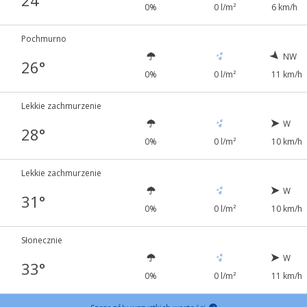
24°
0%
0 l/m²
6 km/h
Pochmurno
NW
26°
0%
0 l/m²
11 km/h
Lekkie zachmurzenie
W
28°
0%
0 l/m²
10 km/h
Lekkie zachmurzenie
W
31°
0%
0 l/m²
10 km/h
Słonecznie
W
33°
0%
0 l/m²
11 km/h