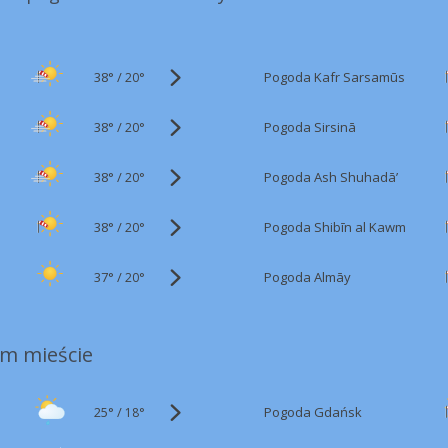
38°
/
Pogoda Kafr Sarsamūs
20°
38°
/
Pogoda Sirsinā
20°
38°
/
Pogoda Ash Shuhadā’
20°
38°
/
Pogoda Shibīn al Kawm
20°
37°
/
Pogoda Almāy
20°
m mieście
25°
/
Pogoda Gdańsk
18°