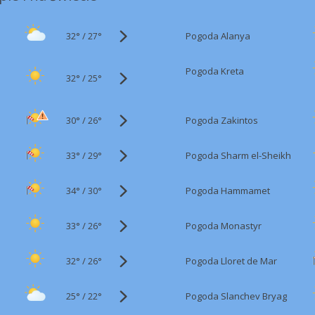
32°
/
Pogoda Alanya
27°
Pogoda Kreta
32°
/
25°
30°
/
Pogoda Zakintos
26°
33°
/
Pogoda Sharm el-Sheikh
29°
34°
/
Pogoda Hammamet
30°
33°
/
Pogoda Monastyr
26°
32°
/
Pogoda Lloret de Mar
26°
25°
/
Pogoda Slanchev Bryag
22°