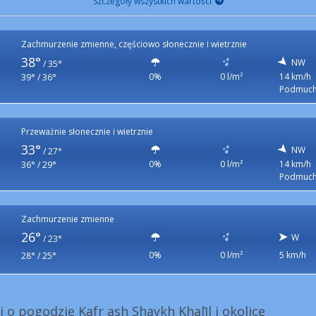
Szczegóły wszystkich wartości
Zachmurzenie zmienne, częściowo słonecznie i wietrznie
38°
NW
/
35°
0%
0 l/m²
14 km/h
39° / 36°
Podmuch
Przeważnie słonecznie i wietrznie
33°
NW
/
27°
0%
0 l/m²
14 km/h
36° / 29°
Podmuch
Zachmurzenie zmienne
26°
W
/
23°
0%
0 l/m²
5 km/h
28° / 25°
i o pogodzie Kafr ash Shaykh Khalīl i okolice