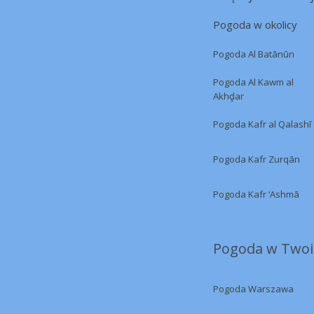
Pogoda w okolicy
Pogoda Al Batānūn
Pogoda Al Kawm al
Akhḑar
Pogoda Kafr al Qalashī
Pogoda Kafr Zurqān
Pogoda Kafr ‘Ashmā
Pogoda w Twoi
Pogoda Warszawa