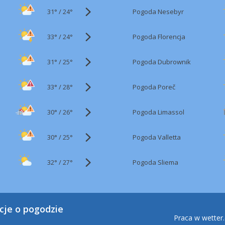
31°
/
Pogoda Nesebyr
24°
33°
/
Pogoda Florencja
24°
31°
/
Pogoda Dubrownik
25°
33°
/
Pogoda Poreč
28°
30°
/
Pogoda Limassol
26°
30°
/
Pogoda Valletta
25°
32°
/
Pogoda Sliema
27°
cje o pogodzie
Praca w wetter