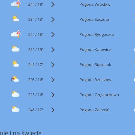
24°
/
Pogoda Wrocław
19°
23°
/
Pogoda Szczecin
18°
22°
/
Pogoda Bydgoszcz
18°
25°
/
Pogoda Katowice
19°
24°
/
Pogoda Białystok
17°
20°
/
Pogoda Rzeszów
16°
22°
/
Pogoda Częstochowa
16°
24°
/
Pogoda Zamość
17°
ie i na świecie