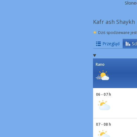
Słone
Kafr ash Shaykh 
Dziś spodziewane jest
Przegląd
Sc
Rano
06 - 07 h
07 - 08 h