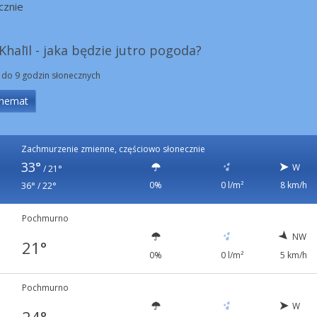
cznie
Khalīl - jaka będzie jutro pogoda?
 do 9 godzin słonecznych
hemat
Zachmurzenie zmienne, częściowo słonecznie
33°
W
/
21°
0%
0 l/m²
8 km/h
36° / 22°
Pochmurno
NW
21°
0%
0 l/m²
5 km/h
Pochmurno
W