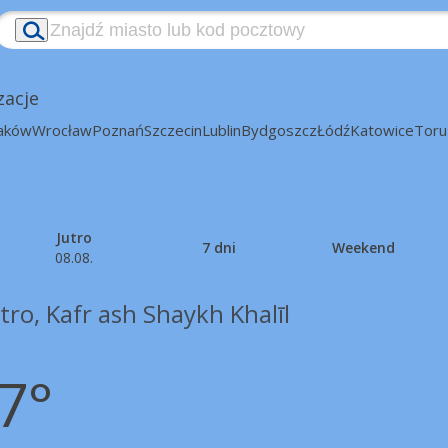
zacje
aków
Wrocław
Poznań
Szczecin
Lublin
Bydgoszcz
Łódź
Katowice
Toru
Jutro
7 dni
Weekend
08.08.
tro, Kafr ash Shaykh Khalīl
7°