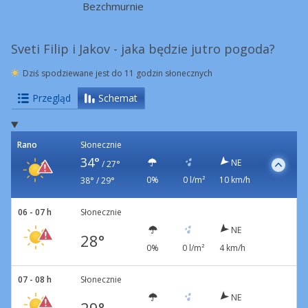
Bezchmurnie
Sveti Filip i Jakov - jaka będzie jutro pogoda?
Dziś spodziewane jest do 11 godzin słonecznych
Przegląd
Schemat
Rano
Słonecznie
34°
NE
/
27°
0%
0 l/m²
10 km/h
38° / 29°
06 - 07 h
Słonecznie
NE
28°
0%
0 l/m²
4 km/h
07 - 08 h
Słonecznie
NE