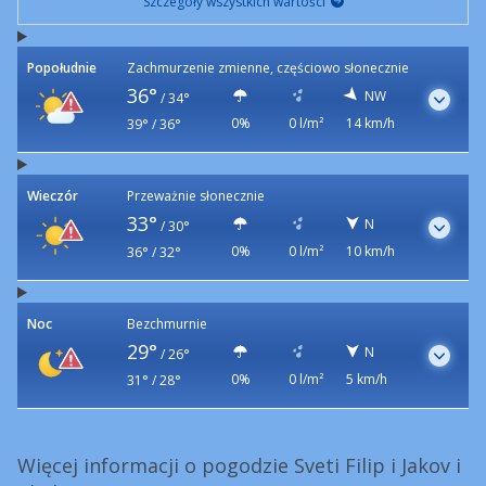
Szczegóły wszystkich wartości
Popołudnie
Zachmurzenie zmienne, częściowo słonecznie
36°
NW
/
34°
0%
0 l/m²
14 km/h
39° / 36°
Wieczór
Przeważnie słonecznie
33°
N
/
30°
0%
0 l/m²
10 km/h
36° / 32°
Noc
Bezchmurnie
29°
N
/
26°
0%
0 l/m²
5 km/h
31° / 28°
Więcej informacji o pogodzie Sveti Filip i Jakov i