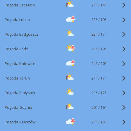
21°
/
Pogoda Szczecin
14°
23°
/
Pogoda Lublin
19°
23°
/
Pogoda Bydgoszcz
17°
25°
/
Pogoda Łódź
19°
24°
/
Pogoda Katowice
20°
24°
/
Pogoda Toruń
17°
23°
/
Pogoda Białystok
17°
20°
/
Pogoda Gdynia
16°
21°
/
Pogoda Rzeszów
18°