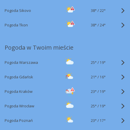
38°
/
Pogoda Sikovo
22°
38°
/
Pogoda Tkon
24°
Pogoda w Twoim mieście
25°
/
Pogoda Warszawa
19°
21°
/
Pogoda Gdańsk
16°
23°
/
Pogoda Kraków
19°
25°
/
Pogoda Wrocław
19°
23°
/
Pogoda Poznań
17°