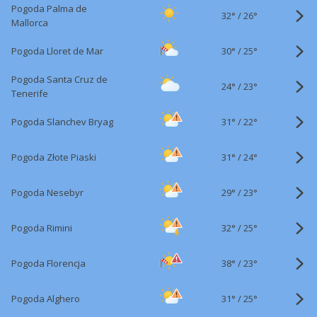
Pogoda Palma de
32°
/
26°
Mallorca
30°
/
Pogoda Lloret de Mar
25°
Pogoda Santa Cruz de
24°
/
23°
Tenerife
31°
/
Pogoda Slanchev Bryag
22°
31°
/
Pogoda Złote Piaski
24°
29°
/
Pogoda Nesebyr
23°
32°
/
Pogoda Rimini
25°
38°
/
Pogoda Florencja
23°
31°
/
Pogoda Alghero
25°