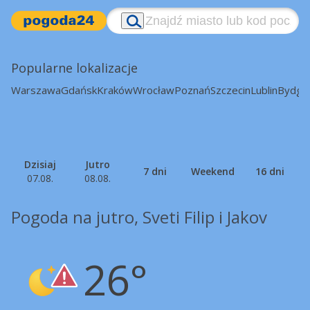
Popularne lokalizacje
Warszawa
Gdańsk
Kraków
Wrocław
Poznań
Szczecin
Lublin
Bydgo
Dzisiaj
Jutro
7 dni
Weekend
16 dni
07.08.
08.08.
Pogoda na jutro, Sveti Filip i Jakov
26°