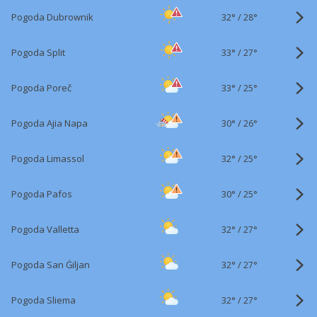
32°
/
Pogoda Dubrownik
28°
33°
/
Pogoda Split
27°
33°
/
Pogoda Poreč
25°
30°
/
Pogoda Ajia Napa
26°
32°
/
Pogoda Limassol
25°
30°
/
Pogoda Pafos
25°
32°
/
Pogoda Valletta
27°
32°
/
Pogoda San Ġiljan
27°
32°
/
Pogoda Sliema
27°