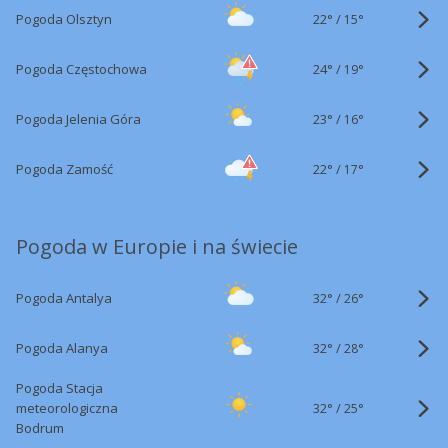
22°
/
Pogoda Olsztyn
15°
24°
/
Pogoda Częstochowa
19°
23°
/
Pogoda Jelenia Góra
16°
22°
/
Pogoda Zamość
17°
Pogoda w Europie i na świecie
32°
/
Pogoda Antalya
26°
32°
/
Pogoda Alanya
28°
Pogoda Stacja
32°
/
meteorologiczna
25°
Bodrum