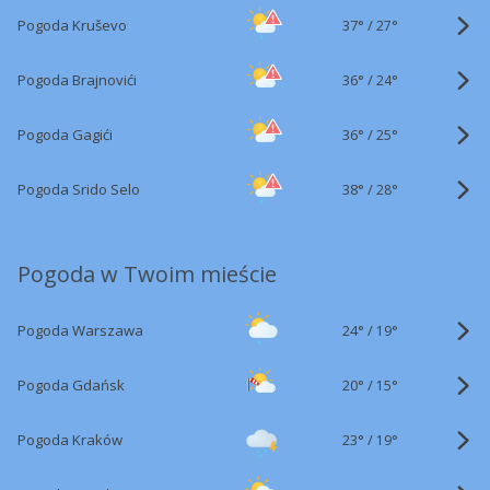
37°
/
Pogoda Kruševo
27°
36°
/
Pogoda Brajnovići
24°
36°
/
Pogoda Gagići
25°
38°
/
Pogoda Srido Selo
28°
Pogoda w Twoim mieście
24°
/
Pogoda Warszawa
19°
20°
/
Pogoda Gdańsk
15°
23°
/
Pogoda Kraków
19°