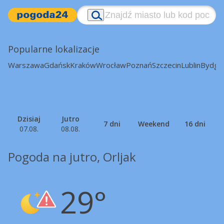
Popularne lokalizacje
Warszawa
Gdańsk
Kraków
Wrocław
Poznań
Szczecin
Lublin
Bydgo
Dzisiaj
Jutro
7 dni
Weekend
16 dni
07.08.
08.08.
Pogoda na jutro, Orljak
29°