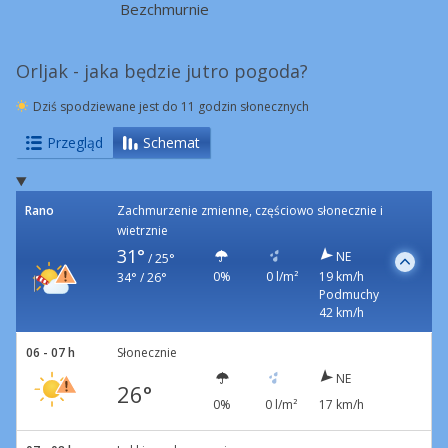
Bezchmurnie
Orljak - jaka będzie jutro pogoda?
Dziś spodziewane jest do 11 godzin słonecznych
Przegląd
Schemat
Rano
Zachmurzenie zmienne, częściowo słonecznie i
wietrznie
31°
NE
/
25°
0%
0 l/m²
19 km/h
34° / 26°
Podmuchy
42 km/h
06 - 07 h
Słonecznie
NE
26°
0%
0 l/m²
17 km/h