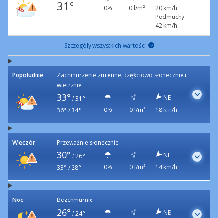
31°
0%
0 l/m²
20 km/h
Podmuchy
42 km/h
Szczegóły wszystkich wartości
Popołudnie
Zachmurzenie zmienne, częściowo słonecznie i
wietrznie
33°
NE
/
31°
0%
0 l/m²
18 km/h
36° / 34°
Wieczór
Przeważnie słonecznie
30°
NE
/
26°
0%
0 l/m²
14 km/h
33° / 28°
Noc
Bezchmurnie
26°
NE
/
24°