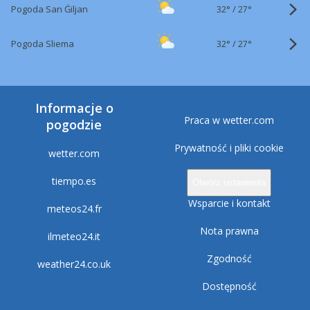
32°
/
Pogoda San Ġiljan
27°
32°
/
Pogoda Sliema
27°
Informacje o
Praca w wetter.com
pogodzie
Prywatność i pliki cookie
wetter.com
tiempo.es
Otwórz ustawienia
Wsparcie i kontakt
meteos24.fr
Nota prawna
ilmeteo24.it
Zgodność
weather24.co.uk
Dostępność