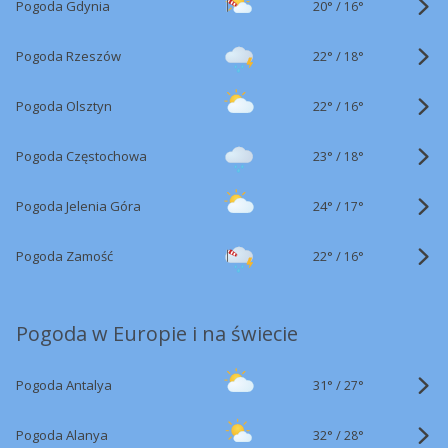
20°
/
Pogoda Gdynia
16°
22°
/
Pogoda Rzeszów
18°
22°
/
Pogoda Olsztyn
16°
23°
/
Pogoda Częstochowa
18°
24°
/
Pogoda Jelenia Góra
17°
22°
/
Pogoda Zamość
16°
Pogoda w Europie i na świecie
31°
/
Pogoda Antalya
27°
32°
/
Pogoda Alanya
28°