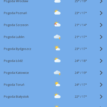
25°
/
Pogoda Wrocław
19°
23°
/
Pogoda Poznań
17°
21°
/
Pogoda Szczecin
14°
21°
/
Pogoda Lublin
17°
23°
/
Pogoda Bydgoszcz
17°
24°
/
Pogoda Łódź
18°
24°
/
Pogoda Katowice
19°
24°
/
Pogoda Toruń
17°
22°
/
Pogoda Białystok
17°