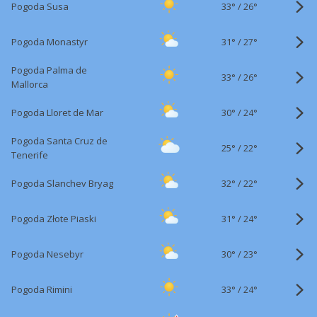
33°
/
Pogoda Susa
26°
31°
/
Pogoda Monastyr
27°
Pogoda Palma de
33°
/
26°
Mallorca
30°
/
Pogoda Lloret de Mar
24°
Pogoda Santa Cruz de
25°
/
22°
Tenerife
32°
/
Pogoda Slanchev Bryag
22°
31°
/
Pogoda Złote Piaski
24°
30°
/
Pogoda Nesebyr
23°
33°
/
Pogoda Rimini
24°