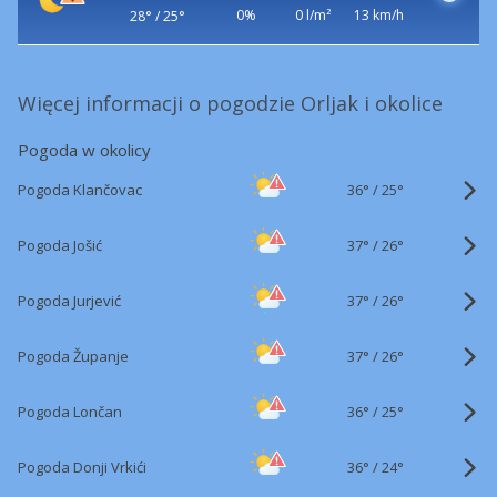
0%
0 l/m²
13 km/h
28° / 25°
Więcej informacji o pogodzie Orljak i okolice
Pogoda w okolicy
36°
/
Pogoda Klančovac
25°
37°
/
Pogoda Jošić
26°
37°
/
Pogoda Jurjević
26°
37°
/
Pogoda Županje
26°
36°
/
Pogoda Lončan
25°
36°
/
Pogoda Donji Vrkići
24°