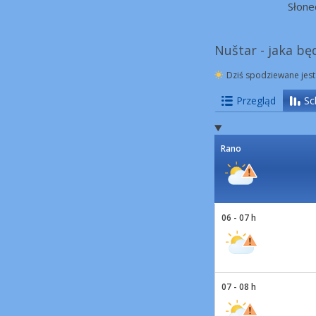
Słone
Nuštar - jaka bę
Dziś spodziewane jest
Przegląd
Sc
Rano
06 - 07 h
07 - 08 h