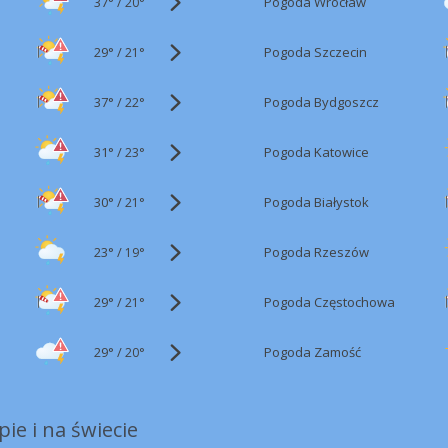
37°
/
Pogoda Wrocław
20°
29°
/
Pogoda Szczecin
21°
37°
/
Pogoda Bydgoszcz
22°
31°
/
Pogoda Katowice
23°
30°
/
Pogoda Białystok
21°
23°
/
Pogoda Rzeszów
19°
29°
/
Pogoda Częstochowa
21°
29°
/
Pogoda Zamość
20°
ie i na świecie