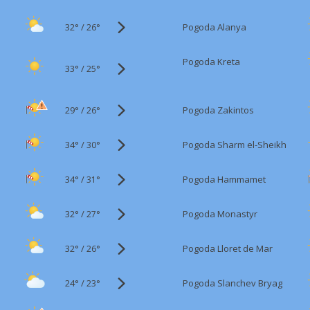
32°
/
Pogoda Alanya
26°
Pogoda Kreta
33°
/
25°
29°
/
Pogoda Zakintos
26°
34°
/
Pogoda Sharm el-Sheikh
30°
34°
/
Pogoda Hammamet
31°
32°
/
Pogoda Monastyr
27°
32°
/
Pogoda Lloret de Mar
26°
24°
/
Pogoda Slanchev Bryag
23°