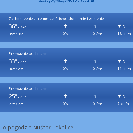
Szczegóły wszystkich wartości
Zachmurzenie zmienne, częściowo słonecznie i wietrznie
36°
N
/
34°
0%
0 l/m²
18 km/h
39° / 36°
Przeważnie pochmurno
33°
N
/
26°
0%
0 l/m²
11 km/h
36° / 28°
Przeważnie pochmurno
25°
N
/
21°
0%
0 l/m²
7 km/h
27° / 22°
i o pogodzie Nuštar i okolice