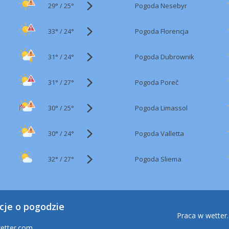
29°
/
Pogoda Nesebyr
25°
33°
/
Pogoda Florencja
24°
31°
/
Pogoda Dubrownik
24°
31°
/
Pogoda Poreč
27°
30°
/
Pogoda Limassol
25°
30°
/
Pogoda Valletta
24°
32°
/
Pogoda Sliema
27°
cje o pogodzie
Praca w wetter
etter.com