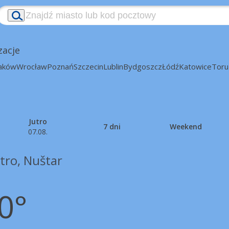
zacje
aków
Wrocław
Poznań
Szczecin
Lublin
Bydgoszcz
Łódź
Katowice
Toru
Jutro
7 dni
Weekend
07.08.
tro, Nuštar
0°