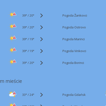
39°
/
Pogoda Žankovci
20°
39°
/
Pogoda Ostrovo
20°
39°
/
Pogoda Marinci
19°
39°
/
Pogoda Vinkovci
19°
39°
/
Pogoda Borinci
20°
m mieście
33°
/
Pogoda Gdańsk
24°