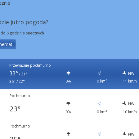
cznie
dzie jutro pogoda?
 do 6 godzin słonecznych
hemat
Przeważnie pochmurno
33°
NW
/
21°
0%
0 l/m²
11 km/h
36° / 22°
Pochmurno
NW
23°
0%
0 l/m²
10 km/h
Pochmurno
NW