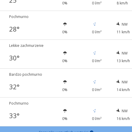
25°
0%
0 l/m²
8 km/h
Pochmurno
NW
28°
0%
0 l/m²
11 km/h
Lekkie zachmurzenie
NW
30°
0%
0 l/m²
13 km/h
Bardzo pochmurno
NW
32°
0%
0 l/m²
14 km/h
Pochmurno
NW
33°
0%
0 l/m²
16 km/h