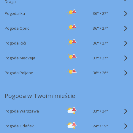
Draga
36°
/
Pogoda Ika
27°
36°
/
Pogoda Opric
27°
36°
/
Pogoda Ičići
27°
37°
/
Pogoda Medveja
27°
36°
/
Pogoda Poljane
26°
Pogoda w Twoim mieście
33°
/
Pogoda Warszawa
24°
24°
/
Pogoda Gdańsk
19°