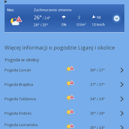
Noc
Zachmurzenie zmienne
26°
NE
/
24°
0%
0 l/m²
10 km/h
28° / 25°
Więcej informacji o pogodzie Liganj i okolice
Pogoda w okolicy
36°
/
Pogoda Lovran
27°
37°
/
Pogoda Brajdica
27°
34°
/
Pogoda Tuliševica
24°
35°
/
Pogoda Dobrec
26°
Pogoda Lovranska
35°
/
24°