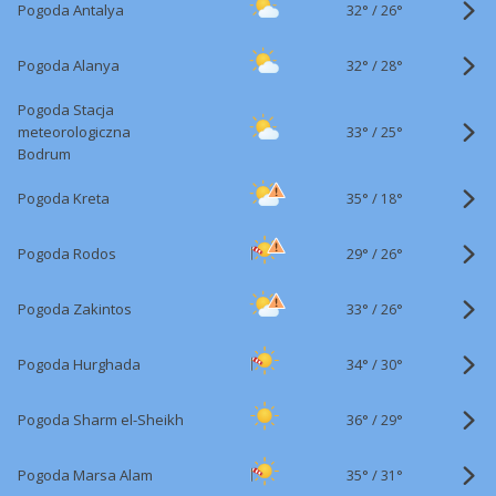
32°
/
Pogoda Antalya
26°
32°
/
Pogoda Alanya
28°
Pogoda Stacja
33°
/
meteorologiczna
25°
Bodrum
35°
/
Pogoda Kreta
18°
29°
/
Pogoda Rodos
26°
33°
/
Pogoda Zakintos
26°
34°
/
Pogoda Hurghada
30°
36°
/
Pogoda Sharm el-Sheikh
29°
35°
/
Pogoda Marsa Alam
31°