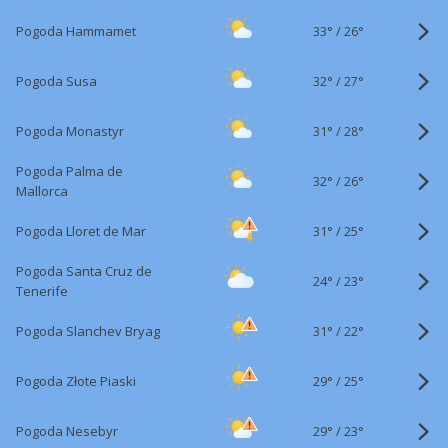
33°
/
Pogoda Hammamet
26°
32°
/
Pogoda Susa
27°
31°
/
Pogoda Monastyr
28°
Pogoda Palma de
32°
/
26°
Mallorca
31°
/
Pogoda Lloret de Mar
25°
Pogoda Santa Cruz de
24°
/
23°
Tenerife
31°
/
Pogoda Slanchev Bryag
22°
29°
/
Pogoda Złote Piaski
25°
29°
/
Pogoda Nesebyr
23°