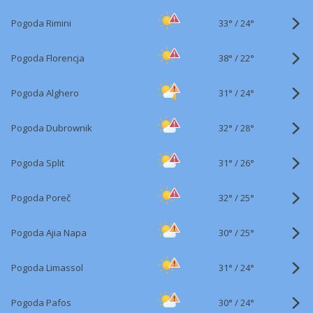
33°
/
Pogoda Rimini
24°
38°
/
Pogoda Florencja
22°
31°
/
Pogoda Alghero
24°
32°
/
Pogoda Dubrownik
28°
31°
/
Pogoda Split
26°
32°
/
Pogoda Poreč
25°
30°
/
Pogoda Ajia Napa
25°
31°
/
Pogoda Limassol
24°
30°
/
Pogoda Pafos
24°