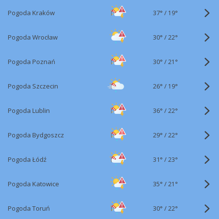
37°
/
Pogoda Kraków
19°
30°
/
Pogoda Wrocław
22°
30°
/
Pogoda Poznań
21°
26°
/
Pogoda Szczecin
19°
36°
/
Pogoda Lublin
22°
29°
/
Pogoda Bydgoszcz
22°
31°
/
Pogoda Łódź
23°
35°
/
Pogoda Katowice
21°
30°
/
Pogoda Toruń
22°