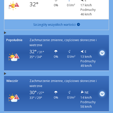
E
32°
0%
0 l/m²
17 km/h
Podmuchy
46 km/h
Szczegóły wszystkich wartości
Popołudnie
Zachmurzenie zmienne, częściowo słonecznie i
wietrznie
32°
E
/
31°
0%
0 l/m²
13 km/h
35° / 34°
Podmuchy
49 km/h
Wieczór
Zachmurzenie zmienne, częściowo słonecznie i
wietrznie
30°
NE
/
27°
0%
0 l/m²
14 km/h
33° / 29°
Podmuchy
58 km/h