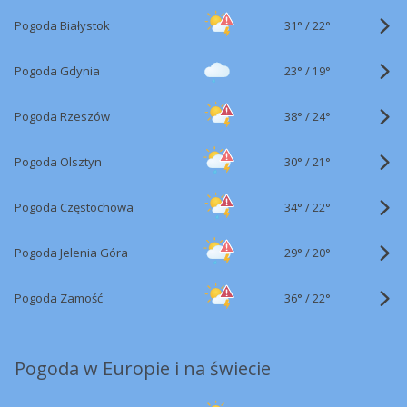
31°
/
Pogoda Białystok
22°
23°
/
Pogoda Gdynia
19°
38°
/
Pogoda Rzeszów
24°
30°
/
Pogoda Olsztyn
21°
34°
/
Pogoda Częstochowa
22°
29°
/
Pogoda Jelenia Góra
20°
36°
/
Pogoda Zamość
22°
Pogoda w Europie i na świecie