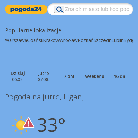
Popularne lokalizacje
Warszawa
Gdańsk
Kraków
Wrocław
Poznań
Szczecin
Lublin
Bydgo
Dzisiaj
Jutro
7 dni
Weekend
16 dni
06.08.
07.08.
Pogoda na jutro, Liganj
33°