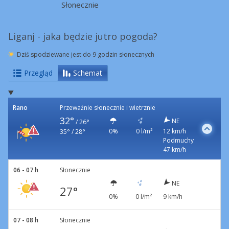
Słonecznie
Liganj - jaka będzie jutro pogoda?
Dziś spodziewane jest do 9 godzin słonecznych
Przegląd
Schemat
Rano
Przeważnie słonecznie i wietrznie
32°
NE
/
26°
0%
0 l/m²
12 km/h
35° / 28°
Podmuchy
47 km/h
06 - 07 h
Słonecznie
NE
27°
0%
0 l/m²
9 km/h
07 - 08 h
Słonecznie