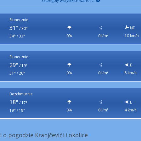
Szczegóły wszystkich wartości
Słonecznie
31°
NE
/
30°
0%
0 l/m²
10 km/h
34° / 33°
Słonecznie
29°
E
/
19°
0%
0 l/m²
5 km/h
31° / 20°
Bezchmurnie
18°
E
/
17°
0%
0 l/m²
4 km/h
19° / 18°
 o pogodzie Kranjčevići i okolice