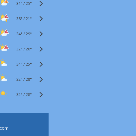
31°
/
25°
38°
/
21°
34°
/
29°
32°
/
26°
34°
/
25°
32°
/
28°
32°
/
28°
.com