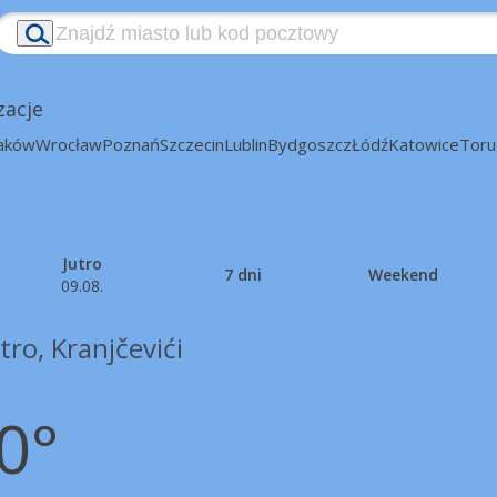
zacje
aków
Wrocław
Poznań
Szczecin
Lublin
Bydgoszcz
Łódź
Katowice
Toru
Jutro
7 dni
Weekend
09.08.
ro, Kranjčevići
0°