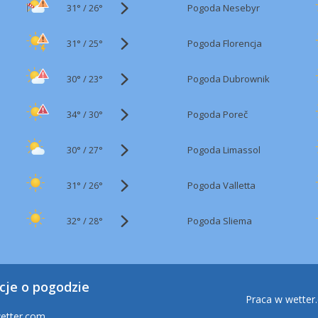
31°
/
Pogoda Nesebyr
26°
31°
/
Pogoda Florencja
25°
30°
/
Pogoda Dubrownik
23°
34°
/
Pogoda Poreč
30°
30°
/
Pogoda Limassol
27°
31°
/
Pogoda Valletta
26°
32°
/
Pogoda Sliema
28°
cje o pogodzie
Praca w wetter
etter.com