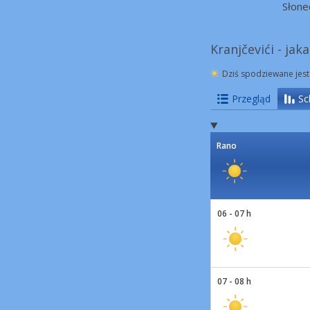
Słone
Kranjčevići - ja
Dziś spodziewane jest
Przegląd
Sc
Rano
06 - 07 h
07 - 08 h