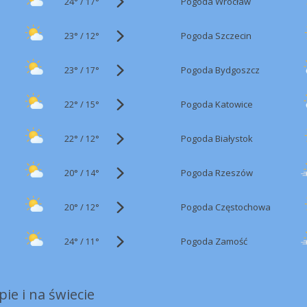
24°
/
Pogoda Wrocław
17°
23°
/
Pogoda Szczecin
12°
23°
/
Pogoda Bydgoszcz
17°
22°
/
Pogoda Katowice
15°
22°
/
Pogoda Białystok
12°
20°
/
Pogoda Rzeszów
14°
20°
/
Pogoda Częstochowa
12°
24°
/
Pogoda Zamość
11°
ie i na świecie