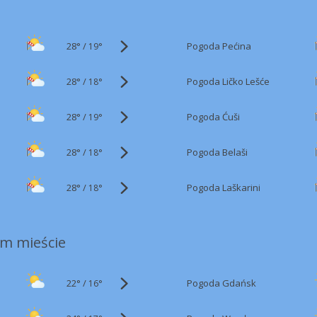
28°
/
Pogoda Pećina
19°
28°
/
Pogoda Ličko Lešće
18°
28°
/
Pogoda Ćuši
19°
28°
/
Pogoda Belaši
18°
28°
/
Pogoda Laškarini
18°
m mieście
22°
/
Pogoda Gdańsk
16°