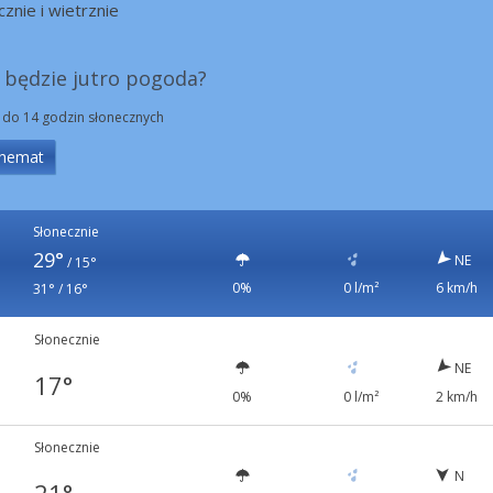
cznie i wietrznie
ka będzie jutro pogoda?
 do 14 godzin słonecznych
hemat
Słonecznie
29°
NE
/
15°
0%
0 l/m²
6 km/h
31° / 16°
Słonecznie
NE
17°
0%
0 l/m²
2 km/h
Słonecznie
N