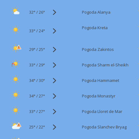
32°
/
Pogoda Alanya
26°
Pogoda Kreta
33°
/
24°
29°
/
Pogoda Zakintos
25°
33°
/
Pogoda Sharm el-Sheikh
29°
34°
/
Pogoda Hammamet
30°
34°
/
Pogoda Monastyr
27°
33°
/
Pogoda Lloret de Mar
27°
25°
/
Pogoda Slanchev Bryag
22°