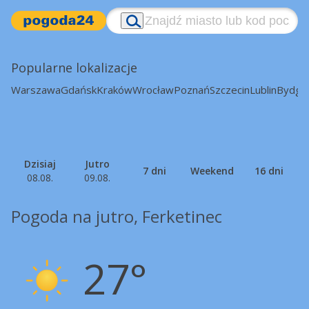
Popularne lokalizacje
Warszawa
Gdańsk
Kraków
Wrocław
Poznań
Szczecin
Lublin
Bydgo
Dzisiaj
Jutro
7 dni
Weekend
16 dni
08.08.
09.08.
Pogoda na jutro, Ferketinec
27°