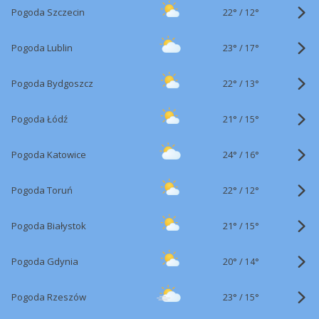
22°
/
Pogoda Szczecin
12°
23°
/
Pogoda Lublin
17°
22°
/
Pogoda Bydgoszcz
13°
21°
/
Pogoda Łódź
15°
24°
/
Pogoda Katowice
16°
22°
/
Pogoda Toruń
12°
21°
/
Pogoda Białystok
15°
20°
/
Pogoda Gdynia
14°
23°
/
Pogoda Rzeszów
15°