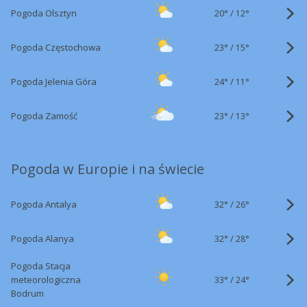
20°
/
Pogoda Olsztyn
12°
23°
/
Pogoda Częstochowa
15°
24°
/
Pogoda Jelenia Góra
11°
23°
/
Pogoda Zamość
13°
Pogoda w Europie i na świecie
32°
/
Pogoda Antalya
26°
32°
/
Pogoda Alanya
28°
Pogoda Stacja
33°
/
meteorologiczna
24°
Bodrum