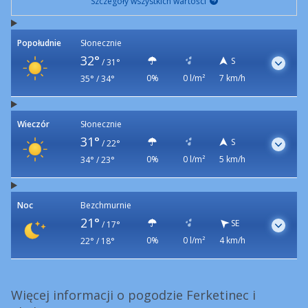
Szczegóły wszystkich wartości
Popołudnie
Słonecznie
32°
S
/
31°
0%
0 l/m²
7 km/h
35° / 34°
Wieczór
Słonecznie
31°
S
/
22°
0%
0 l/m²
5 km/h
34° / 23°
Noc
Bezchmurnie
21°
SE
/
17°
0%
0 l/m²
4 km/h
22° / 18°
Więcej informacji o pogodzie Ferketinec i