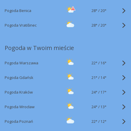
28°
/
Pogoda Benica
20°
28°
/
Pogoda Vratišinec
20°
Pogoda w Twoim mieście
22°
/
Pogoda Warszawa
16°
21°
/
Pogoda Gdańsk
14°
24°
/
Pogoda Kraków
17°
24°
/
Pogoda Wrocław
13°
22°
/
Pogoda Poznań
12°