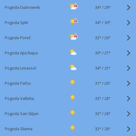
34°
/
Pogoda Dubrownik
29°
34°
/
Pogoda Split
30°
32°
/
Pogoda Poreč
26°
30°
/
Pogoda Ajia Napa
27°
34°
/
Pogoda Limassol
25°
31°
/
Pogoda Pafos
26°
33°
/
Pogoda Valletta
28°
32°
/
Pogoda San Ġiljan
28°
32°
/
Pogoda Sliema
28°