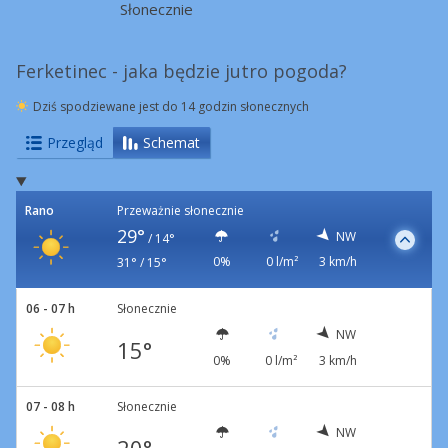
Słonecznie
Ferketinec - jaka będzie jutro pogoda?
Dziś spodziewane jest do 14 godzin słonecznych
Przegląd
Schemat
Rano
Przeważnie słonecznie
29°
NW
/
14°
0%
0 l/m²
3 km/h
31° / 15°
06 - 07 h
Słonecznie
NW
15°
0%
0 l/m²
3 km/h
07 - 08 h
Słonecznie
NW