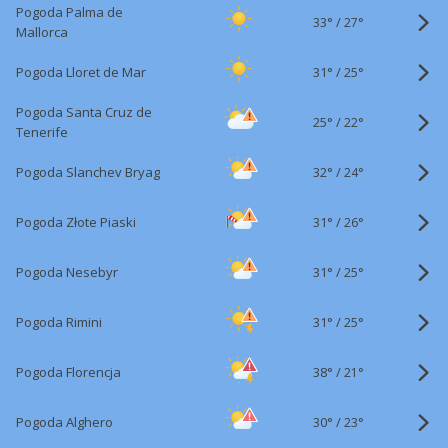
Pogoda Palma de
33°
/
27°
Mallorca
31°
/
Pogoda Lloret de Mar
25°
Pogoda Santa Cruz de
25°
/
22°
Tenerife
32°
/
Pogoda Slanchev Bryag
24°
31°
/
Pogoda Złote Piaski
26°
31°
/
Pogoda Nesebyr
25°
31°
/
Pogoda Rimini
25°
38°
/
Pogoda Florencja
21°
30°
/
Pogoda Alghero
23°