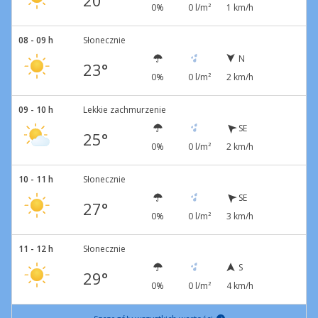
20°
0%
0 l/m²
1 km/h
08 - 09 h
Słonecznie
N
23°
0%
0 l/m²
2 km/h
09 - 10 h
Lekkie zachmurzenie
SE
25°
0%
0 l/m²
2 km/h
10 - 11 h
Słonecznie
SE
27°
0%
0 l/m²
3 km/h
11 - 12 h
Słonecznie
S
29°
0%
0 l/m²
4 km/h