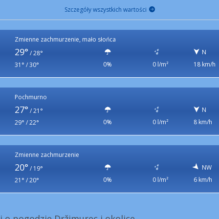
Szczegóły wszystkich wartości
Zmienne zachmurzenie, mało słońca
29°
N
/
28°
0%
0 l/m²
18 km/h
31° / 30°
Pochmurno
27°
N
/
21°
0%
0 l/m²
8 km/h
29° / 22°
Zmienne zachmurzenie
20°
NW
/
19°
0%
0 l/m²
6 km/h
21° / 20°
i o pogodzie Držimurec i okolice