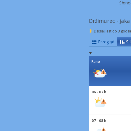
Słone
Držimurec - jaka
Dzisiaj jest do 3 godz
Przegląd
Sc
Rano
06 - 07 h
07 - 08 h