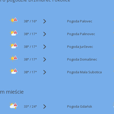
38°
/
Pogoda Palovec
16°
38°
/
Pogoda Palinovec
17°
38°
/
Pogoda Jurčevec
17°
38°
/
Pogoda Domašinec
17°
38°
/
Pogoda Mala Subotica
17°
m mieście
33°
/
Pogoda Gdańsk
24°