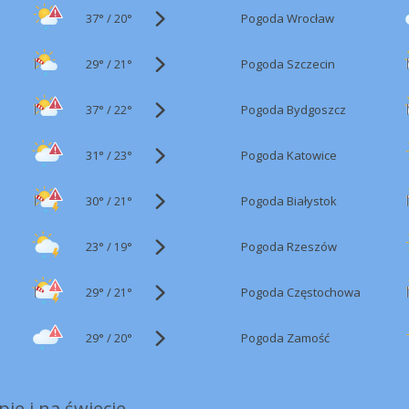
37°
/
Pogoda Wrocław
20°
29°
/
Pogoda Szczecin
21°
37°
/
Pogoda Bydgoszcz
22°
31°
/
Pogoda Katowice
23°
30°
/
Pogoda Białystok
21°
23°
/
Pogoda Rzeszów
19°
29°
/
Pogoda Częstochowa
21°
29°
/
Pogoda Zamość
20°
ie i na świecie