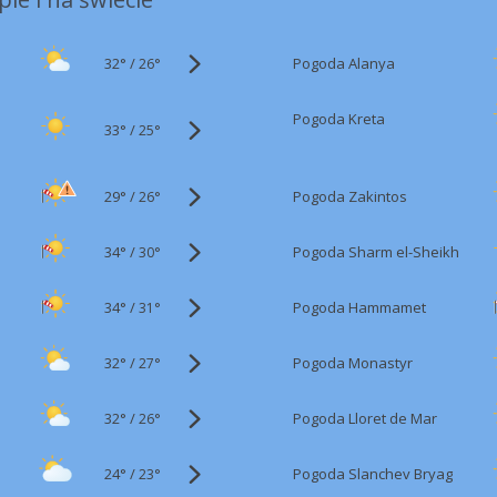
32°
/
Pogoda Alanya
26°
Pogoda Kreta
33°
/
25°
29°
/
Pogoda Zakintos
26°
34°
/
Pogoda Sharm el-Sheikh
30°
34°
/
Pogoda Hammamet
31°
32°
/
Pogoda Monastyr
27°
32°
/
Pogoda Lloret de Mar
26°
24°
/
Pogoda Slanchev Bryag
23°