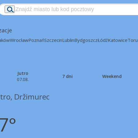
zacje
aków
Wrocław
Poznań
Szczecin
Lublin
Bydgoszcz
Łódź
Katowice
Toru
Jutro
7 dni
Weekend
07.08.
tro, Držimurec
7°