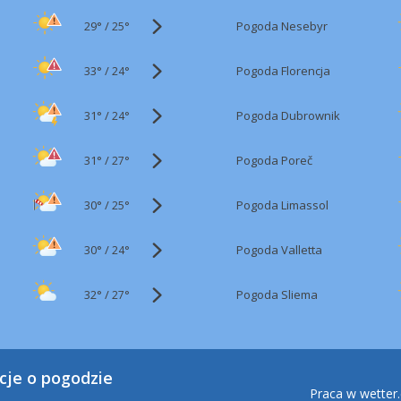
29°
/
Pogoda Nesebyr
25°
33°
/
Pogoda Florencja
24°
31°
/
Pogoda Dubrownik
24°
31°
/
Pogoda Poreč
27°
30°
/
Pogoda Limassol
25°
30°
/
Pogoda Valletta
24°
32°
/
Pogoda Sliema
27°
cje o pogodzie
Praca w wetter