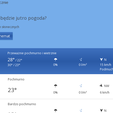
cznie
 będzie jutro pogoda?
in słonecznych
hemat
Przeważnie pochmurno i wietrznie
28°
N
/
22°
0%
0 l/m²
15 km/h
30° / 23°
Podmuch
Pochmurno
NW
23°
0%
0 l/m²
6 km/h
Bardzo pochmurno
N