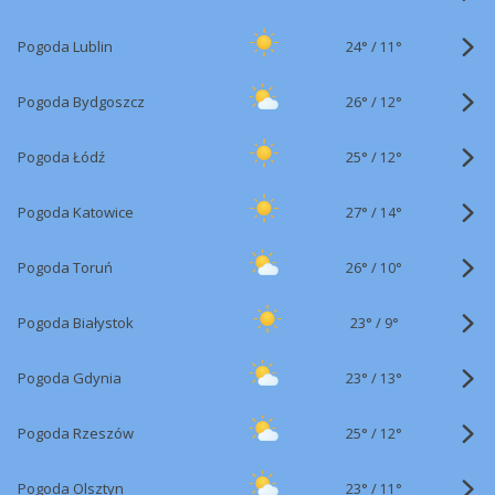
24°
/
Pogoda Lublin
11°
26°
/
Pogoda Bydgoszcz
12°
25°
/
Pogoda Łódź
12°
27°
/
Pogoda Katowice
14°
26°
/
Pogoda Toruń
10°
23°
/
Pogoda Białystok
9°
23°
/
Pogoda Gdynia
13°
25°
/
Pogoda Rzeszów
12°
23°
/
Pogoda Olsztyn
11°