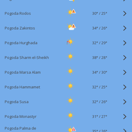
30°
/
Pogoda Rodos
25°
34°
/
Pogoda Zakintos
26°
32°
/
Pogoda Hurghada
29°
38°
/
Pogoda Sharm el-Sheikh
28°
34°
/
Pogoda Marsa Alam
30°
32°
/
Pogoda Hammamet
25°
32°
/
Pogoda Susa
26°
31°
/
Pogoda Monastyr
27°
Pogoda Palma de
35°
/
26°