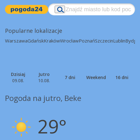
Popularne lokalizacje
Warszawa
Gdańsk
Kraków
Wrocław
Poznań
Szczecin
Lublin
Bydgo
Dzisiaj
Jutro
7 dni
Weekend
16 dni
09.08.
10.08.
Pogoda na jutro, Beke
29°