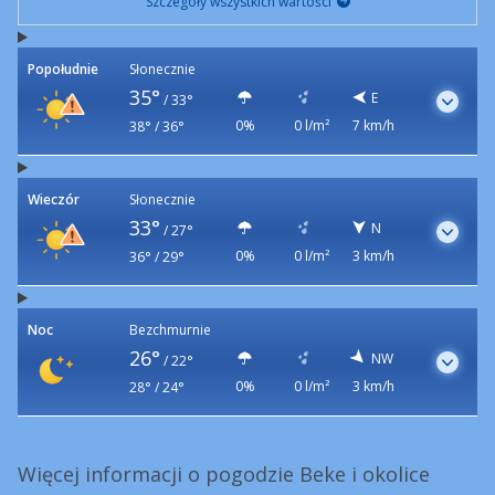
Szczegóły wszystkich wartości
Popołudnie
Słonecznie
35°
E
/
33°
0%
0 l/m²
7 km/h
38° / 36°
Wieczór
Słonecznie
33°
N
/
27°
0%
0 l/m²
3 km/h
36° / 29°
Noc
Bezchmurnie
26°
NW
/
22°
0%
0 l/m²
3 km/h
28° / 24°
Więcej informacji o pogodzie Beke i okolice