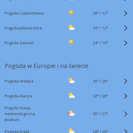
26°
/
Pogoda Częstochowa
12°
29°
/
Pogoda Jelenia Góra
12°
24°
/
Pogoda Zamość
10°
Pogoda w Europie i na świecie
35°
/
Pogoda Antalya
26°
32°
/
Pogoda Alanya
28°
Pogoda Stacja
35°
/
meteorologiczna
27°
Bodrum
28°
/
Pogoda Kreta
20°