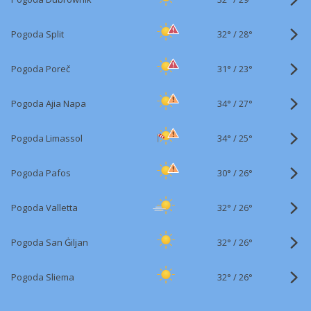
32°
/
Pogoda Split
28°
31°
/
Pogoda Poreč
23°
34°
/
Pogoda Ajia Napa
27°
34°
/
Pogoda Limassol
25°
30°
/
Pogoda Pafos
26°
32°
/
Pogoda Valletta
26°
32°
/
Pogoda San Ġiljan
26°
32°
/
Pogoda Sliema
26°