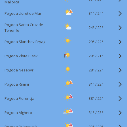
Mallorca
31°
/
Pogoda Lloret de Mar
24°
Pogoda Santa Cruz de
24°
/
22°
Tenerife
29°
/
Pogoda Slanchev Bryag
22°
29°
/
Pogoda Złote Piaski
21°
28°
/
Pogoda Nesebyr
22°
31°
/
Pogoda Rimini
22°
38°
/
Pogoda Florencja
22°
31°
/
Pogoda Alghero
23°
32°
/
Pogoda Dubrownik
29°