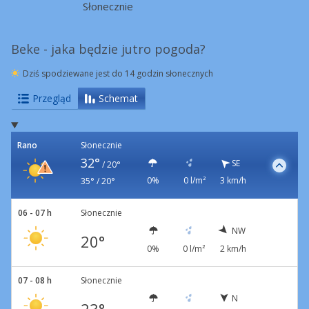
Słonecznie
Beke - jaka będzie jutro pogoda?
Dziś spodziewane jest do 14 godzin słonecznych
Przegląd
Schemat
Rano
Słonecznie
32°
SE
/
20°
0%
0 l/m²
3 km/h
35° / 20°
06 - 07 h
Słonecznie
NW
20°
0%
0 l/m²
2 km/h
07 - 08 h
Słonecznie
N