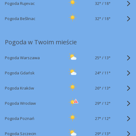
32°
/
Pogoda Rujevac
18°
32°
/
Pogoda Bešlinac
18°
Pogoda w Twoim mieście
25°
/
Pogoda Warszawa
13°
24°
/
Pogoda Gdańsk
11°
26°
/
Pogoda Kraków
13°
29°
/
Pogoda Wrocław
12°
27°
/
Pogoda Poznań
12°
29°
/
Pogoda Szczecin
13°