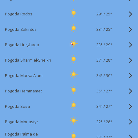
29°
/
Pogoda Rodos
25°
33°
/
Pogoda Zakintos
25°
33°
/
Pogoda Hurghada
29°
37°
/
Pogoda Sharm el-Sheikh
28°
34°
/
Pogoda Marsa Alam
30°
35°
/
Pogoda Hammamet
27°
34°
/
Pogoda Susa
27°
32°
/
Pogoda Monastyr
28°
Pogoda Palma de
33°
/
27°