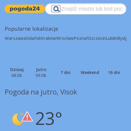
Popularne lokalizacje
Warszawa
Gdańsk
Kraków
Wrocław
Poznań
Szczecin
Lublin
Bydgo
Dzisiaj
Jutro
7 dni
Weekend
16 dni
08.08.
09.08.
Pogoda na jutro, Visok
23°