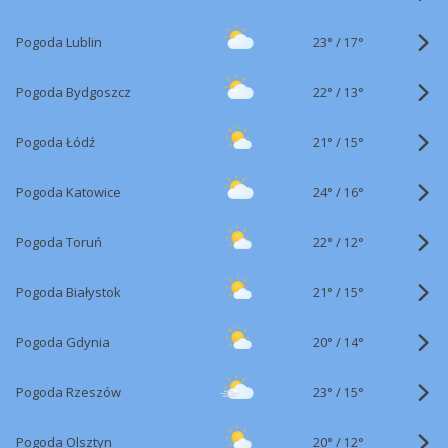
23°
/
Pogoda Lublin
17°
22°
/
Pogoda Bydgoszcz
13°
21°
/
Pogoda Łódź
15°
24°
/
Pogoda Katowice
16°
22°
/
Pogoda Toruń
12°
21°
/
Pogoda Białystok
15°
20°
/
Pogoda Gdynia
14°
23°
/
Pogoda Rzeszów
15°
20°
/
Pogoda Olsztyn
12°