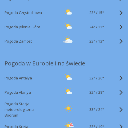
23°
/
Pogoda Częstochowa
15°
24°
/
Pogoda Jelenia Góra
11°
23°
/
Pogoda Zamość
13°
Pogoda w Europie i na świecie
32°
/
Pogoda Antalya
26°
32°
/
Pogoda Alanya
28°
Pogoda Stacja
33°
/
meteorologiczna
24°
Bodrum
33°
/
Pogoda Kreta
19°