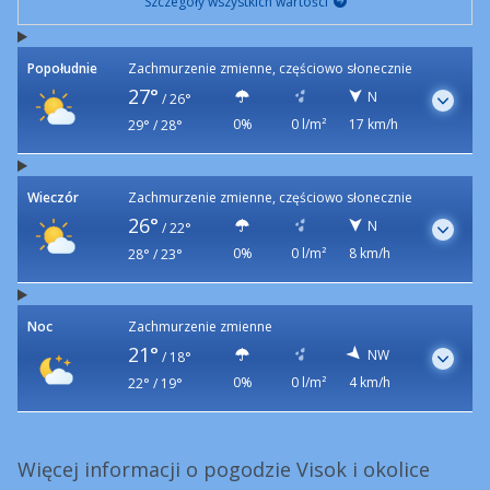
Szczegóły wszystkich wartości
Popołudnie
Zachmurzenie zmienne, częściowo słonecznie
27°
N
/
26°
0%
0 l/m²
17 km/h
29° / 28°
Wieczór
Zachmurzenie zmienne, częściowo słonecznie
26°
N
/
22°
0%
0 l/m²
8 km/h
28° / 23°
Noc
Zachmurzenie zmienne
21°
NW
/
18°
0%
0 l/m²
4 km/h
22° / 19°
Więcej informacji o pogodzie Visok i okolice