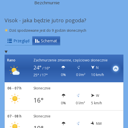
Bezchmurnie
Visok - jaka będzie jutro pogoda?
Dziś spodziewane jest do 9 godzin słonecznych
Przegląd
Schemat
Rano
Zachmurzenie zmienne, częściowo słonecznie
24°
N
/
16°
0%
0 l/m²
10 km/h
25° / 17°
06 - 07 h
Słonecznie
W
16°
0%
0 l/m²
5 km/h
07 - 08 h
Słonecznie
NW