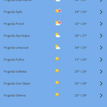
34°
/
Pogoda Split
30°
32°
/
Pogoda Poreč
26°
30°
/
Pogoda Ajia Napa
27°
34°
/
Pogoda Limassol
25°
31°
/
Pogoda Pafos
26°
33°
/
Pogoda Valletta
28°
32°
/
Pogoda San Ġiljan
28°
32°
/
Pogoda Sliema
28°