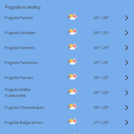
Pogoda w okolicy
30°
/
Pogoda Petrino
20°
30°
/
Pogoda Veselets
20°
30°
/
Pogoda Verentsi
20°
30°
/
Pogoda Panichino
20°
30°
/
Pogoda Parvan
20°
Pogoda Malko
30°
/
20°
Tsarkvishte
30°
/
Pogoda Chernokaptsi
20°
31°
/
Pogoda Balgaranovo
20°