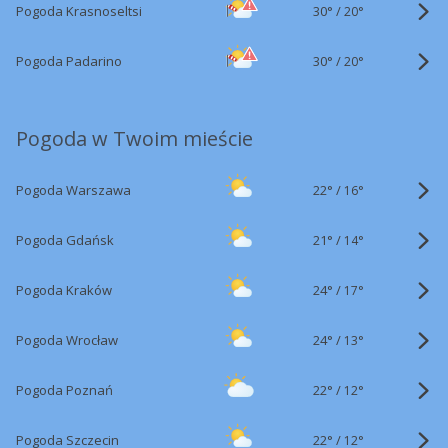
30°
/
Pogoda Krasnoseltsi
20°
30°
/
Pogoda Padarino
20°
Pogoda w Twoim mieście
22°
/
Pogoda Warszawa
16°
21°
/
Pogoda Gdańsk
14°
24°
/
Pogoda Kraków
17°
24°
/
Pogoda Wrocław
13°
22°
/
Pogoda Poznań
12°
22°
/
Pogoda Szczecin
12°