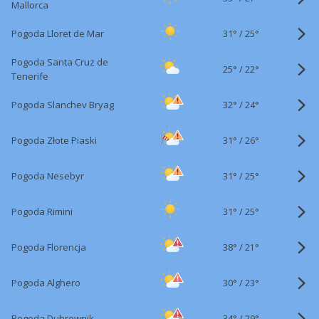
Mallorca
31°
/
Pogoda Lloret de Mar
25°
Pogoda Santa Cruz de
25°
/
22°
Tenerife
32°
/
Pogoda Slanchev Bryag
24°
31°
/
Pogoda Złote Piaski
26°
31°
/
Pogoda Nesebyr
25°
31°
/
Pogoda Rimini
25°
38°
/
Pogoda Florencja
21°
30°
/
Pogoda Alghero
23°
34°
/
Pogoda Dubrownik
29°