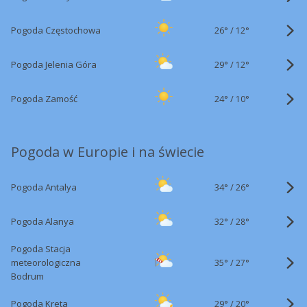
26°
/
Pogoda Częstochowa
12°
29°
/
Pogoda Jelenia Góra
12°
24°
/
Pogoda Zamość
10°
Pogoda w Europie i na świecie
34°
/
Pogoda Antalya
26°
32°
/
Pogoda Alanya
28°
Pogoda Stacja
35°
/
meteorologiczna
27°
Bodrum
29°
/
Pogoda Kreta
20°