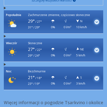
Szczegóły wszystkich wartości
Popołudnie
Zachmurzenie zmienne, częściowo słonecznie
29°
N
/
27°
0%
0 l/m²
10 km/h
31° / 29°
Wieczór
Słonecznie
27°
NE
/
22°
0%
0 l/m²
5 km/h
29° / 24°
Noc
Bezchmurnie
21°
S
/
18°
0%
0 l/m²
3 km/h
23° / 19°
Więcej informacji o pogodzie Tsarkvino i okolice