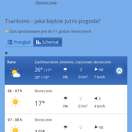
Słonecznie
Tsarkvino - jaka będzie jutro pogoda?
Dziś spodziewane jest do 11 godzin słonecznych
Przegląd
Schemat
Rano
Zachmurzenie zmienne, częściowo słonecznie
26°
NE
/
17°
0%
0 l/m²
7 km/h
28° / 18°
06 - 07 h
Słonecznie
E
17°
0%
0 l/m²
4 km/h
07 - 08 h
Słonecznie
NE