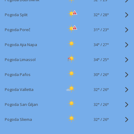
32°
/
Pogoda Split
28°
31°
/
Pogoda Poreč
23°
34°
/
Pogoda Ajia Napa
27°
34°
/
Pogoda Limassol
25°
30°
/
Pogoda Pafos
26°
32°
/
Pogoda Valletta
26°
32°
/
Pogoda San Ġiljan
26°
32°
/
Pogoda Sliema
26°