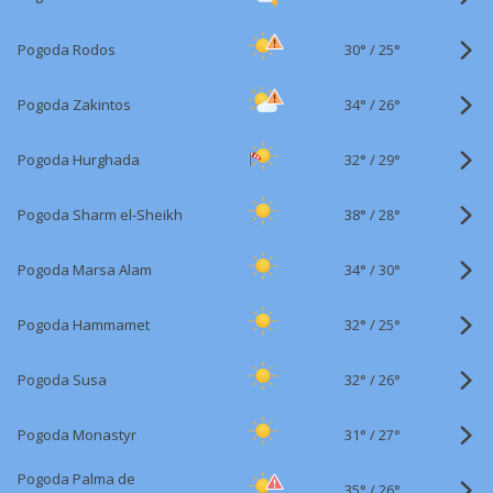
30°
/
Pogoda Rodos
25°
34°
/
Pogoda Zakintos
26°
32°
/
Pogoda Hurghada
29°
38°
/
Pogoda Sharm el-Sheikh
28°
34°
/
Pogoda Marsa Alam
30°
32°
/
Pogoda Hammamet
25°
32°
/
Pogoda Susa
26°
31°
/
Pogoda Monastyr
27°
Pogoda Palma de
35°
/
26°