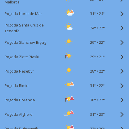
Mallorca
31°
/
Pogoda Lloret de Mar
24°
Pogoda Santa Cruz de
24°
/
22°
Tenerife
29°
/
Pogoda Slanchev Bryag
22°
29°
/
Pogoda Złote Piaski
21°
28°
/
Pogoda Nesebyr
22°
31°
/
Pogoda Rimini
22°
38°
/
Pogoda Florencja
22°
31°
/
Pogoda Alghero
23°
32°
/
Pogoda Dubrownik
29°