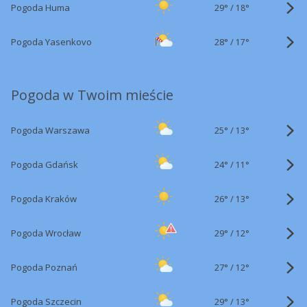
29°
/
Pogoda Huma
18°
28°
/
Pogoda Yasenkovo
17°
Pogoda w Twoim mieście
25°
/
Pogoda Warszawa
13°
24°
/
Pogoda Gdańsk
11°
26°
/
Pogoda Kraków
13°
29°
/
Pogoda Wrocław
12°
27°
/
Pogoda Poznań
12°
29°
/
Pogoda Szczecin
13°