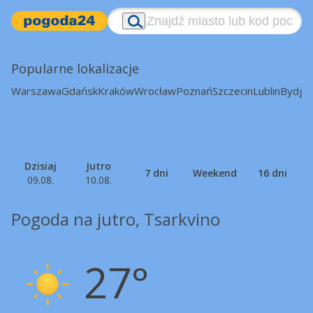
Popularne lokalizacje
Warszawa
Gdańsk
Kraków
Wrocław
Poznań
Szczecin
Lublin
Bydgo
Dzisiaj
Jutro
7 dni
Weekend
16 dni
09.08.
10.08.
Pogoda na jutro, Tsarkvino
27°