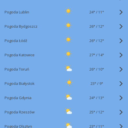
24°
/
Pogoda Lublin
11°
26°
/
Pogoda Bydgoszcz
12°
26°
/
Pogoda Łódź
12°
27°
/
Pogoda Katowice
14°
26°
/
Pogoda Toruń
10°
23°
/
Pogoda Białystok
9°
24°
/
Pogoda Gdynia
13°
25°
/
Pogoda Rzeszów
12°
23°
/
Pogoda Olsztyn
11°