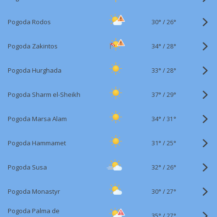
30°
/
Pogoda Rodos
26°
34°
/
Pogoda Zakintos
28°
33°
/
Pogoda Hurghada
28°
37°
/
Pogoda Sharm el-Sheikh
29°
34°
/
Pogoda Marsa Alam
31°
31°
/
Pogoda Hammamet
25°
32°
/
Pogoda Susa
26°
30°
/
Pogoda Monastyr
27°
Pogoda Palma de
35°
/
27°