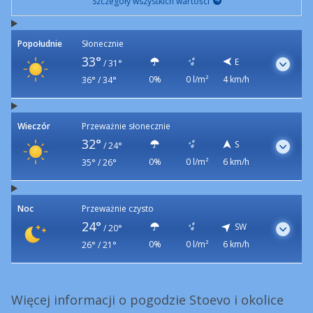
Szczegóły wszystkich wartości
Popołudnie
Słonecznie
33°
E
/
31°
0%
0 l/m²
4 km/h
36° / 34°
Wieczór
Przeważnie słonecznie
32°
S
/
24°
0%
0 l/m²
6 km/h
35° / 26°
Noc
Przeważnie czysto
24°
SW
/
20°
0%
0 l/m²
6 km/h
26° / 21°
Więcej informacji o pogodzie Stoevo i okolice