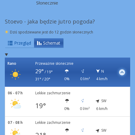
Słonecznie
Stoevo - jaka będzie jutro pogoda?
Dziś spodziewane jest do 12 godzin słonecznych
Przegląd
Schemat
Rano
Przeważnie słonecznie
29°
N
/
19°
0%
0 l/m²
4 km/h
31° / 20°
06 - 07 h
Lekkie zachmurzenie
SW
19°
0%
0 l/m²
6 km/h
07 - 08 h
Lekkie zachmurzenie
SW