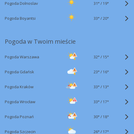
31°
/
Pogoda Dolnoslav
19°
33°
/
Pogoda Boyantsi
20°
Pogoda w Twoim mieście
32°
/
Pogoda Warszawa
15°
23°
/
Pogoda Gdańsk
16°
33°
/
Pogoda Kraków
13°
33°
/
Pogoda Wrocław
17°
30°
/
Pogoda Poznań
18°
26°
/
Pogoda Szczecin
17°