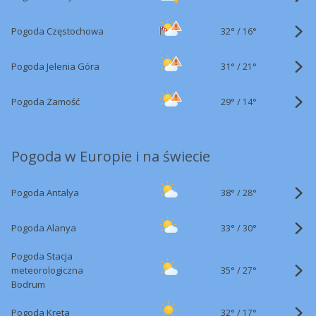
32°
/
Pogoda Częstochowa
16°
31°
/
Pogoda Jelenia Góra
21°
29°
/
Pogoda Zamość
14°
Pogoda w Europie i na świecie
38°
/
Pogoda Antalya
28°
33°
/
Pogoda Alanya
30°
Pogoda Stacja
35°
/
meteorologiczna
27°
Bodrum
32°
/
Pogoda Kreta
17°