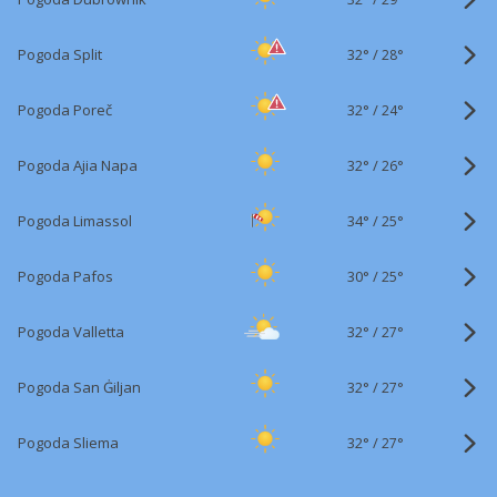
32°
/
Pogoda Split
28°
32°
/
Pogoda Poreč
24°
32°
/
Pogoda Ajia Napa
26°
34°
/
Pogoda Limassol
25°
30°
/
Pogoda Pafos
25°
32°
/
Pogoda Valletta
27°
32°
/
Pogoda San Ġiljan
27°
32°
/
Pogoda Sliema
27°