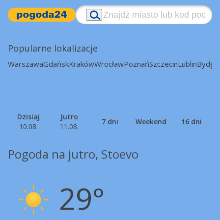
Popularne lokalizacje
Warszawa
Gdańsk
Kraków
Wrocław
Poznań
Szczecin
Lublin
Bydgo
Dzisiaj
Jutro
7 dni
Weekend
16 dni
10.08.
11.08.
Pogoda na jutro, Stoevo
29°