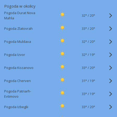
Pogoda w okolicy
Pogoda Durat Nova
32°
/
20°
Mahla
33°
/
Pogoda Zlatovrah
20°
32°
/
Pogoda Muldava
20°
32°
/
Pogoda Izvor
19°
33°
/
Pogoda Kozanovo
20°
31°
/
Pogoda Cherven
19°
Pogoda Patriarh-
33°
/
19°
Evtimovo
33°
/
Pogoda Izbeglii
20°