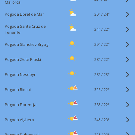
Mallorca
30°
/
Pogoda Lloret de Mar
24°
Pogoda Santa Cruz de
24°
/
22°
Tenerife
29°
/
Pogoda Slanchev Bryag
22°
28°
/
Pogoda Złote Piaski
22°
28°
/
Pogoda Nesebyr
23°
32°
/
Pogoda Rimini
22°
38°
/
Pogoda Florencja
22°
34°
/
Pogoda Alghero
23°
32°
/
Pogoda Dubrownik
29°