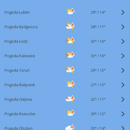
29°
/
Pogoda Lublin
14°
28°
/
Pogoda Bydgoszcz
17°
32°
/
Pogoda Łódź
16°
33°
/
Pogoda Katowice
16°
29°
/
Pogoda Toruń
15°
27°
/
Pogoda Białystok
13°
22°
/
Pogoda Gdynia
17°
30°
/
Pogoda Rzeszów
12°
25°
/
Pogoda Olsztyn
14°