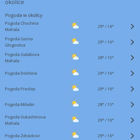
okolice
Pogoda w okolicy
Pogoda Chochina
29°
/
16°
Mahala
Pogoda Gorna
29°
/
16°
Glogovitsa
Pogoda Galabova
28°
/
15°
Mahala
29°
/
Pogoda Dolchine
16°
29°
/
Pogoda Preslop
16°
28°
/
Pogoda Miladin
15°
Pogoda Vukashinova
29°
/
16°
Mahala
29°
/
Pogoda Zdravkovi
16°