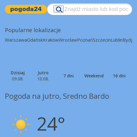
Popularne lokalizacje
Warszawa
Gdańsk
Kraków
Wrocław
Poznań
Szczecin
Lublin
Bydgo
Dzisiaj
Jutro
7 dni
Weekend
16 dni
09.08.
10.08.
Pogoda na jutro, Sredno Bardo
24°