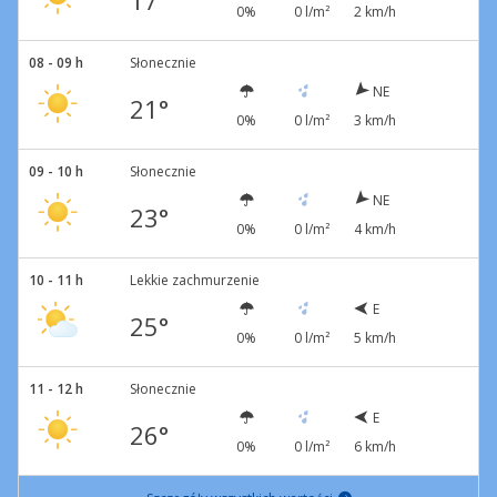
17°
0%
0 l/m²
2 km/h
08 - 09 h
Słonecznie
NE
21°
0%
0 l/m²
3 km/h
09 - 10 h
Słonecznie
NE
23°
0%
0 l/m²
4 km/h
10 - 11 h
Lekkie zachmurzenie
E
25°
0%
0 l/m²
5 km/h
11 - 12 h
Słonecznie
E
26°
0%
0 l/m²
6 km/h