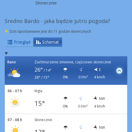
Słonecznie
Sredno Bardo - jaka będzie jutro pogoda?
Dziś spodziewane jest do 11 godzin słonecznych
Przegląd
Schemat
Rano
Zachmurzenie zmienne, częściowo słonecznie
26°
E
/
14°
0%
0 l/m²
4 km/h
28° / 15°
06 - 07 h
Mgła
NW
15°
0%
0 l/m²
4 km/h
07 - 08 h
Słonecznie
NW