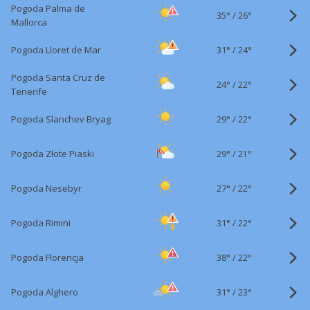
Pogoda Palma de
35°
/
26°
Mallorca
31°
/
Pogoda Lloret de Mar
24°
Pogoda Santa Cruz de
24°
/
22°
Tenerife
29°
/
Pogoda Slanchev Bryag
22°
29°
/
Pogoda Złote Piaski
21°
27°
/
Pogoda Nesebyr
22°
31°
/
Pogoda Rimini
22°
38°
/
Pogoda Florencja
22°
31°
/
Pogoda Alghero
23°