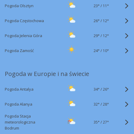
23°
/
Pogoda Olsztyn
11°
26°
/
Pogoda Częstochowa
12°
29°
/
Pogoda Jelenia Góra
12°
24°
/
Pogoda Zamość
10°
Pogoda w Europie i na świecie
34°
/
Pogoda Antalya
26°
32°
/
Pogoda Alanya
28°
Pogoda Stacja
35°
/
meteorologiczna
27°
Bodrum