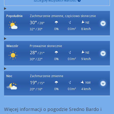
Szczegóły wszystkich wartości
Popołudnie
Zachmurzenie zmienne, częściowo słonecznie
30°
NE
/
28°
0%
0 l/m²
8 km/h
32° / 30°
Wieczór
Przeważnie słonecznie
28°
NE
/
21°
0%
0 l/m²
9 km/h
30° / 22°
Noc
Zachmurzenie zmienne
19°
NW
/
15°
0%
0 l/m²
4 km/h
20° / 16°
Więcej informacji o pogodzie Sredno Bardo i