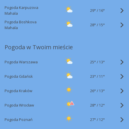
Pogoda Karpuzova
29°
/
16°
Mahala
Pogoda Boshkova
28°
/
15°
Mahala
Pogoda w Twoim mieście
25°
/
Pogoda Warszawa
13°
23°
/
Pogoda Gdańsk
11°
26°
/
Pogoda Kraków
13°
28°
/
Pogoda Wrocław
12°
27°
/
Pogoda Poznań
12°