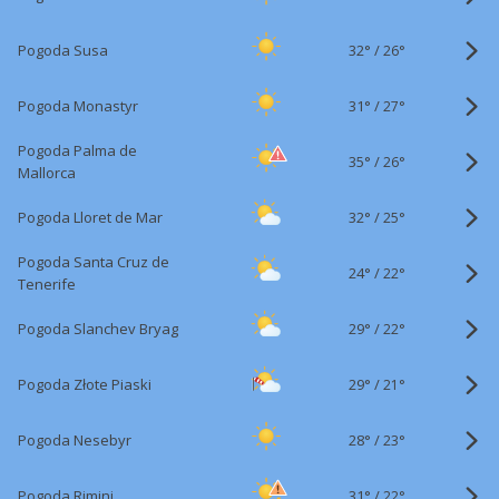
32°
/
Pogoda Susa
26°
31°
/
Pogoda Monastyr
27°
Pogoda Palma de
35°
/
26°
Mallorca
32°
/
Pogoda Lloret de Mar
25°
Pogoda Santa Cruz de
24°
/
22°
Tenerife
29°
/
Pogoda Slanchev Bryag
22°
29°
/
Pogoda Złote Piaski
21°
28°
/
Pogoda Nesebyr
23°
31°
/
Pogoda Rimini
22°