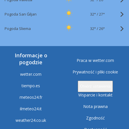
32°
/
Pogoda San Ġiljan
27°
32°
/
Pogoda Sliema
26°
Informacje o
Praca w wetter.com
pogodzie
Prywatność i pliki cookie
wetter.com
tiempo.es
Otwórz ustawienia
Wsparcie i kontakt
meteos24.fr
Nota prawna
ilmeteo24.it
Zgodność
weather24.co.uk