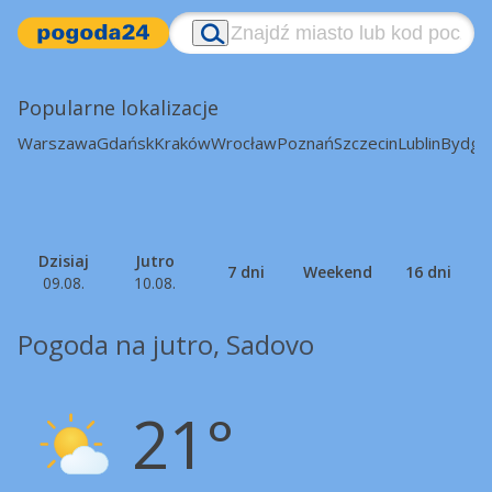
Popularne lokalizacje
Warszawa
Gdańsk
Kraków
Wrocław
Poznań
Szczecin
Lublin
Bydgo
Dzisiaj
Jutro
7 dni
Weekend
16 dni
09.08.
10.08.
Pogoda na jutro, Sadovo
21°