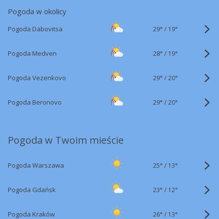
Pogoda w okolicy
29°
/
Pogoda Dabovitsa
19°
28°
/
Pogoda Medven
19°
29°
/
Pogoda Vezenkovo
20°
29°
/
Pogoda Beronovo
20°
Pogoda w Twoim mieście
25°
/
Pogoda Warszawa
13°
23°
/
Pogoda Gdańsk
12°
26°
/
Pogoda Kraków
13°