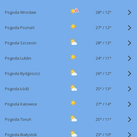
28°
/
Pogoda Wrocław
12°
27°
/
Pogoda Poznań
12°
28°
/
Pogoda Szczecin
13°
24°
/
Pogoda Lublin
11°
26°
/
Pogoda Bydgoszcz
12°
25°
/
Pogoda Łódź
13°
27°
/
Pogoda Katowice
14°
25°
/
Pogoda Toruń
11°
23°
/
Pogoda Białystok
10°