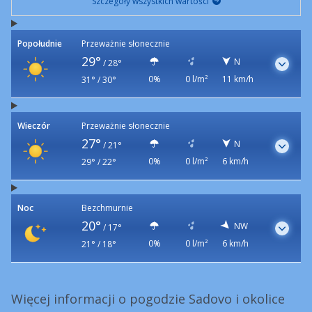
Szczegóły wszystkich wartości
Popołudnie
Przeważnie słonecznie
29°
N
/
28°
0%
0 l/m²
11 km/h
31° / 30°
Wieczór
Przeważnie słonecznie
27°
N
/
21°
0%
0 l/m²
6 km/h
29° / 22°
Noc
Bezchmurnie
20°
NW
/
17°
0%
0 l/m²
6 km/h
21° / 18°
Więcej informacji o pogodzie Sadovo i okolice