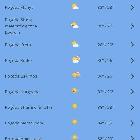
32°
/
Pogoda Alanya
28°
Pogoda Stacja
35°
/
meteorologiczna
27°
Bodrum
28°
/
Pogoda Kreta
20°
30°
/
Pogoda Rodos
26°
34°
/
Pogoda Zakintos
26°
32°
/
Pogoda Hurghada
29°
38°
/
Pogoda Sharm el-Sheikh
28°
34°
/
Pogoda Marsa Alam
30°
32°
/
Pogoda Hammamet
25°