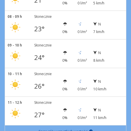
21°
0%
0 l/m²
5 km/h
08 - 09 h
Słonecznie
N
23°
0%
0 l/m²
7 km/h
09 - 10 h
Słonecznie
N
24°
0%
0 l/m²
8 km/h
10 - 11 h
Słonecznie
N
26°
0%
0 l/m²
10 km/h
11 - 12 h
Słonecznie
N
27°
0%
0 l/m²
11 km/h