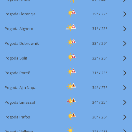
39°
/
Pogoda Florencja
22°
31°
/
Pogoda Alghero
23°
33°
/
Pogoda Dubrownik
29°
32°
/
Pogoda Split
28°
31°
/
Pogoda Poreč
23°
34°
/
Pogoda Ajia Napa
27°
34°
/
Pogoda Limassol
25°
30°
/
Pogoda Pafos
26°
32°
/
Pogoda Valletta
26°