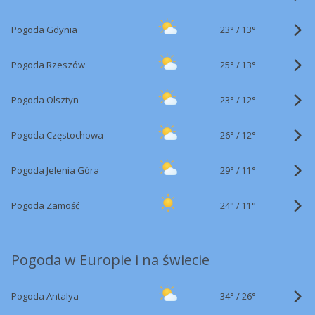
23°
/
Pogoda Gdynia
13°
25°
/
Pogoda Rzeszów
13°
23°
/
Pogoda Olsztyn
12°
26°
/
Pogoda Częstochowa
12°
29°
/
Pogoda Jelenia Góra
11°
24°
/
Pogoda Zamość
11°
Pogoda w Europie i na świecie
34°
/
Pogoda Antalya
26°