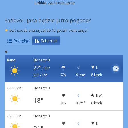
Lekkie zachmurzenie
Sadovo - jaka będzie jutro pogoda?
Dziś spodziewane jest do 12 godzin słonecznych
Przegląd
Schemat
Rano
Słonecznie
27°
N
/
18°
0%
0 l/m²
8 km/h
29° / 19°
06 - 07 h
Słonecznie
NW
18°
0%
0 l/m²
6 km/h
07 - 08 h
Słonecznie
N