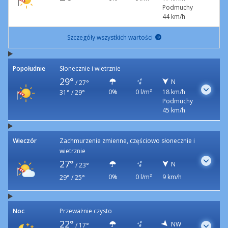
Podmuchy
44 km/h
Szczegóły wszystkich wartości
Popołudnie
Słonecznie i wietrznie
29°
N
/
27°
0%
0 l/m²
18 km/h
31° / 29°
Podmuchy
45 km/h
Wieczór
Zachmurzenie zmienne, częściowo słonecznie i
wietrznie
27°
N
/
23°
0%
0 l/m²
9 km/h
29° / 25°
Noc
Przeważnie czysto
22°
NW
/
17°