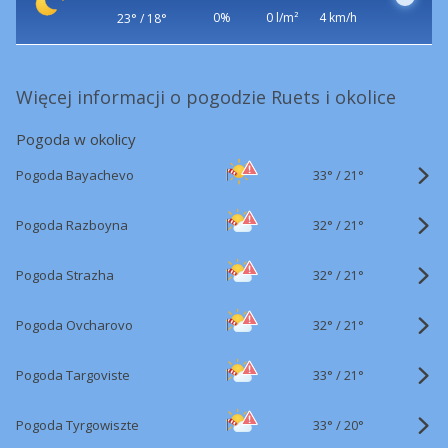
0%
0 l/m²
4 km/h
23° / 18°
Więcej informacji o pogodzie Ruets i okolice
Pogoda w okolicy
33°
/
Pogoda Bayachevo
21°
32°
/
Pogoda Razboyna
21°
32°
/
Pogoda Strazha
21°
32°
/
Pogoda Ovcharovo
21°
33°
/
Pogoda Targoviste
21°
33°
/
Pogoda Tyrgowiszte
20°