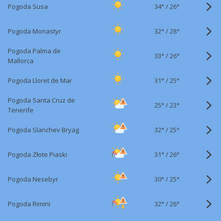
34°
/
Pogoda Susa
26°
32°
/
Pogoda Monastyr
28°
Pogoda Palma de
33°
/
26°
Mallorca
31°
/
Pogoda Lloret de Mar
25°
Pogoda Santa Cruz de
25°
/
23°
Tenerife
32°
/
Pogoda Slanchev Bryag
25°
31°
/
Pogoda Złote Piaski
26°
30°
/
Pogoda Nesebyr
25°
32°
/
Pogoda Rimini
26°