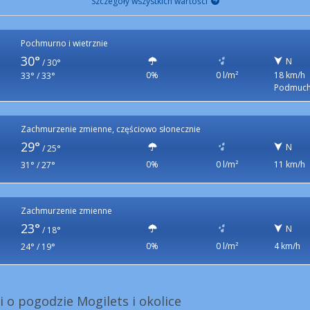
Szczegóły wszystkich wartości
Pochmurno i wietrznie
30°
N
/
30°
0%
0 l/m²
18 km/h
33° / 33°
Podmuch
Zachmurzenie zmienne, częściowo słonecznie
29°
N
/
25°
0%
0 l/m²
11 km/h
31° / 27°
Zachmurzenie zmienne
23°
N
/
18°
0%
0 l/m²
4 km/h
24° / 19°
i o pogodzie Mogilets i okolice