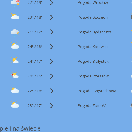
22°
/
Pogoda Wrocław
19°
23°
/
Pogoda Szczecin
18°
21°
/
Pogoda Bydgoszcz
17°
24°
/
Pogoda Katowice
18°
24°
/
Pogoda Białystok
17°
20°
/
Pogoda Rzeszów
16°
22°
/
Pogoda Częstochowa
16°
23°
/
Pogoda Zamość
17°
ie i na świecie