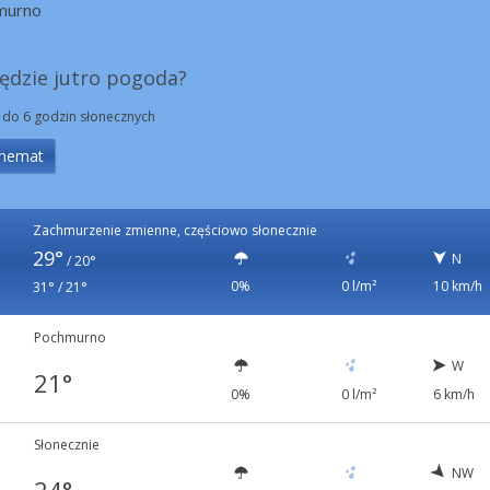
murno
będzie jutro pogoda?
 do 6 godzin słonecznych
hemat
Zachmurzenie zmienne, częściowo słonecznie
29°
N
/
20°
0%
0 l/m²
10 km/h
31° / 21°
Pochmurno
W
21°
0%
0 l/m²
6 km/h
Słonecznie
NW