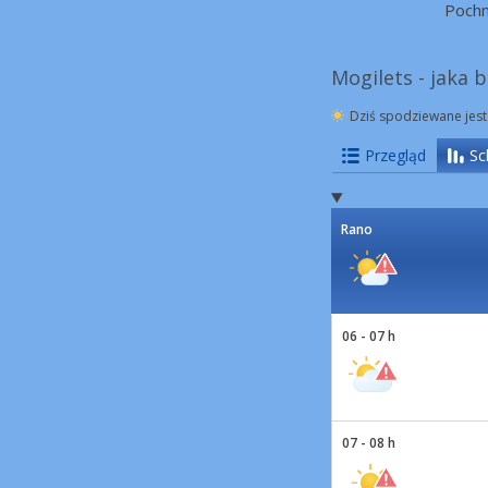
Poch
Mogilets - jaka 
Dziś spodziewane jest
Przegląd
Sc
Rano
06 - 07 h
07 - 08 h