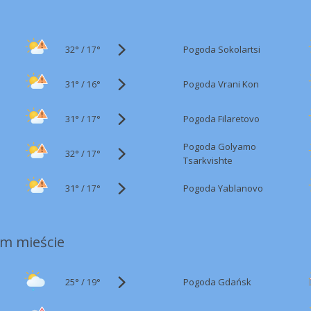
32°
/
Pogoda Sokolartsi
17°
31°
/
Pogoda Vrani Kon
16°
31°
/
Pogoda Filaretovo
17°
Pogoda Golyamo
32°
/
17°
Tsarkvishte
31°
/
Pogoda Yablanovo
17°
m mieście
25°
/
Pogoda Gdańsk
19°