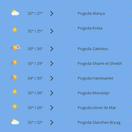
32°
/
Pogoda Alanya
27°
Pogoda Kreta
32°
/
25°
30°
/
Pogoda Zakintos
26°
33°
/
Pogoda Sharm el-Sheikh
29°
34°
/
Pogoda Hammamet
30°
33°
/
Pogoda Monastyr
26°
33°
/
Pogoda Lloret de Mar
26°
25°
/
Pogoda Slanchev Bryag
22°