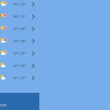
30°
/
23°
38°
/
22°
32°
/
28°
34°
/
26°
32°
/
25°
32°
/
26°
32°
/
27°
.com