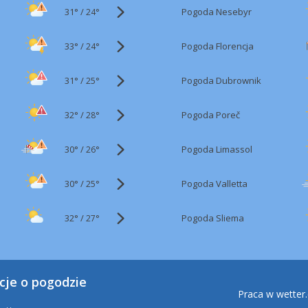
31°
/
Pogoda Nesebyr
24°
33°
/
Pogoda Florencja
24°
31°
/
Pogoda Dubrownik
25°
32°
/
Pogoda Poreč
28°
30°
/
Pogoda Limassol
26°
30°
/
Pogoda Valletta
25°
32°
/
Pogoda Sliema
27°
cje o pogodzie
Praca w wetter