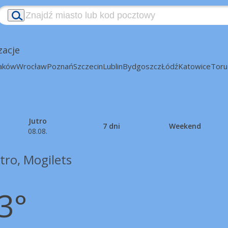
zacje
aków
Wrocław
Poznań
Szczecin
Lublin
Bydgoszcz
Łódź
Katowice
Toru
Jutro
7 dni
Weekend
08.08.
tro, Mogilets
3°