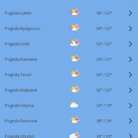
36°
/
Pogoda Lublin
22°
30°
/
Pogoda Bydgoszcz
22°
32°
/
Pogoda Łódź
22°
34°
/
Pogoda Katowice
21°
30°
/
Pogoda Toruń
22°
32°
/
Pogoda Białystok
22°
23°
/
Pogoda Gdynia
19°
38°
/
Pogoda Rzeszów
24°
30°
/
Pogoda Olsztyn
20°