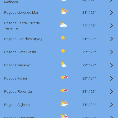
Mallorca
31°
/
Pogoda Lloret de Mar
25°
Pogoda Santa Cruz de
24°
/
23°
Tenerife
31°
/
Pogoda Slanchev Bryag
22°
29°
/
Pogoda Złote Piaski
25°
29°
/
Pogoda Nesebyr
23°
33°
/
Pogoda Rimini
24°
38°
/
Pogoda Florencja
22°
31°
/
Pogoda Alghero
24°
32°
/
Pogoda Dubrownik
28°