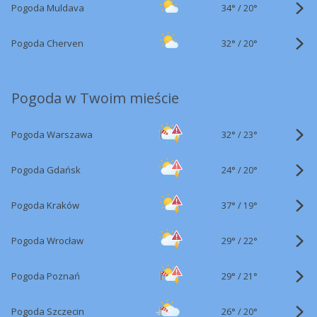
34°
/
Pogoda Muldava
20°
32°
/
Pogoda Cherven
20°
Pogoda w Twoim mieście
32°
/
Pogoda Warszawa
23°
24°
/
Pogoda Gdańsk
20°
37°
/
Pogoda Kraków
19°
29°
/
Pogoda Wrocław
22°
29°
/
Pogoda Poznań
21°
26°
/
Pogoda Szczecin
20°