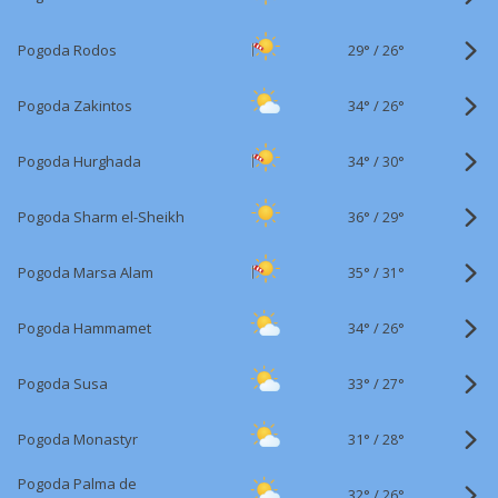
29°
/
Pogoda Rodos
26°
34°
/
Pogoda Zakintos
26°
34°
/
Pogoda Hurghada
30°
36°
/
Pogoda Sharm el-Sheikh
29°
35°
/
Pogoda Marsa Alam
31°
34°
/
Pogoda Hammamet
26°
33°
/
Pogoda Susa
27°
31°
/
Pogoda Monastyr
28°
Pogoda Palma de
32°
/
26°