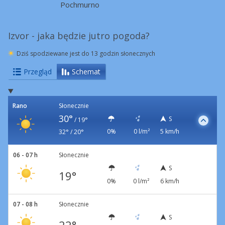
Pochmurno
Izvor - jaka będzie jutro pogoda?
Dziś spodziewane jest do 13 godzin słonecznych
Przegląd
Schemat
Rano
Słonecznie
30°
S
/
19°
0%
0 l/m²
5 km/h
32° / 20°
06 - 07 h
Słonecznie
S
19°
0%
0 l/m²
6 km/h
07 - 08 h
Słonecznie
S