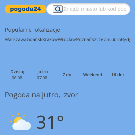
Popularne lokalizacje
Warszawa
Gdańsk
Kraków
Wrocław
Poznań
Szczecin
Lublin
Bydgo
Dzisiaj
Jutro
7 dni
Weekend
16 dni
06.08.
07.08.
Pogoda na jutro, Izvor
31°