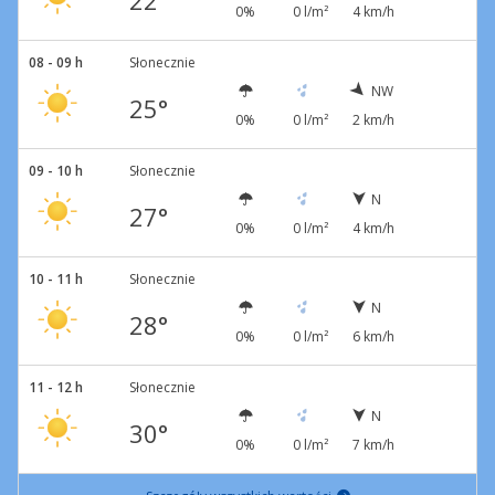
22°
0%
0 l/m²
4 km/h
08 - 09 h
Słonecznie
NW
25°
0%
0 l/m²
2 km/h
09 - 10 h
Słonecznie
N
27°
0%
0 l/m²
4 km/h
10 - 11 h
Słonecznie
N
28°
0%
0 l/m²
6 km/h
11 - 12 h
Słonecznie
N
30°
0%
0 l/m²
7 km/h