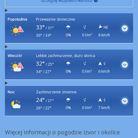
Szczegóły wszystkich wartości
Popołudnie
Przeważnie słonecznie
33°
NE
/
31°
0%
0 l/m²
6 km/h
36° / 34°
Wieczór
Lekkie zachmurzenie, dużo słońca
32°
S
/
25°
0%
0 l/m²
6 km/h
34° / 27°
Noc
Zachmurzenie zmienne
24°
S
/
21°
0%
0 l/m²
7 km/h
26° / 22°
Więcej informacji o pogodzie Izvor i okolice