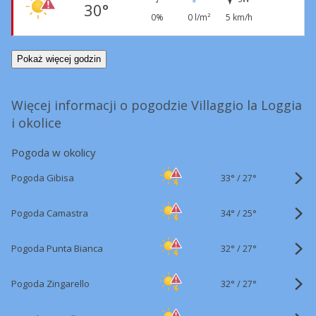
30°
0%
0 l/m²
5 km/h
Pokaż więcej godzin
Więcej informacji o pogodzie Villaggio la Loggia
i okolice
Pogoda w okolicy
33°
/
Pogoda Gibisa
27°
34°
/
Pogoda Camastra
25°
32°
/
Pogoda Punta Bianca
27°
32°
/
Pogoda Zingarello
27°