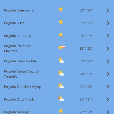
32°
/
Pogoda Hammamet
25°
32°
/
Pogoda Susa
26°
31°
/
Pogoda Monastyr
27°
Pogoda Palma de
35°
/
26°
Mallorca
32°
/
Pogoda Lloret de Mar
25°
Pogoda Santa Cruz de
24°
/
22°
Tenerife
29°
/
Pogoda Slanchev Bryag
22°
29°
/
Pogoda Złote Piaski
21°
28°
/
Pogoda Nesebyr
23°