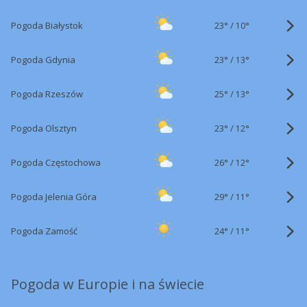
23°
/
Pogoda Białystok
10°
23°
/
Pogoda Gdynia
13°
25°
/
Pogoda Rzeszów
13°
23°
/
Pogoda Olsztyn
12°
26°
/
Pogoda Częstochowa
12°
29°
/
Pogoda Jelenia Góra
11°
24°
/
Pogoda Zamość
11°
Pogoda w Europie i na świecie