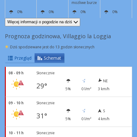
możliwe burze
0%
0%
0%
0%
NE
7 km/h
SW
15 km/h
SW
5 km/h
NE
6 km/h
Więcej informacji o pogodzie na dziś
Prognoza godzinowa, Villaggio la Loggia
Dziś spodziewane jest do 13 godzin słonecznych
Przegląd
Schemat
08 - 09 h
Słonecznie
NE
29°
5%
0 l/m²
3 km/h
09 - 10 h
Słonecznie
S
31°
5%
0 l/m²
4 km/h
10 - 11 h
Słonecznie