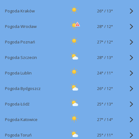
26°
/
Pogoda Kraków
13°
28°
/
Pogoda Wrocław
12°
27°
/
Pogoda Poznań
12°
28°
/
Pogoda Szczecin
13°
24°
/
Pogoda Lublin
11°
26°
/
Pogoda Bydgoszcz
12°
25°
/
Pogoda Łódź
13°
27°
/
Pogoda Katowice
14°
25°
/
Pogoda Toruń
11°