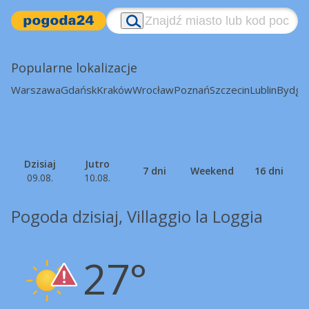
Popularne lokalizacje
Warszawa
Gdańsk
Kraków
Wrocław
Poznań
Szczecin
Lublin
Bydgo
Dzisiaj
Jutro
7 dni
Weekend
16 dni
09.08.
10.08.
Pogoda dzisiaj, Villaggio la Loggia
27°