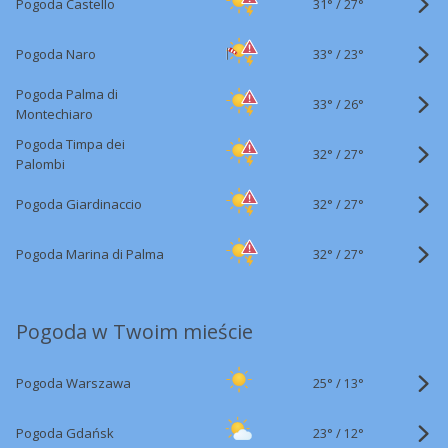
31°
/
Pogoda Castello
27°
33°
/
Pogoda Naro
23°
Pogoda Palma di
33°
/
26°
Montechiaro
Pogoda Timpa dei
32°
/
27°
Palombi
32°
/
Pogoda Giardinaccio
27°
32°
/
Pogoda Marina di Palma
27°
Pogoda w Twoim mieście
25°
/
Pogoda Warszawa
13°
23°
/
Pogoda Gdańsk
12°