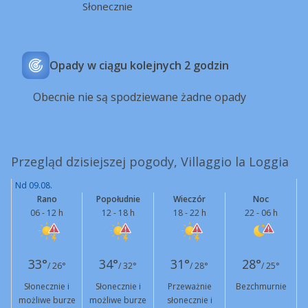
Słonecznie
Opady w ciągu kolejnych 2 godzin
Obecnie nie są spodziewane żadne opady
Przegląd dzisiejszej pogody, Villaggio la Loggia
Nd 09.08.
Rano
Popołudnie
Wieczór
Noc
06 - 12 h
12 - 18 h
18 - 22 h
22 - 06 h
33°
34°
31°
28°
/ 26°
/ 32°
/ 28°
/ 25°
Słonecznie i
Słonecznie i
Przeważnie
Bezchmurnie
możliwe burze
możliwe burze
słonecznie i