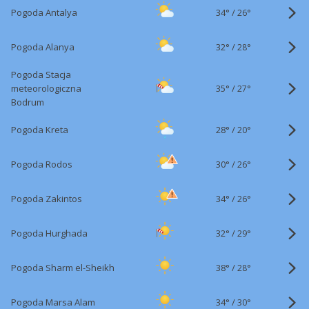
34°
/
Pogoda Antalya
26°
32°
/
Pogoda Alanya
28°
Pogoda Stacja
35°
/
meteorologiczna
27°
Bodrum
28°
/
Pogoda Kreta
20°
30°
/
Pogoda Rodos
26°
34°
/
Pogoda Zakintos
26°
32°
/
Pogoda Hurghada
29°
38°
/
Pogoda Sharm el-Sheikh
28°
34°
/
Pogoda Marsa Alam
30°