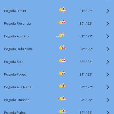
31°
/
Pogoda Rimini
22°
39°
/
Pogoda Florencja
22°
31°
/
Pogoda Alghero
23°
33°
/
Pogoda Dubrownik
29°
32°
/
Pogoda Split
28°
31°
/
Pogoda Poreč
23°
34°
/
Pogoda Ajia Napa
27°
34°
/
Pogoda Limassol
25°
30°
/
Pogoda Pafos
26°