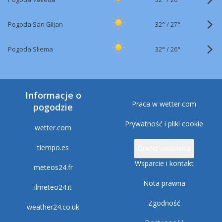
32°
/
Pogoda San Ġiljan
27°
32°
/
Pogoda Sliema
26°
Informacje o
Praca w wetter.com
pogodzie
Prywatność i pliki cookie
wetter.com
tiempo.es
Otwórz ustawienia
Wsparcie i kontakt
meteos24.fr
Nota prawna
ilmeteo24.it
Zgodność
weather24.co.uk