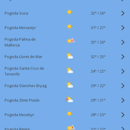
32°
/
Pogoda Susa
26°
31°
/
Pogoda Monastyr
27°
Pogoda Palma de
35°
/
26°
Mallorca
32°
/
Pogoda Lloret de Mar
25°
Pogoda Santa Cruz de
24°
/
22°
Tenerife
29°
/
Pogoda Slanchev Bryag
22°
29°
/
Pogoda Złote Piaski
21°
28°
/
Pogoda Nesebyr
23°
31°
/
Pogoda Rimini
22°