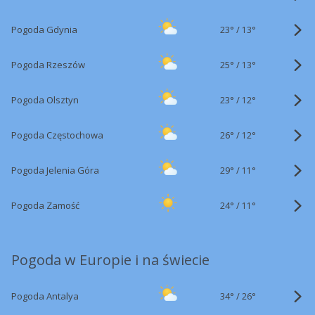
23°
/
Pogoda Gdynia
13°
25°
/
Pogoda Rzeszów
13°
23°
/
Pogoda Olsztyn
12°
26°
/
Pogoda Częstochowa
12°
29°
/
Pogoda Jelenia Góra
11°
24°
/
Pogoda Zamość
11°
Pogoda w Europie i na świecie
34°
/
Pogoda Antalya
26°