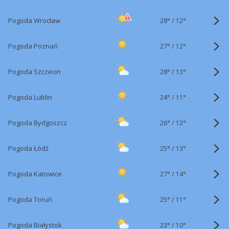
28°
/
Pogoda Wrocław
12°
27°
/
Pogoda Poznań
12°
28°
/
Pogoda Szczecin
13°
24°
/
Pogoda Lublin
11°
26°
/
Pogoda Bydgoszcz
12°
25°
/
Pogoda Łódź
13°
27°
/
Pogoda Katowice
14°
25°
/
Pogoda Toruń
11°
23°
/
Pogoda Białystok
10°