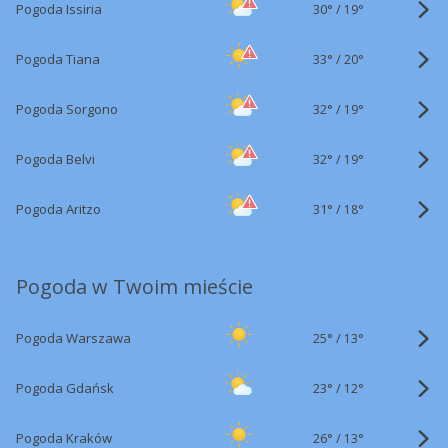
30°
/
Pogoda Issiria
19°
33°
/
Pogoda Tiana
20°
32°
/
Pogoda Sorgono
19°
32°
/
Pogoda Belvi
19°
31°
/
Pogoda Aritzo
18°
Pogoda w Twoim mieście
25°
/
Pogoda Warszawa
13°
23°
/
Pogoda Gdańsk
12°
26°
/
Pogoda Kraków
13°