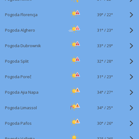
39°
/
Pogoda Florencja
22°
31°
/
Pogoda Alghero
23°
33°
/
Pogoda Dubrownik
29°
32°
/
Pogoda Split
28°
31°
/
Pogoda Poreč
23°
34°
/
Pogoda Ajia Napa
27°
34°
/
Pogoda Limassol
25°
30°
/
Pogoda Pafos
26°
32°
/
Pogoda Valletta
26°