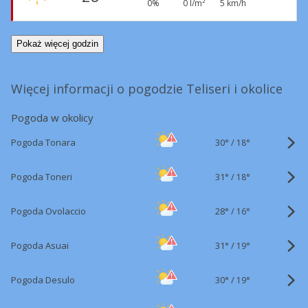
0%
0 l/m²
5 km/h
Pokaż więcej godzin
Więcej informacji o pogodzie Teliseri i okolice
Pogoda w okolicy
30°
/
Pogoda Tonara
18°
31°
/
Pogoda Toneri
18°
28°
/
Pogoda Ovolaccio
16°
31°
/
Pogoda Asuai
19°
30°
/
Pogoda Desulo
19°