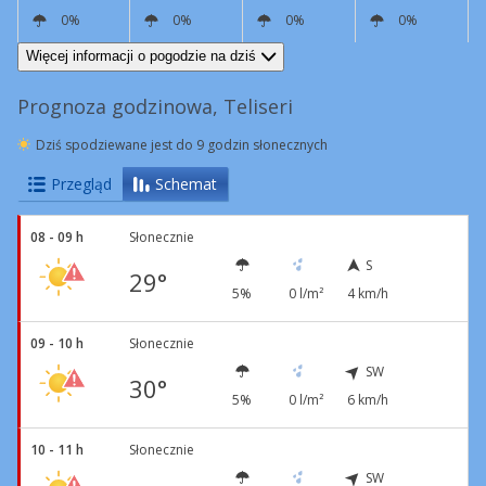
0%
0%
0%
0%
E
8 km/h
W
12 km/h
W
4 km/h
E
7 km/h
Więcej informacji o pogodzie na dziś
Prognoza godzinowa, Teliseri
Dziś spodziewane jest do 9 godzin słonecznych
Przegląd
Schemat
08 - 09 h
Słonecznie
S
29°
5%
0 l/m²
4 km/h
09 - 10 h
Słonecznie
SW
30°
5%
0 l/m²
6 km/h
10 - 11 h
Słonecznie
SW