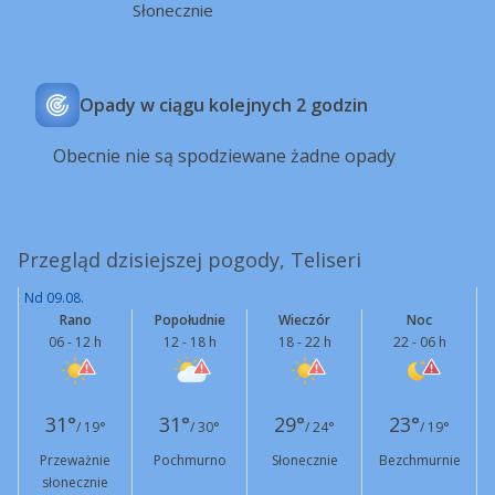
Słonecznie
Opady w ciągu kolejnych 2 godzin
Obecnie nie są spodziewane żadne opady
Przegląd dzisiejszej pogody, Teliseri
Nd 09.08.
Rano
Popołudnie
Wieczór
Noc
06 - 12 h
12 - 18 h
18 - 22 h
22 - 06 h
31°
31°
29°
23°
/ 19°
/ 30°
/ 24°
/ 19°
Przeważnie
Pochmurno
Słonecznie
Bezchmurnie
słonecznie