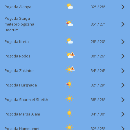
32°
/
Pogoda Alanya
28°
Pogoda Stacja
35°
/
meteorologiczna
27°
Bodrum
28°
/
Pogoda Kreta
20°
30°
/
Pogoda Rodos
26°
34°
/
Pogoda Zakintos
26°
32°
/
Pogoda Hurghada
29°
38°
/
Pogoda Sharm el-Sheikh
28°
34°
/
Pogoda Marsa Alam
30°
32°
/
Pogoda Hammamet
25°