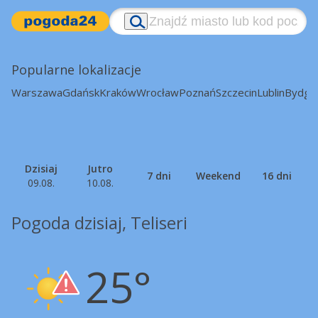
Popularne lokalizacje
Warszawa
Gdańsk
Kraków
Wrocław
Poznań
Szczecin
Lublin
Bydgo
Dzisiaj
Jutro
7 dni
Weekend
16 dni
09.08.
10.08.
Pogoda dzisiaj, Teliseri
25°