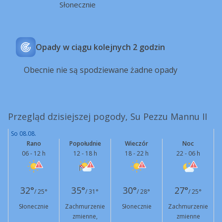
Słonecznie
Opady w ciągu kolejnych 2 godzin
Obecnie nie są spodziewane żadne opady
Przegląd dzisiejszej pogody, Su Pezzu Mannu II
So 08.08.
Rano
Popołudnie
Wieczór
Noc
06 - 12 h
12 - 18 h
18 - 22 h
22 - 06 h
32°
35°
30°
27°
/ 25°
/ 31°
/ 28°
/ 25°
Słonecznie
Zachmurzenie
Słonecznie
Zachmurzenie
zmienne,
zmienne