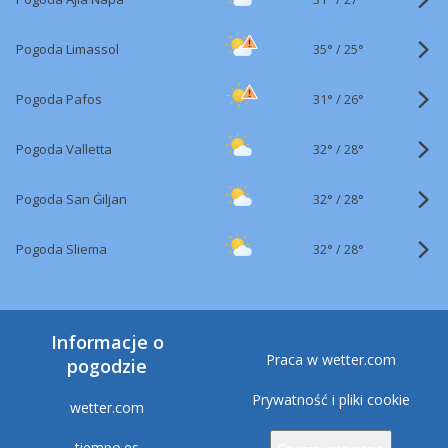
35°
/
Pogoda Limassol
25°
31°
/
Pogoda Pafos
26°
32°
/
Pogoda Valletta
28°
32°
/
Pogoda San Ġiljan
28°
32°
/
Pogoda Sliema
28°
Informacje o
Praca w wetter.com
pogodzie
Prywatność i pliki cookie
wetter.com
tiempo.es