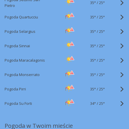
35°
/
25°
Pietro
35°
/
Pogoda Quartucciu
25°
35°
/
Pogoda Selargius
25°
35°
/
Pogoda Sinnai
25°
35°
/
Pogoda Maracalagonis
25°
35°
/
Pogoda Monserrato
25°
35°
/
Pogoda Pirri
25°
34°
/
Pogoda Su Forti
25°
Pogoda w Twoim mieście