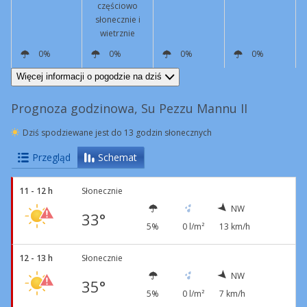
częściowo
słonecznie i
wietrznie
0%
0%
0%
0%
NW
14 km/h
S
14 km/h
Podmuchy
41 km/h
SE
5 km/h
NW
6 km/h
Więcej informacji o pogodzie na dziś
Prognoza godzinowa, Su Pezzu Mannu II
Dziś spodziewane jest do 13 godzin słonecznych
Przegląd
Schemat
11 - 12 h
Słonecznie
NW
33°
5%
0 l/m²
13 km/h
12 - 13 h
Słonecznie
NW
35°
5%
0 l/m²
7 km/h