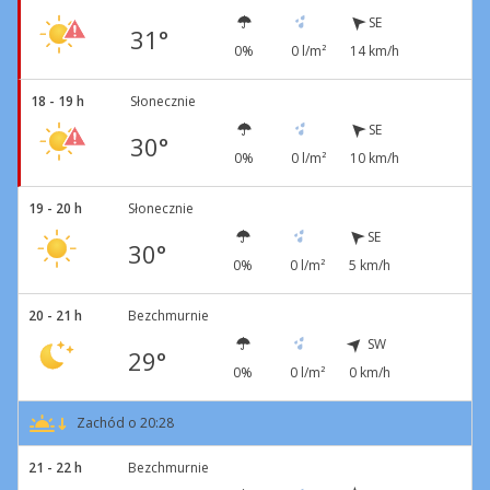
SE
31°
0%
0 l/m²
14 km/h
18 - 19 h
Słonecznie
SE
30°
0%
0 l/m²
10 km/h
19 - 20 h
Słonecznie
SE
30°
0%
0 l/m²
5 km/h
20 - 21 h
Bezchmurnie
SW
29°
0%
0 l/m²
0 km/h
Zachód o 20:28
21 - 22 h
Bezchmurnie