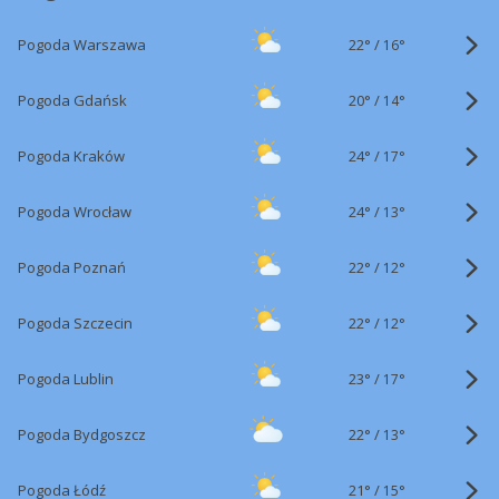
22°
/
Pogoda Warszawa
16°
20°
/
Pogoda Gdańsk
14°
24°
/
Pogoda Kraków
17°
24°
/
Pogoda Wrocław
13°
22°
/
Pogoda Poznań
12°
22°
/
Pogoda Szczecin
12°
23°
/
Pogoda Lublin
17°
22°
/
Pogoda Bydgoszcz
13°
21°
/
Pogoda Łódź
15°