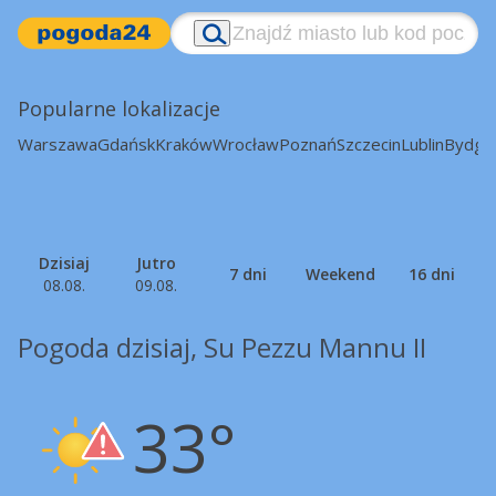
Popularne lokalizacje
Warszawa
Gdańsk
Kraków
Wrocław
Poznań
Szczecin
Lublin
Bydgo
Dzisiaj
Jutro
7 dni
Weekend
16 dni
08.08.
09.08.
Pogoda dzisiaj, Su Pezzu Mannu II
33°