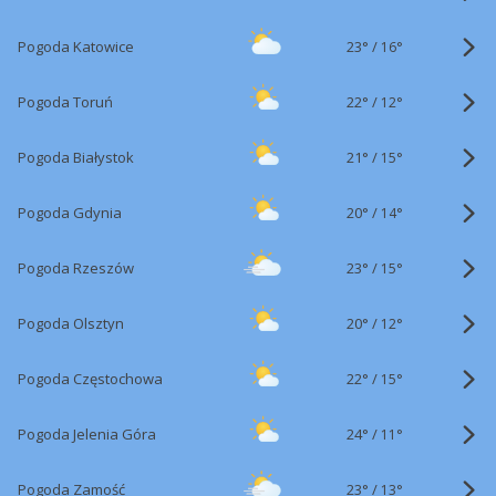
23°
/
Pogoda Katowice
16°
22°
/
Pogoda Toruń
12°
21°
/
Pogoda Białystok
15°
20°
/
Pogoda Gdynia
14°
23°
/
Pogoda Rzeszów
15°
20°
/
Pogoda Olsztyn
12°
22°
/
Pogoda Częstochowa
15°
24°
/
Pogoda Jelenia Góra
11°
23°
/
Pogoda Zamość
13°