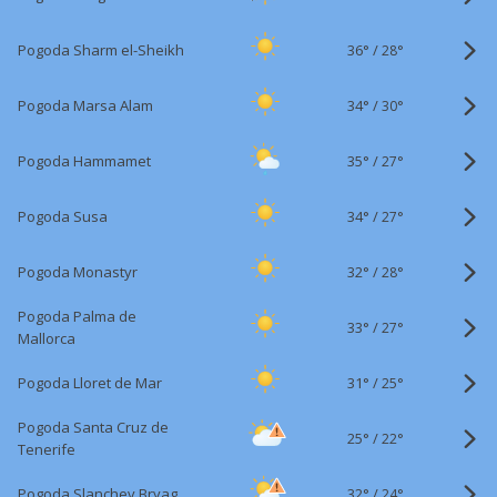
36°
/
Pogoda Sharm el-Sheikh
28°
34°
/
Pogoda Marsa Alam
30°
35°
/
Pogoda Hammamet
27°
34°
/
Pogoda Susa
27°
32°
/
Pogoda Monastyr
28°
Pogoda Palma de
33°
/
27°
Mallorca
31°
/
Pogoda Lloret de Mar
25°
Pogoda Santa Cruz de
25°
/
22°
Tenerife
32°
/
Pogoda Slanchev Bryag
24°