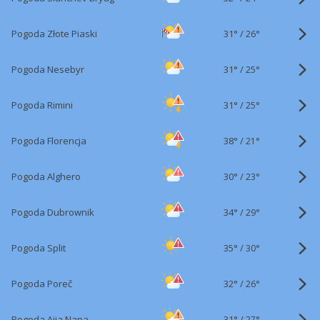
31°
/
Pogoda Złote Piaski
26°
31°
/
Pogoda Nesebyr
25°
31°
/
Pogoda Rimini
25°
38°
/
Pogoda Florencja
21°
30°
/
Pogoda Alghero
23°
34°
/
Pogoda Dubrownik
29°
35°
/
Pogoda Split
30°
32°
/
Pogoda Poreč
26°
31°
/
Pogoda Ajia Napa
27°