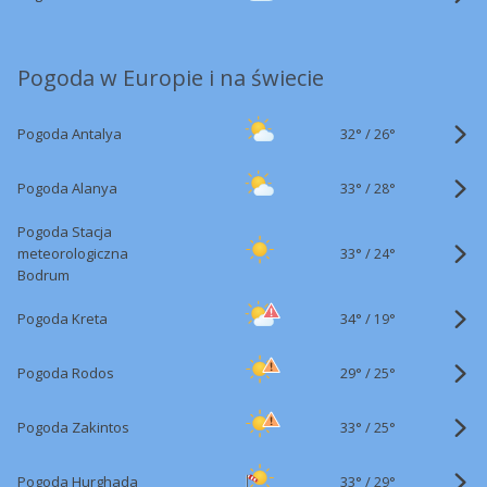
Pogoda w Europie i na świecie
32°
/
Pogoda Antalya
26°
33°
/
Pogoda Alanya
28°
Pogoda Stacja
33°
/
meteorologiczna
24°
Bodrum
34°
/
Pogoda Kreta
19°
29°
/
Pogoda Rodos
25°
33°
/
Pogoda Zakintos
25°
33°
/
Pogoda Hurghada
29°