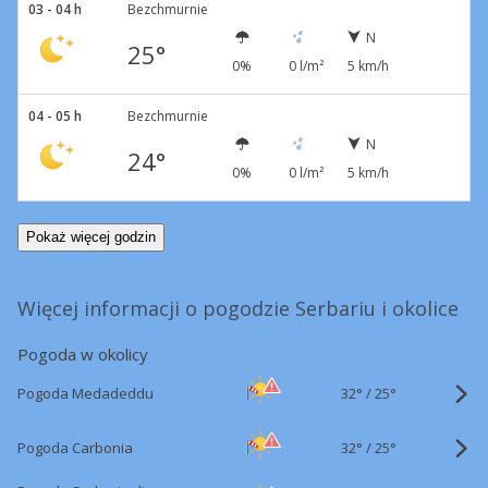
03 - 04 h
Bezchmurnie
N
25°
0%
0 l/m²
5 km/h
04 - 05 h
Bezchmurnie
N
24°
0%
0 l/m²
5 km/h
Pokaż więcej godzin
Więcej informacji o pogodzie Serbariu i okolice
Pogoda w okolicy
32°
/
Pogoda Medadeddu
25°
32°
/
Pogoda Carbonia
25°