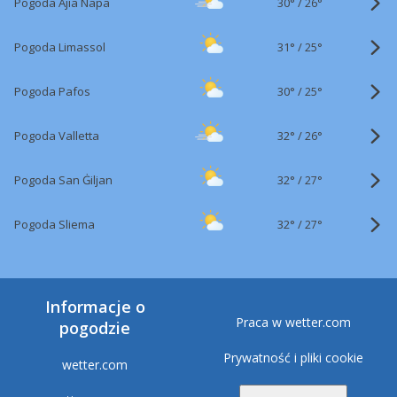
30°
/
Pogoda Ajia Napa
26°
31°
/
Pogoda Limassol
25°
30°
/
Pogoda Pafos
25°
32°
/
Pogoda Valletta
26°
32°
/
Pogoda San Ġiljan
27°
32°
/
Pogoda Sliema
27°
Informacje o
Praca w wetter.com
pogodzie
Prywatność i pliki cookie
wetter.com