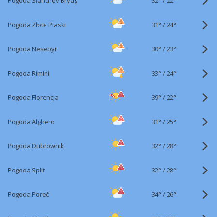
32°
/
Pogoda Slanchev Bryag
22°
31°
/
Pogoda Złote Piaski
24°
30°
/
Pogoda Nesebyr
23°
33°
/
Pogoda Rimini
24°
39°
/
Pogoda Florencja
22°
31°
/
Pogoda Alghero
25°
32°
/
Pogoda Dubrownik
28°
32°
/
Pogoda Split
28°
34°
/
Pogoda Poreč
26°