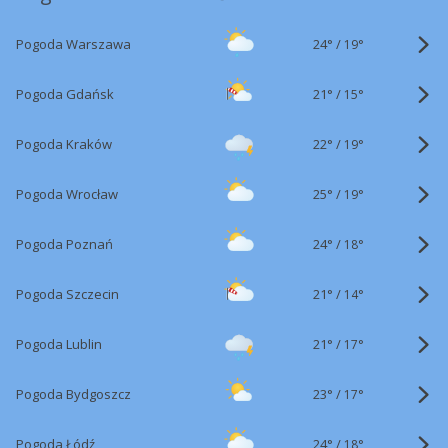
24°
/
Pogoda Warszawa
19°
21°
/
Pogoda Gdańsk
15°
22°
/
Pogoda Kraków
19°
25°
/
Pogoda Wrocław
19°
24°
/
Pogoda Poznań
18°
21°
/
Pogoda Szczecin
14°
21°
/
Pogoda Lublin
17°
23°
/
Pogoda Bydgoszcz
17°
24°
/
Pogoda Łódź
18°