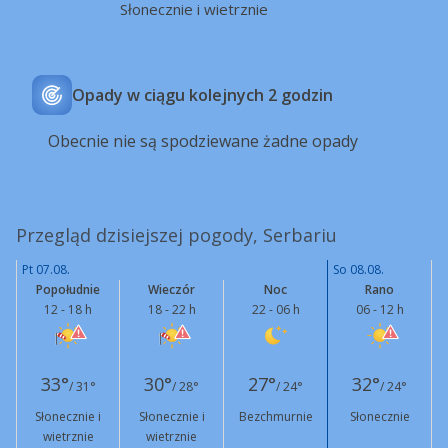
Słonecznie i wietrznie
Opady w ciągu kolejnych 2 godzin
Obecnie nie są spodziewane żadne opady
Przegląd dzisiejszej pogody, Serbariu
Pt 07.08.
So 08.08.
Popołudnie
Wieczór
Noc
Rano
12 - 18 h
18 - 22 h
22 - 06 h
06 - 12 h
33°
30°
27°
32°
/ 31°
/ 28°
/ 24°
/ 24°
Słonecznie i
Słonecznie i
Bezchmurnie
Słonecznie
wietrznie
wietrznie