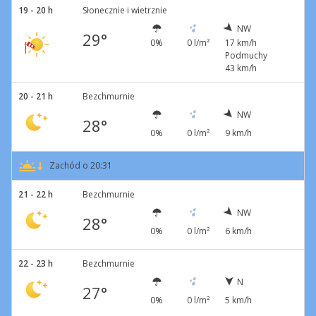
19 - 20 h
Słonecznie i wietrznie
NW
29°
0%
0 l/m²
17 km/h
Podmuchy
43 km/h
20 - 21 h
Bezchmurnie
NW
28°
0%
0 l/m²
9 km/h
Zachód o 20:31
21 - 22 h
Bezchmurnie
NW
28°
0%
0 l/m²
6 km/h
22 - 23 h
Bezchmurnie
N
27°
0%
0 l/m²
5 km/h