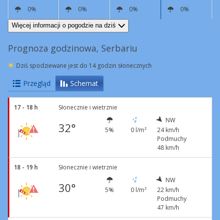
0%
0%
0%
0%
NW
24 km/h
Podmuchy
49 km/h
NW
14 km/h
Podmuchy
47 km/h
N
5 km/h
NW
9 km/h
Więcej informacji o pogodzie na dziś
Prognoza godzinowa, Serbariu
Dziś spodziewane jest do 14 godzin słonecznych
Przegląd
Schemat
17 - 18 h
Słonecznie i wietrznie
NW
32°
5%
0 l/m²
24 km/h
Podmuchy
48 km/h
18 - 19 h
Słonecznie i wietrznie
NW
30°
5%
0 l/m²
22 km/h
Podmuchy
47 km/h