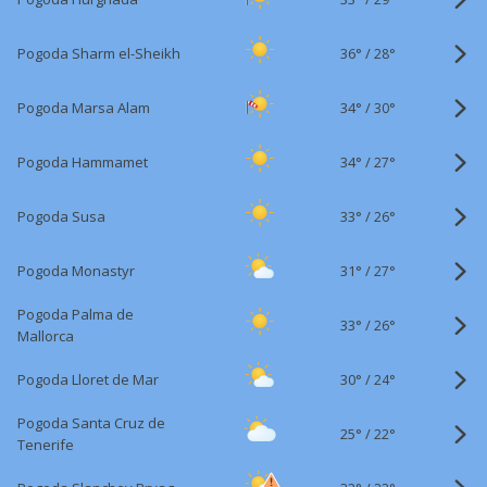
36°
/
Pogoda Sharm el-Sheikh
28°
34°
/
Pogoda Marsa Alam
30°
34°
/
Pogoda Hammamet
27°
33°
/
Pogoda Susa
26°
31°
/
Pogoda Monastyr
27°
Pogoda Palma de
33°
/
26°
Mallorca
30°
/
Pogoda Lloret de Mar
24°
Pogoda Santa Cruz de
25°
/
22°
Tenerife