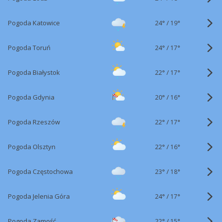
24°
/
Pogoda Katowice
19°
24°
/
Pogoda Toruń
17°
22°
/
Pogoda Białystok
17°
20°
/
Pogoda Gdynia
16°
22°
/
Pogoda Rzeszów
17°
22°
/
Pogoda Olsztyn
16°
23°
/
Pogoda Częstochowa
18°
24°
/
Pogoda Jelenia Góra
17°
22°
/
Pogoda Zamość
15°