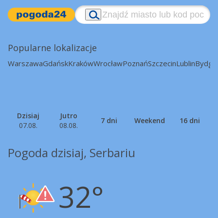
Popularne lokalizacje
Warszawa
Gdańsk
Kraków
Wrocław
Poznań
Szczecin
Lublin
Bydgo
Dzisiaj
Jutro
7 dni
Weekend
16 dni
07.08.
08.08.
Pogoda dzisiaj, Serbariu
32°