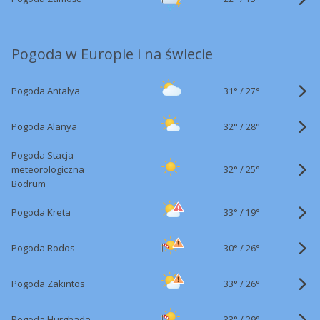
Pogoda w Europie i na świecie
31°
/
Pogoda Antalya
27°
32°
/
Pogoda Alanya
28°
Pogoda Stacja
32°
/
meteorologiczna
25°
Bodrum
33°
/
Pogoda Kreta
19°
30°
/
Pogoda Rodos
26°
33°
/
Pogoda Zakintos
26°
33°
/
Pogoda Hurghada
29°