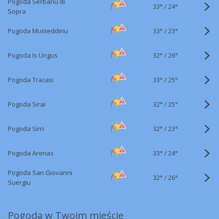
Pogoda Serbariu di
33°
/
24°
Sopra
33°
/
Pogoda Musteddinu
23°
32°
/
Pogoda Is Urigus
26°
33°
/
Pogoda Tracasi
25°
32°
/
Pogoda Sirai
25°
32°
/
Pogoda Sirri
23°
33°
/
Pogoda Arenas
24°
Pogoda San Giovanni
32°
/
26°
Suergiu
Pogoda w Twoim mieście